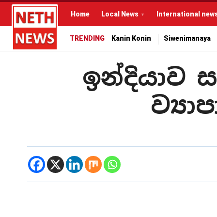
Home
Local News
International new
TRENDING
Kanin Konin
Siwenimanaya
ඉන්දියාව 
ව්‍ය