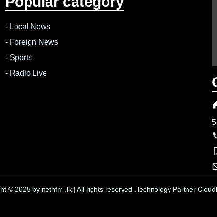
Popular category
-
Local News
-
Foreign News
-
Sports
-
Radio Live
5
ht © 2025 by nethfm .lk | All rights reserved .Technology Partner Cloudb