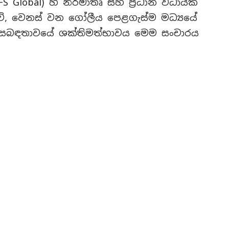
FS Global) හි නිර්මාතෘ සහ ප්‍රධාන විධායක
සුවේ, වෙනස් වන ගෝලීය පෙළගැස්ම මධ්‍යයේ
්‍යය සබඳතාවයේ ශක්තිමත්භාවය මෙම සංචාරය