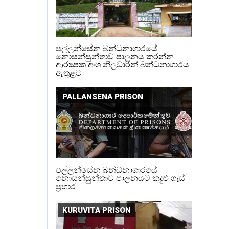
පල්ලන්සේන බන්ධනාගාරයේ
නොසන්සුන්තාව පාලනය කරන්න
ආරක්‍ෂක අංශ නිලධාරීන් බන්ධනාගාරය
ඇතුළට
PALLANSENA PRISON
පල්ලන්සේන බන්ධනාගාරයේ
නොසන්සුන්තාව පාලනයට කදුළු ගෑස්
ප්‍රහාර
KURUVITA PRISON