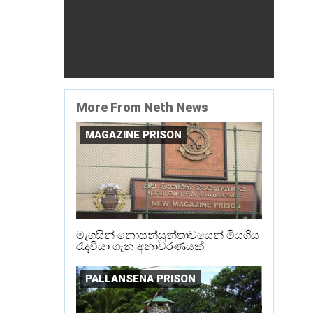
More From Neth News
MAGAZINE PRISON
මැගසින් නොසන්සුන්තාවයෙන් මියගිය
රැදවියා ගැන අනාවරණයක්
PALLANSENA PRISON