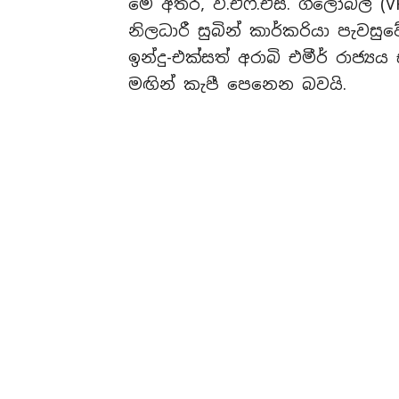
මේ අතර, වී.එෆ්.එස්. ග්ලෝබල් (V
නිලධාරී සුබින් කාර්කරියා පැව
ඉන්දු-එක්සත් අරාබි එමීර් රාජ
මඟින් කැපී පෙනෙන බවයි.