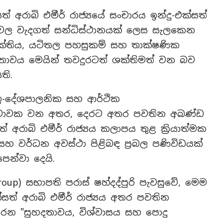
්සත් අරාබි එමීර් රාජ්‍යයේ සංචාරය ඉන්දු-එක්සත්
තාවල වැදගත් සන්ධිස්ථානයක් ලෙස සැලකෙන
තිය, යටිතල පහසුකම් සහ තාක්ෂණික
ගීතාවය මෙයින් තවදුරටත් ශක්තිමත් වන බව
ති.
 භූ-දේශපාලනික සහ ආර්ථික
පිටාවක වන අතර, දෙරට අතර පවතින අඛණ්ඩ
 අරාබි එමීර් රාජ්‍යය කලාපය තුළ ක්‍රියාත්මක
සහ වර්ධන අවස්ථා පිළිබඳ ප්‍රබල පණිවිඩයක්
ෙන්වා දෙයි.
Group) සභාපති පරාස් ෂහ්දද්පුරි පැවසුවේ, මෙම
සත් අරාබි එමීර් රාජ්‍යය අතර පවතින
න "සුහදතාවය, විශ්වාසය සහ පොදු