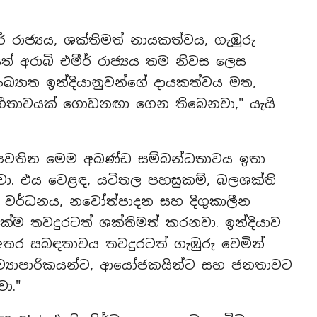
් රාජ්‍යය, ශක්තිමත් නායකත්වය, ගැඹුරු
් අරාබි එමීර් රාජ්‍යය තම නිවස ලෙස
්‍යාත ඉන්දියානුවන්ගේ දායකත්වය මත,
ීතාවයක් ගොඩනඟා ගෙන තිබෙනවා," යැයි
අතර පවතින මෙම අඛණ්ඩ සම්බන්ධතාවය ඉතා
ා. එය වෙළඳ, යටිතල පහසුකම්, බලශක්ති
ා වර්ධනය, නවෝත්පාදන සහ දිගුකාලීන
්ම තවදුරටත් ශක්තිමත් කරනවා. ඉන්දියාව
ය අතර සබඳතාවය තවදුරටත් ගැඹුරු වෙමින්
ව්‍යාපාරිකයන්ට, ආයෝජකයින්ට සහ ජනතාවට
ා."