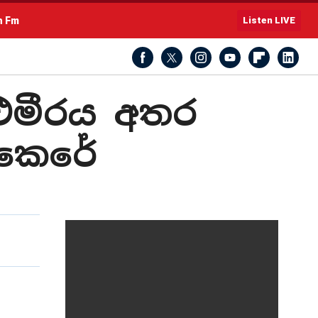
h Fm
Listen LIVE
 එමීරය අතර
 කෙරේ