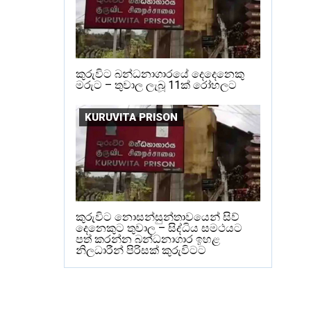
කුරුවිට බන්ධනාගාරයේ දෙදෙනෙකු
මරුට – තුවාල ලැබූ 11ක් රෝහලට
KURUVITA PRISON
කුරුවිට නොසන්සුන්තාවයෙන් සිව්
දෙනෙකුට තුවාල – සිද්ධිය සමථයට
පත් කරන්න බන්ධනාගාර ඉහළ
නිලධාරීන් පිරිසක් කුරුවිටට