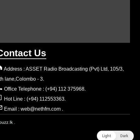
Contact Us
Address : ASSET Radio Broadcasting (Pvt) Ltd, 105/3,
th lane,Colombo - 3.
Office Telephone : (+94) 112 375968.
Hot Line : (+94) 112553363.
Email : web@nethfm.com .
uzz.lk .
Light
Light
Dark
Dark