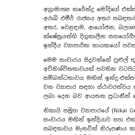
අග්‍රාමාත්‍ය නරේන්ද්‍ර මෝදිගේ එක
අරාබි එමීර් රාජ්‍යය අතර සබඳ
අතර, වෙළඳාම, ආයෝජන, බලශක්
ක්ෂේත්‍රයන්හි දිගුකාලීන සහයෝ
ඉන්දීය ව්‍යාපාරික නායකයෝ පවස
මෙම සංචාරය සිදුවන්නේ පුළුල්
අවිනිශ්චිතතාවයක් පවතින වට
සම්බන්ධතාවය මඟින් ඉන්දු-එක්සත්
වන ව්‍යාපාර සඳහා ස්ථාවරත්වය 
ලබා දෙන බව ආයතන ප්‍රධානීන් ප
නිකායි සමූහ ව්‍යාපාරයේ (Nikai 
සංචාරය මඟින් ඉන්දියාව සහ එක්
සබඳතාවය මැනවින් නිරූපණය කර