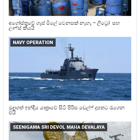
අගෝස්තුවේ ගෑස් මිලේ වෙනසක් නැහැ – ලිට්‍රෝ සහ
ලාෆ්ස් කියයි
NAVY OPERATION
මුදාගත් ඉන්දීය යාත්‍රාවේ සිටි පිරිස ඩෙල්ෆ් දූපතට රැගෙන
එයි
SEENIGAMA SRI DEVOL MAHA DEVALAYA