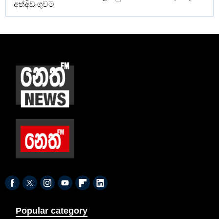
අත්අඩංගුවට
Popular category