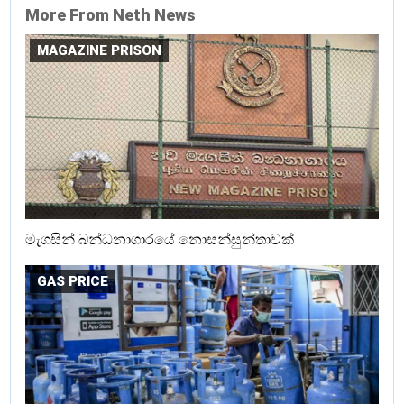
More From Neth News
MAGAZINE PRISON
මැගසින් බන්ධනාගාරයේ නොසන්සුන්තාවක්
GAS PRICE