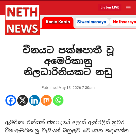
Listen LIVE
Kanin Konin
Siwenimanaya
Nethsaraya
චීනයට පක්ෂපාතී වූ
අමෙරිකානු
නිලධාරිනියකට නඩු
Published
May 13, 2026 7:30am
ඇමරිකා එක්සත් ජනපදයේ ලොස් ඇන්ජලීස් නුවර
චීන-ඇමරිකානු වැසියන් බහුලව වෙසෙන තදාසන්න