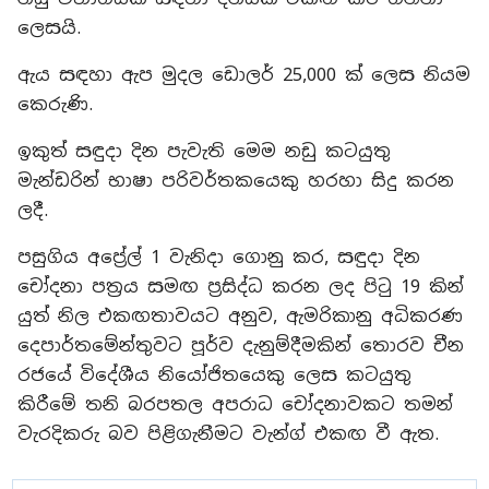
ලෙසයි.
ඇය සඳහා ඇප මුදල ඩොලර් 25,000 ක් ලෙස නියම
කෙරුණි.
ඉකුත් සඳුදා දින පැවැති මෙම නඩු කටයුතු
මැන්ඩරින් භාෂා පරිවර්තකයෙකු හරහා සිදු කරන
ලදී.
පසුගිය අප්‍රේල් 1 වැනිදා ගොනු කර, සඳුදා දින
චෝදනා පත්‍රය සමඟ ප්‍රසිද්ධ කරන ලද පිටු 19 කින්
යුත් නිල එකඟතාවයට අනුව, ඇමරිකානු අධිකරණ
දෙපාර්තමේන්තුවට පූර්ව දැනුම්දීමකින් තොරව චීන
රජයේ විදේශීය නියෝජිතයෙකු ලෙස කටයුතු
කිරීමේ තනි බරපතල අපරාධ චෝදනාවකට තමන්
වැරදිකරු බව පිළිගැනීමට වැන්ග් එකඟ වී ඇත.