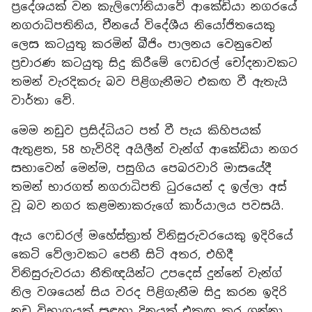
ප්‍රදේශයක් වන කැලිෆෝනියාවේ ආකේඩියා නගරයේ
නගරාධිපතිනිය, චීනයේ විදේශීය නියෝජිතයෙකු
ලෙස කටයුතු කරමින් බීජිං පාලනය වෙනුවෙන්
ප්‍රචාරණ කටයුතු සිදු කිරීමේ ෆෙඩරල් චෝදනාවකට
තමන් වැරදිකරු බව පිළිගැනීමට එකඟ වී ඇතැයි
වාර්තා වේ.
මෙම නඩුව ප්‍රසිද්ධියට පත් වී පැය කිහිපයක්
ඇතුළත, 58 හැවිරිදි අයිලීන් වැන්ග් ආකේඩියා නගර
සභාවෙන් මෙන්ම, පසුගිය පෙබරවාරි මාසයේදී
තමන් භාරගත් නගරාධිපති ධුරයෙන් ද ඉල්ලා අස්
වූ බව නගර කළමනාකරුගේ කාර්යාලය පවසයි.
ඇය ෆෙඩරල් මහේස්ත්‍රාත් විනිසුරුවරයෙකු ඉදිරියේ
කෙටි වේලාවකට පෙනී සිටි අතර, එහිදී
විනිසුරුවරයා නීතිඥයින්ට උපදෙස් දුන්නේ වැන්ග්
නිල වශයෙන් සිය වරද පිළිගැනීම සිදු කරන ඉදිරි
නඩු විභාගයක් සඳහා දිනයක් එකඟ කර ගන්නා