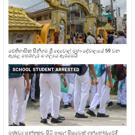
ඓතිහාසික සීනිගම ශ්‍රී දෙවොල් මහා දේවාලයේ 59 වන
ඇසළ පෙරහැර මංගල්‍යය ඇරඹෙයි
SCHOOL STUDENT ARRESTED
මත්ද්‍රව්‍ය සන්තකව සිටි පාසල් සිසුවෙක් ගන්නෝරුවේදී