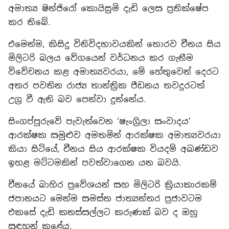
අමාත්‍ය ෂින්ජිරෝ කොයිසුමි දැඩි ලෙස ප්‍රතික්ෂේප
කර තිබේ.
එමෙන්ම, කිසිදු විනිවිදභාවයකින් තොරව චීනය සිය
මිලිටරි බලය වේගයෙන් වර්ධනය කර ගැනීම
විවේචනය කළ අමාත්‍යවරයා, මේ හේතුවෙන් දෙරට
අතර පවතින රාජ්‍ය තාන්ත්‍රික පීඩනය තවදුරටත්
උග්‍ර වී ඇති බව පෙන්වා දුන්නේය.
සිංගප්පූරුවේ පැවැත්වෙන ‘ෂැංග්‍රිලා සංවාදය’
ආරක්ෂක සමුළුව අමතමින් ආරක්ෂක අමාත්‍යවරයා
කියා සිටියේ, චීනය සිය ආරක්ෂක වියදම් අඛණ්ඩව
ඉහළ මට්ටමකින් පවත්වාගෙන යන බවයි.
චීනයේ බාහිර ප්‍රවේශයන් සහ මිලිටරි ක්‍රියාකාරකම්
ජපානයට මෙන්ම සමස්ත ජාත්‍යන්තර ප්‍රජාවටම
එකසේ දැඩි කනස්සල්ලට කරුණක් බව ද ඔහු
සඳහන් කළේය.