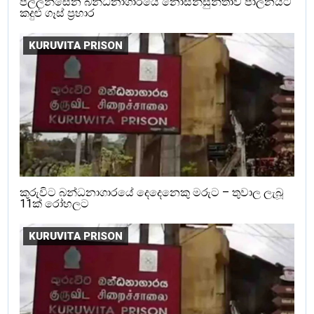
පල්ලන්සේන බන්ධනාගාරයේ නොසන්සුන්තාව පාලනයට
කදුළු ගෑස් ප්‍රහාර
KURUVITA PRISON
කුරුවිට බන්ධනාගාරයේ දෙදෙනෙකු මරුට – තුවාල ලැබූ
11ක් රෝහලට
KURUVITA PRISON