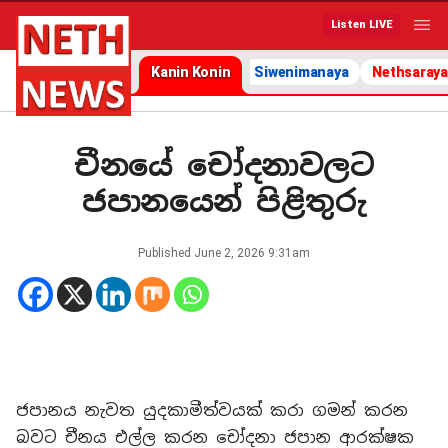
Listen LIVE
Kanin Konin
Siwenimanaya
Nethsaraya
චීනයේ චෝදනාවලට
ජපානයෙන් පිළිතුරු
Published
June 2, 2026 9:31am
ජපානය නැවත යුදකාමීත්වයක් කරා ගමන් කරන
බවට චීනය එල්ල කරන චෝදනා ජපාන ආරක්ෂක