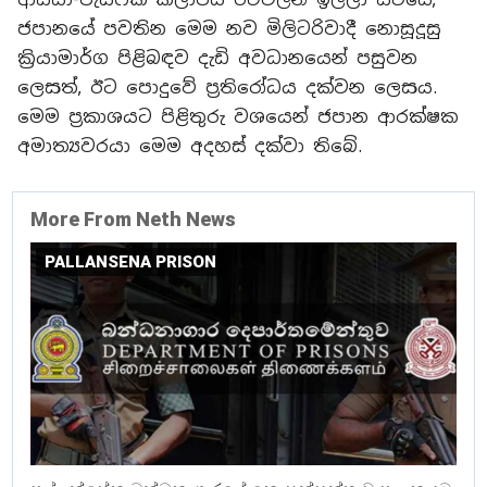
ජපානයේ පවතින මෙම නව මිලිටරිවාදී නොසූදූසු
ක්‍රියාමාර්ග පිළිබඳව දැඩි අවධානයෙන් පසුවන
ලෙසත්, ඊට පොදුවේ ප්‍රතිරෝධය දක්වන ලෙසය.
මෙම ප්‍රකාශයට පිළිතුරු වශයෙන් ජපාන ආරක්ෂක
අමාත්‍යවරයා මෙම අදහස් දක්වා තිබේ.
More From Neth News
PALLANSENA PRISON