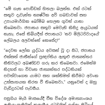
"මේ ගැන පොඩ්ඩක් හිතලා බලන්න. එක් රටක්
සතුව දැවැන්ත න්‍යෂ්ටික අවි ගබඩාවක් සහ
උපායමාර්ගික බෝම්බ හෙලන ගුවන් යානා
තිබෙනවා. ජපානය සතුව මෙවැනි කිසිදු ආයුධයක්
නැහැ. එසේ තිබියදීත් ජපානයට ‘නව මිලිටරිවාදයේ’
ලේබලය අලවන්නේ කෙසේද?"
"දෙවන ලෝක යුද්ධය අවසන් වූ දා සිට, ජපානය
එක්සත් ජාතීන්ගේ ප්‍රඥප්තිය ඇතුළු ජාත්‍යන්තර
නීතිවලට අඛණ්ඩව ගරු කර තිබෙනවා. එමෙන්ම
නිදහස් හා විවෘත ජාත්‍යන්තර පද්ධතියක්
පවත්වාගෙන යාමට සහ ශක්තිමත් කිරීමට අවංක
උත්සාහයක නිරත වී තිබෙනවා," යනුවෙන් ද ඔහු
වැඩිදුරටත් පැවසීය.
පසුගිය මැයි මාසයේදී චීන විදේශ අමාත්‍යාංශය
ආසියා-පැසිෆික් කලාපීය රටවලින් ඉල්ලා සිටියේ,