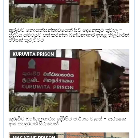
කුරුවිට නොසන්සුන්තාවයෙන් සිව් දෙනෙකුට තුවාල –
සිද්ධිය සමථයට පත් කරන්න බන්ධනාගාර ඉහළ නිලධාරීන්
පිරිසක් කුරුවිටට
KURUVITA PRISON
කුරුවිට බන්ධනාගාරය ඉදිරිපිට මාර්ගය වැසේ – ආරක්‍ෂක
අංශ තවදුරටත් සීරුවෙන්