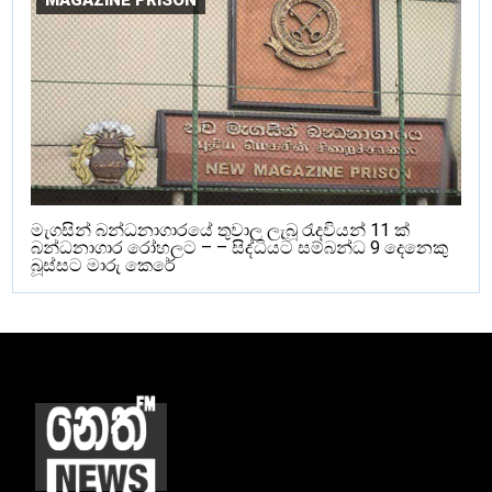
MAGAZINE PRISON
මැගසින් බන්ධනාගාරයේ තුවාල ලැබූ රැදවියන් 11 ක්
බන්ධනාගාර රෝහලට – – සිද්ධියට සම්බන්ධ 9 දෙනෙකු
බූස්සට මාරු කෙරේ