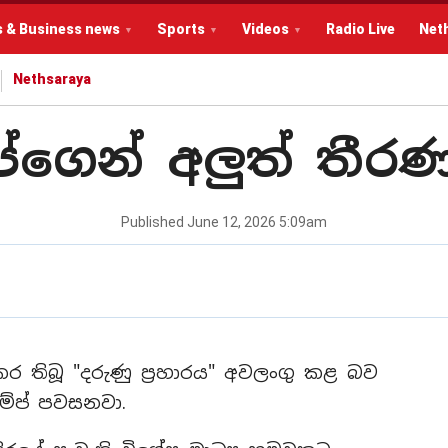
s & Business news
Sports
Videos
Radio Live
Net
Nethsaraya
ම්ප්ගෙන් අලුත් තී
Published
June 12, 2026 5:09am
ර තිබූ "දරුණු ප්‍රහාරය" අවලංගු කළ බව
රම්ප් පවසනවා.