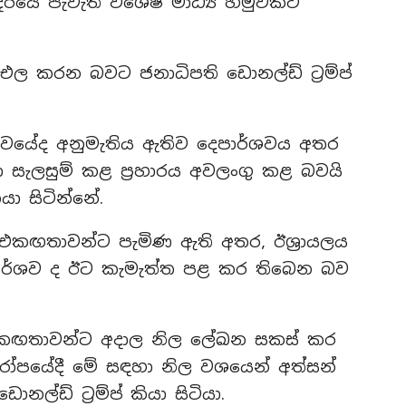
රයේ පැවැති විශේෂ මාධ්‍ය හමුවකට
ාර එල කරන බවට ජනාධිපති ඩොනල්ඩ් ට්‍රම්ප්
වයේද අනුමැතිය ඇතිව දෙපාර්ශවය අතර
සා සැලසුම් කළ ප්‍රහාරය අවලංගු කළ බවයි
ියා සිටින්නේ.
එකඟතාවන්ට පැමිණ ඇති අතර, ඊශ්‍රායලය
පාර්ශව ද ඊට කැමැත්ත පළ කර තිබෙන බව
ළ එකඟතාවන්ට අදාල නිල ලේඛන සකස් කර
රෝපයේදී මේ සඳහා නිල වශයෙන් අත්සන්
ල්ඩ් ට්‍රම්ප් කියා සිටියා.