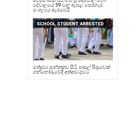
ඓතිහාසික සීනිගම ශ්‍රී දෙවොල් මහා
දේවාලයේ 59 වන ඇසළ පෙරහැර
මංගල්‍යය ඇරඹෙයි
SCHOOL STUDENT ARRESTED
මත්ද්‍රව්‍ය සන්තකව සිටි පාසල් සිසුවෙක්
ගන්නෝරුවේදී අත්අඩංගුවට