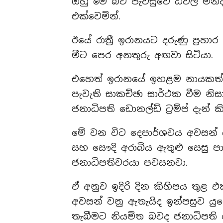
ඔහු මේ බව පැවසුවේ ධවල මන්දි
එක්වෙමින්.
ඊයේ රාත්‍රී ඉරානයට දරුණු ප්‍රහ
මීට පෙර අනතුරු අඟවා සිටියා.
එහෙත් ​ඉරානයේ ඉහළම නායකත්
පැවැති සාකච්ඡා සාර්ථක වීම නි
ජනාධිපති ඩොනල්ඩ් ට්‍රම්ප් දැන් ක
මේ වන විට දෙපාර්ශවය අවසන් 
සහ සෞදි අරාබිය ඇතුළු සෙසු 
ජනාධිපතිවරයා පවසනවා.
ඒ අනුව ඉදිරි දින කිහිපය තු
අවසන් වනු ඇතැයිද ඉන්පසුව යු
තැබීමට නියමිත බවද ජනාධිපති ඩොන