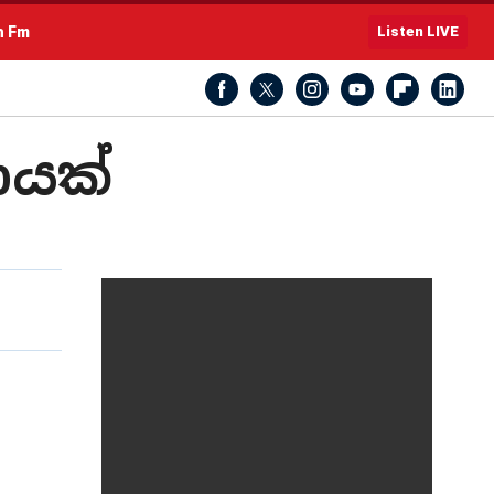
h Fm
Listen LIVE
රණයක්