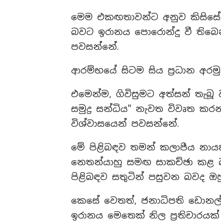
​මෙම එකඟතාවන්ට අනුව කිසිසේත
බවට ඉරානය පොරොන්දු වී තිබෙන බ
පවසන්නේ.
ආරම්භයේ සිටම සිය ප්‍රධාන අරම
එමෙන්ම, ගිවිසුමට අත්සන් තැබ
සමුද්‍ර සන්ධිය" නැවත විවෘත කරන
විශ්වාසයෙන් පවසන්නේ.
මේ පිළිබඳව තමන් කලාපීය නායක
නෙතන්යාහු සමඟ සාකච්ඡා කළ 
පිළිබඳව සතුටින් පසුවන බවද ඔහ
​කෙසේ වෙතත්, ජනාධිපති ඩොනල්ඩ්
ඉරානය මෙතෙක් නිල ප්‍රතිචාරයක්