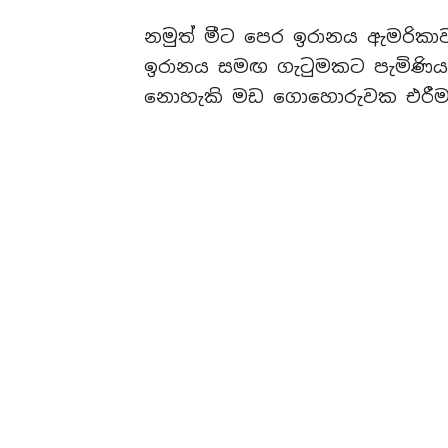
නමුත් මීට පෙර ඉරානය ඇමරිකාව
ඉරානය සමඟ ගැටුමකට පැමිණිය
නොහැකි මඩ ගොහොරුවක එරීමට 