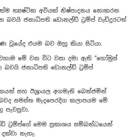
්ම න්‍යෂ්ටික අවියක් නිෂ්පාදනය නොකරන
වයි ජනාධිපති ඩොනල්ඩ් ට්‍රම්ප් වැඩිදුරටත්
ුණ වූයේද එයම බව ඔහු කියා සිටියා.
ූ වහාම මේ වන විට වසා දමා ඇති "හෝමුස්
 බවයි ජනාධිපති ඩොනල්ඩ් ට්‍රම්ප්
යන් සහ ඊශ්‍රායල අගමැති බෙන්ජමින්
බවද සමස්ත මැදපෙරදිග කලාපයම මේ
ු පැවසුවා.
 ට්‍රම්ප්ගේ මෙම ප්‍රකාශය සම්බන්ධයෙන්
 දක්වා නැහැ.