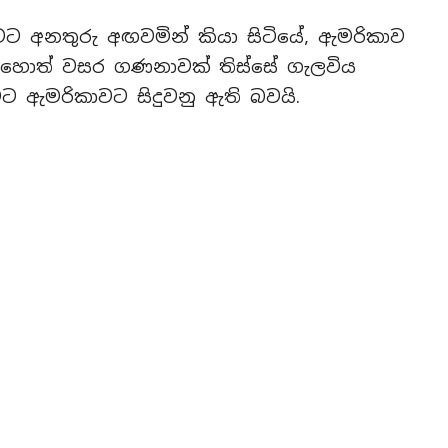
ට අනතුරු අඟවමින් කියා සිටියේ, ඇමරිකාව
හොත් වසර ගණනාවක් තිස්සේ ගැලවිය
ඇමරිකාවට සිදුවනු ඇති බවයි.