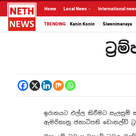
Home
Local News
International new
TRENDING
Kanin Konin
Siwenimanaya
ට්‍ර
ඉරානයට එල්ල කිරීමට සැලසුම් ක
ඇමරිකානු ජනාධිපති ඩොනල්ඩ් ට්‍