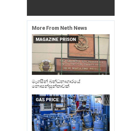
More From Neth News
MAGAZINE PRISON
මැගසින් බන්ධනාගාරයේ
නොසන්සුන්තාවක්
GAS PRICE