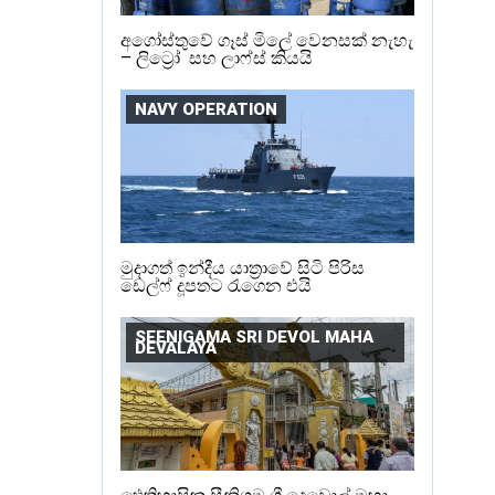
අගෝස්තුවේ ගෑස් මිලේ වෙනසක් නැහැ
– ලිට්‍රෝ සහ ලාෆ්ස් කියයි
NAVY OPERATION
මුදාගත් ඉන්දීය යාත්‍රාවේ සිටි පිරිස
ඩෙල්ෆ් දූපතට රැගෙන එයි
SEENIGAMA SRI DEVOL MAHA
DEVALAYA