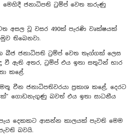
මෙහිදී ජනාධිපති ට්‍රම්ප් වෙත කරුණු
වත අසල වූ වසර 490ක් පැරණි වෘක්ෂයක්
මුව තිබෙනවා.
බීජ ජනාධිපති ට්‍රම්ප් වෙත තෑග්ගක් ලෙස
වී ඇති අතර, ට්‍රම්ප් එය ඉතා සතුටින් භාර
්තා කළේ.
ඇමතූ චීන ජනාධිපතිවරයා ප්‍රකාශ කළේ, දෙරට
වක්” ගොඩනැගුණු බවත් එය ඉතා සාධනීය
 පැය දෙකකට ආසන්න කාලයක් පැවති මෙම
ැවති බවයි.