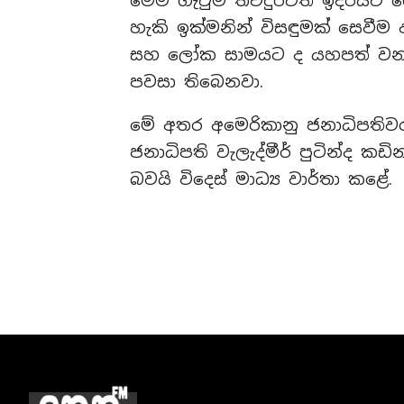
මෙම ගැටුම තවදුරටත් ඉදිරියට 
හැකි ඉක්මනින් විසඳුමක් සෙව
සහ ලෝක සාමයට ද යහපත් වන බව
පවසා තිබෙනවා.
මේ අතර අමෙරිකානු ජනාධිපතිව
ජනාධිපති වැලැද්මීර් පුටින්ද ක
බවයි විදෙස් මාධ්‍ය වාර්තා කළේ.