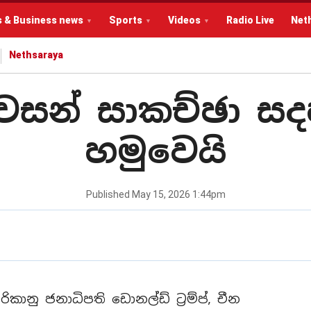
s & Business news
Sports
Videos
Radio Live
Net
Nethsaraya
 අවසන් සාකච්ඡා සදහ
හමුවෙයි
Published
May 15, 2026 1:44pm
ානු ජනාධිපති ඩොනල්ඩ් ට්‍රම්ප්, චීන