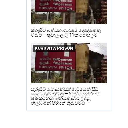
කුරුවිට බන්ධනාගාරයේ දෙදෙනෙකු
මරුට – තුවාල ලැබූ 11ක් රෝහලට
KURUVITA PRISON
කුරුවිට නොසන්සුන්තාවයෙන් සිව්
දෙනෙකුට තුවාල – සිද්ධිය සමථයට
පත් කරන්න බන්ධනාගාර ඉහළ
නිලධාරීන් පිරිසක් කුරුවිටට