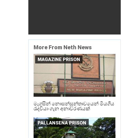
More From Neth News
MAGAZINE PRISON
මැගසින් නොසන්සුන්තාවයෙන් මියගිය
රැදවියා ගැන අනාවරණයක්
PALLANSENA PRISON