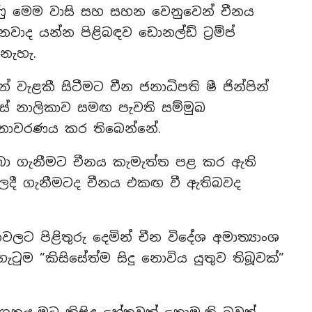
ණු මෙම වාසි සහ සහන වෙනුවෙන් චීනය
වාද යන්න පිළිබඳව ඩොනල්ඩ් ට්‍රම්ප්
 නැහැ.
වැළකී සිටීමට චීන ජනාධිපති ෂී ජින්පින්
්ස් නාලිකාව සමඟ පැවති සම්මුඛ
් අනාවරණය කර තිබෙන්නේ.
 තබා ගැනීමට චීනය කැමැත්ත පළ කර ඇති
ලදී ගැනීමටද චීනය එකඟ වී ඇතිබවද
නවලට පිළිතුරු දෙමින් චීන විදේශ අමාත්‍යාංශ
ටුම ”කිසිසේත්ම සිදු නොවිය යුතුව තිබූවක්”