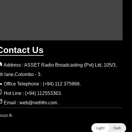
Contact Us
Address : ASSET Radio Broadcasting (Pvt) Ltd, 105/3,
th lane,Colombo - 3.
Office Telephone : (+94) 112 375968.
Hot Line : (+94) 112553363.
Email : web@nethfm.com .
uzz.lk .
Light
Light
Dark
Dark