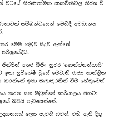
සන් වටයේ තීරණාත්මක සාකච්ඡාවල නිරත වී
නාවක් සම්බන්ධයෙන් මෙහිදී අවධානය
ේ.
න් අතර මෙම හමුව සිදුව ඇත්තේ
ිශ්‍රයේදීයි.
ී ජින්පින් අතර බීජිං නුවර ‘ෂොන්ග්නන්හායි‘
ඉතා සුවිශේෂී වූයේ මෙවැනි රාජ්‍ය තාන්ත්‍රික
ත කරන්නේ ඉතා කලාතුරකින් වීම හේතුවෙන්.
සය කරන සහ ඔවුන්ගේ කාර්යාලය පිහටා
්‍රයේ බවයි පැවසෙන්නේ.
 උද්‍යානයක් ලෙස පැවති බවත්, එහි ඇති දිගු