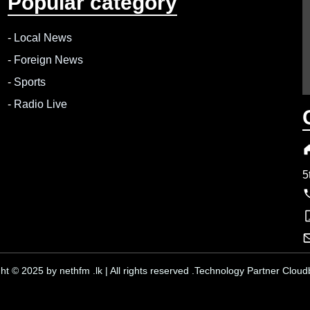
Popular category
-
Local News
-
Foreign News
-
Sports
-
Radio Live
5
ht © 2025 by nethfm .lk | All rights reserved .Technology Partner Cloudb