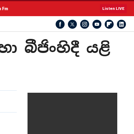
h Fm
Listen LIVE
ා බීජිංහිදී යළි