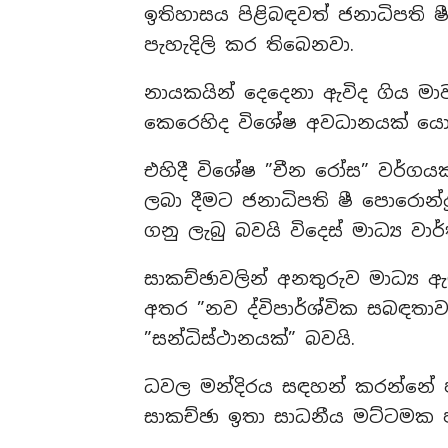
ඉතිහාසය පිළිබඳවත් ජනාධිපති ෂී 
පැහැදිලි කර තිබෙනවා.
නායකයින් දෙදෙනා ඇවිද ගිය මා
කෙරෙහිද විශේෂ අවධානයක් යො
එහිදී විශේෂ ”චීන රෝස” වර්ගයක 
ලබා දීමට ජනාධිපති ෂී පොරොන්දු 
ගනු ලැබු බවයි විදෙස් මාධ්‍ය වාර
සාකච්ඡාවලින් අනතුරුව මාධ්‍ය 
අතර ”නව ද්විපාර්ශ්වික සබඳතා
”සන්ධිස්ථානයක්” බවයි.
ධවල මන්දිරය සඳහන් කරන්නේ
සාකච්ඡා ඉතා සාධනීය මට්ටමක ප