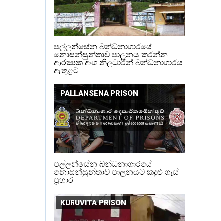
පල්ලන්සේන බන්ධනාගාරයේ
නොසන්සුන්තාව පාලනය කරන්න
ආරක්‍ෂක අංශ නිලධාරීන් බන්ධනාගාරය
ඇතුළට
PALLANSENA PRISON
පල්ලන්සේන බන්ධනාගාරයේ
නොසන්සුන්තාව පාලනයට කදුළු ගෑස්
ප්‍රහාර
KURUVITA PRISON