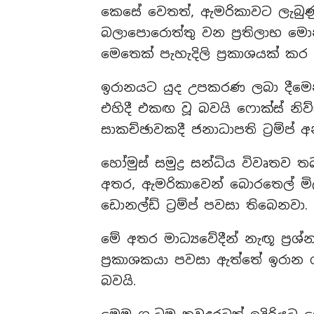
කෙසේ වෙතත්, ඇමරිකාවට ලැබු
බලාපොරොත්තු වන ප්‍රතිලාභ මොන
මෙතෙක් පැහැදිලි ප්‍රකාශයක් කර
ඉරානයට යුද උපකරණ ලබා දීමෙන් 
එහිදී එකඟ වූ බවයි ෆොක්ස් නිව
සාකච්ඡාවකදී ජනාධාපති ට්‍රම්ප
හෝමුස් සමුද්‍ර සන්ධිය විවෘතව
අතර, ඇමරිකාවෙන් බොරතෙල් මි
ඩොනල්ඩ් ට්‍රම්ප් පවසා තිබෙනවා.
මේ අතර මාධ්‍යවේදීන් නැඟූ ප්‍රශ්
ප්‍රකාශකයා පවසා ඇත්තේ ඉරාන ගැ
බවයි.