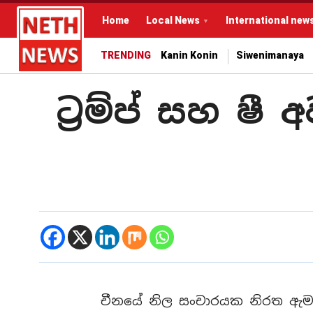
Home
Local News
International new
TRENDING
Kanin Konin
Siwenimanaya
ට්‍රම්ප් සහ ෂී
චීනයේ නිල සංචාරයක නිරත ඇමරික