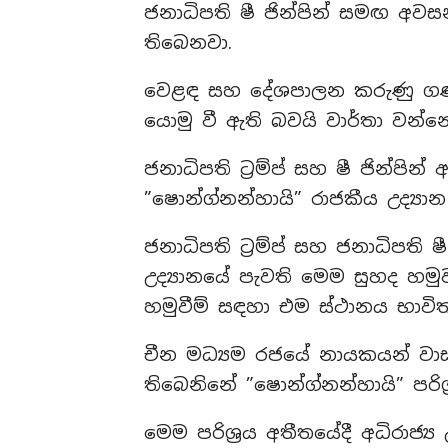
ජනාධිපති ෂී ජින්පින් සමඟ අව
තිබෙනවා.
වෙළඳ සහ දේශපාලන කරුණු ගණ
යොමු වී ඇති බවයි වාර්තා වන්න
ජනාධිපති ට්‍රම්ප් සහ ෂී ජින්පි
”ෂොන්ග්නන්හායි” රාජකීය උද්‍යාන පර
ජනාධිපති ට්‍රම්ප් සහ ජනාධිපති ෂ
උද්‍යානයේ පැවති මෙම සුහද හමුව 
හමුවීම් සඳහා එම ස්ථානය භාවි
චීන මධ්‍යම රජයේ නායකයන් වා
තිබෙනිනේ ”ෂොන්ග්නන්හායි” පරිශ
මෙම පරිශ්‍රය අතීතයේදී අධිරාජ්‍ය