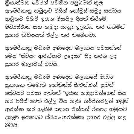
ක්‍රියාත්මක වෙමින් පවතින පසුබිමක් තුල
ඇමෙරිකානු හමුදාව විසින් හෝමුස් සමුද්‍ර සන්ධිය
ආශ්‍රිතව පිහිටි ඉරාන මිසයිල දියත් කිරීමේ
මධ්‍යස්ථාන සහ හමුදා යාත්‍රා ඉලක්ක කර ගනිමින්
ප්‍රහාර කිහිපයක් එල්ල කර තිබෙනවා.
ඇමෙරිකානු මධ්‍යම අණදෙන බලකාය පවසන්නේ
මෙය ”ස්වයං ආරක්ෂාව උදෙසා” සිදු කරන ලද
ප්‍රහාර මාලාවක් බවයි.
ඇමෙරිකානු මධ්‍යම අණදෙන බලකායේ මාධ්‍ය
ප්‍රකාශක තිමොති හෝකින්ස් සී.එන්.එන්. පුවත්
සේවයට පවසා ඇත්තේ ”ඉරාන හමුදාවන්ගෙන් සිය
භට පිරිස් වෙත එල්ල විය හැකි තර්ජනවලින් ඔවුන්
ආරක්ෂා කර ගැනීම සඳහා එක්සත් ජනපද හමුදාව
දකුණු ඉරානයට ස්වයං-ආරක්ෂක ප්‍රහාර එල්ල කළ
බවයි.