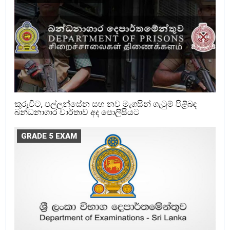
කුරුවිට, පල්ලන්සේන සහ නව මැගසින් ගැටුම් පිළිබඳ
බන්ධනාගාර වාර්තාව අද පොලිසියට
GRADE 5 EXAM