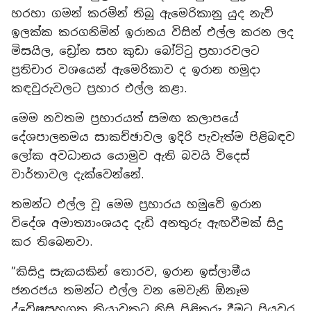
හරහා ගමන් කරමින් තිබූ ඇමෙරිකානු යුද නැව්
ඉලක්ක කරගනිමින් ඉරානය විසින් එල්ල කරන ලද
මිසයිල, ඩ්‍රෝන සහ කුඩා බෝට්ටු ප්‍රහාරවලට
ප්‍රතිචාර වශයෙන් ඇමෙරිකාව ද ඉරාන හමුදා
කඳවුරුවලට ප්‍රහාර එල්ල කළා.
මෙම නවතම ප්‍රහාරයත් සමඟ කලාපයේ
දේශපාලනමය සාකච්ඡාවල ඉදිරි පැවැත්ම පිළිබඳව
ලෝක අවධානය යොමුව ඇති බවයි විදෙස්
වාර්තාවල දැක්වෙන්නේ.
තමන්ට එල්ල වූ මෙම ප්‍රහාරය හමුවේ ඉරාන
විදේශ අමාත්‍යාංශයද දැඩි අනතුරු ඇඟවීමක් සිදු
කර තිබෙනවා.
”කිසිදු සැකයකින් තොරව, ඉරාන ඉස්ලාමීය
ජනරජය තමන්ට එල්ල වන මෙවැනි ඕනෑම
ද්වේෂසහගත ක්‍රියාවකට නිසි පිළිතුරු දීමට පියවර