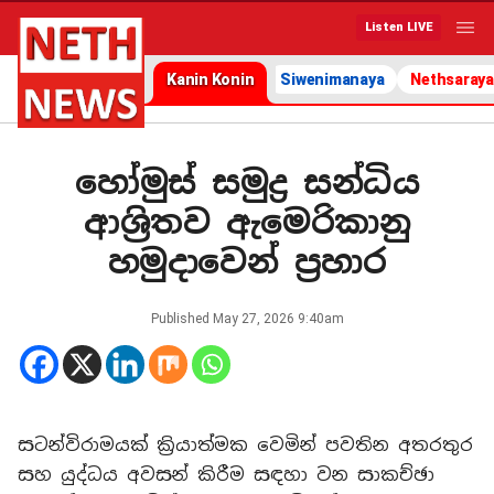
Listen LIVE
Kanin Konin
Siwenimanaya
Nethsaraya
හෝමුස් සමුද්‍ර සන්ධිය
ආශ්‍රිතව ඇමෙරිකානු
හමුදාවෙන් ප්‍රහාර
Published
May 27, 2026 9:40am
සටන්විරාමයක් ක්‍රියාත්මක වෙමින් පවතින අතරතුර
සහ යුද්ධය අවසන් කිරීම සඳහා වන සාකච්ඡා