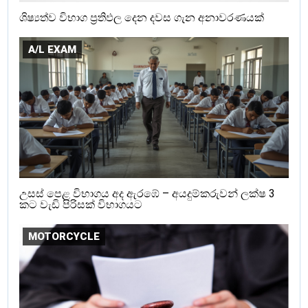
ශිෂ්‍යත්ව විභාග ප්‍රතිඵල දෙන දවස ගැන අනාවරණයක්
A/L EXAM
උසස් පෙළ විභාගය අද ඇරඹේ – අයදුම්කරුවන් ලක්ෂ 3
කට වැඩි පිරිසක් විභාගයට
MOTORCYCLE