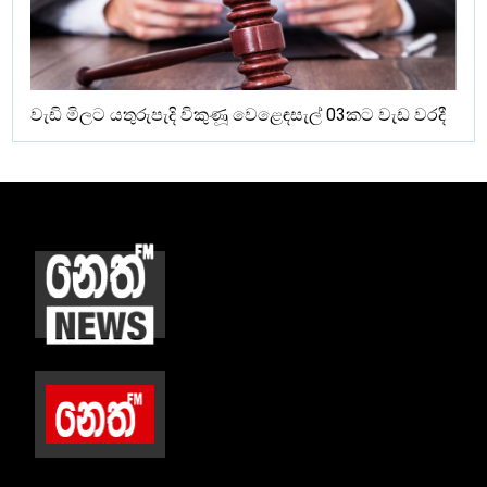
වැඩි මිලට යතුරුපැදි විකුණූ වෙළෙඳසැල් 03කට වැඩ වරදී