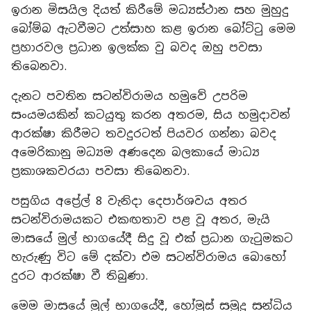
ඉරාන මිසයිල දියත් කිරීමේ මධ්‍යස්ථාන සහ මුහුදු
බෝම්බ ඇටවීමට උත්සාහ කළ ඉරාන බෝට්ටු මෙම
ප්‍රහාරවල ප්‍රධාන ඉලක්ක වු බවද ඔහු පවසා
තිබෙනවා.
දැනට පවතින සටන්විරාමය හමුවේ උපරිම
සංයමයකින් කටයුතු කරන අතරම, සිය හමුදාවන්
ආරක්ෂා කිරීමට තවදුරටත් පියවර ගන්නා බවද
අමෙරිකානු මධ්‍යම අණදෙන බලකායේ මාධ්‍ය
ප්‍රකාශකවරයා පවසා තිබෙනවා.
පසුගිය අප්‍රේල් 8 වැනිදා දෙපාර්ශවය අතර
සටන්විරාමයකට එකඟතාව පළ වූ අතර, මැයි
මාසයේ මුල් භාගයේදී සිදු වූ එක් ප්‍රධාන ගැටුමකට
හැරුණු විට මේ දක්වා එම සටන්විරාමය බොහෝ
දුරට ආරක්ෂා වී තිබුණා.
මෙම මාසයේ මුල් භාගයේදී, හෝමුස් සමුද්‍ර සන්ධිය