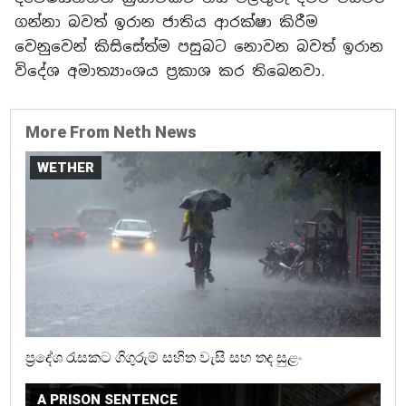
ගන්නා බවත් ඉරාන ජාතිය ආරක්ෂා කිරීම
වෙනුවෙන් කිසිසේත්ම පසුබට නොවන බවත් ඉරාන
විදේශ අමාත්‍යාංශය ප්‍රකාශ කර තිබෙනවා.
More From Neth News
WETHER
ප්‍රදේශ රැසකට ගිගුරුම් සහිත වැසි සහ තද සුළං
A PRISON SENTENCE