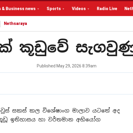
s & Business news
Sports
Videos
Radio Live
Net
Nethsaraya
් කූඩුවේ සැගවුණ
Published
May 29, 2026 8:39am
නිවුස් සකස් කල විශේෂාංග මාලාව යටතේ අද
ූඩූ ඉතිහාසය හා වර්තමාන අභියෝග