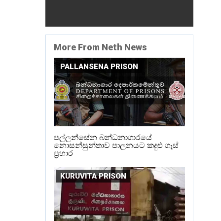
More From Neth News
PALLANSENA PRISON
පල්ලන්සේන බන්ධනාගාරයේ
නොසන්සුන්තාව පාලනයට කදුළු ගෑස්
ප්‍රහාර
KURUVITA PRISON