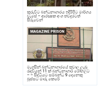
කුරුවිට බන්ධනාගාරය ඉදිරිපිට මාර්ගය
වැසේ – ආරක්‍ෂක අංශ තවදුරටත්
සීරුවෙන්
MAGAZINE PRISON
මැගසින් බන්ධනාගාරයේ තුවාල ලැබූ
රැදවියන් 11 ක් බන්ධනාගාර රෝහලට
– – සිද්ධියට සම්බන්ධ 9 දෙනෙකු
බූස්සට මාරු කෙරේ