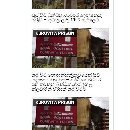
කුරුවිට බන්ධනාගාරයේ දෙදෙනෙකු
මරුට – තුවාල ලැබූ 11ක් රෝහලට
KURUVITA PRISON
කුරුවිට නොසන්සුන්තාවයෙන් සිව්
දෙනෙකුට තුවාල – සිද්ධිය සමථයට
පත් කරන්න බන්ධනාගාර ඉහළ
නිලධාරීන් පිරිසක් කුරුවිටට
KURUVITA PRISON