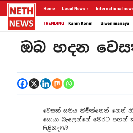
Home
Local News
International new
TRENDING
Kanin Konin
Siwenimanaya
ඔබ හදන වෙසක
වෙසක් සතිය නිමිත්තෙන් නෙත් 
සොයා බැලෙන්නේ මෙරට පහන් ක
පිළිබදවයි