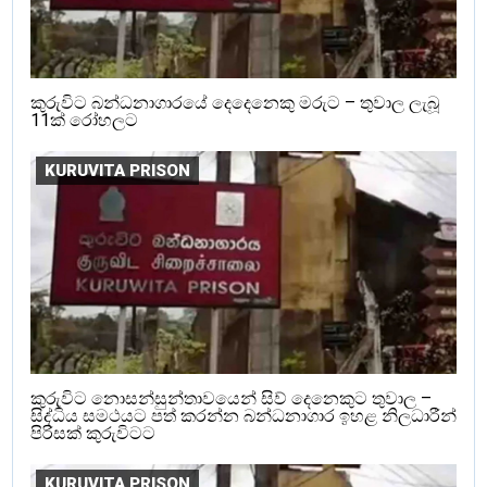
කුරුවිට බන්ධනාගාරයේ දෙදෙනෙකු මරුට – තුවාල ලැබූ
11ක් රෝහලට
KURUVITA PRISON
කුරුවිට නොසන්සුන්තාවයෙන් සිව් දෙනෙකුට තුවාල –
සිද්ධිය සමථයට පත් කරන්න බන්ධනාගාර ඉහළ නිලධාරීන්
පිරිසක් කුරුවිටට
KURUVITA PRISON