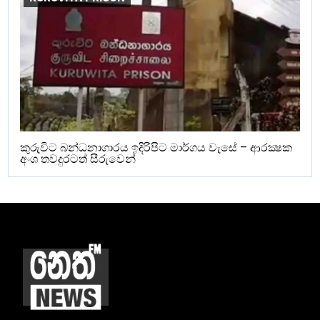
කුරුවිට බන්ධනාගාරය ඉදිරිපිට මාර්ගය වැසේ – ආරක්‍ෂක
අංශ තවදුරටත් සීරුවෙන්