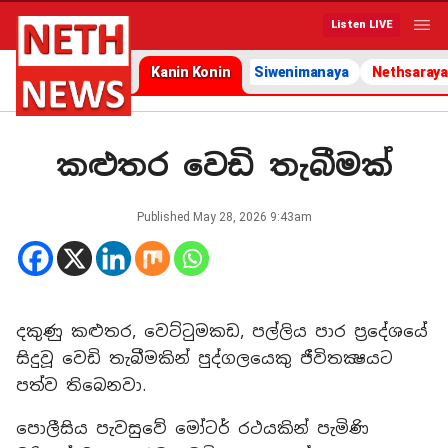
Listen LIVE
Kanin Konin
Siwenimanaya
Nethsaraya
කළුතර වෙඩි තැබීමක්
Published
May 28, 2026 9:43am
දකුණු කළුතර, වෙට්ටුමකඩ, පල්ලිය පාර ප්‍රදේශයේ
සිදුවූ වෙඩි තැබීමකින් පුද්ගලයෙකු ජීවිතක්‍ෂයට
පත්ව තිබෙනවා.
පොලීසිය පැවසුවේ මෝටර් රථයකින් පැමිණි