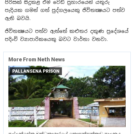
පිරිසක් සිදුකළ එම වෙඩි ප්‍රහාරයෙන් යතුරු
පැදියක ගමන් ගත් පුද්ගලයෙකු ජිවිතක්‍ෂයට පත්ව
ඇති බවයි.
ජිවිතක්‍ෂයට පත්ව ඇත්තේ කළුතර දකුණ ප්‍රදේශයේ
පදිංචි ව්‍යාපාරිකයෙකු බවට වාර්තා වනවා.
More From Neth News
PALLANSENA PRISON
පල්ලන්සේන බන්ධනාගාරයේ නොසන්සුන්තාව පාලනය