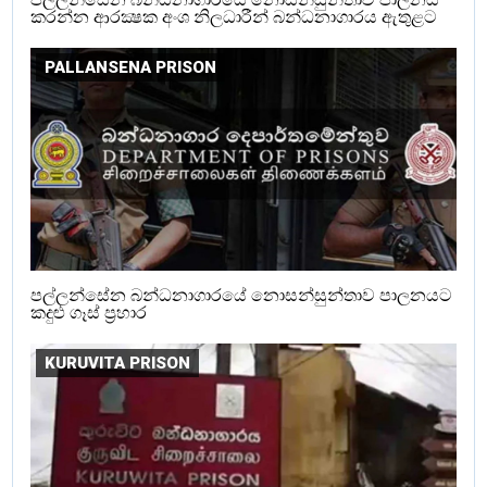
කරන්න ආරක්‍ෂක අංශ නිලධාරීන් බන්ධනාගාරය ඇතුළට
PALLANSENA PRISON
පල්ලන්සේන බන්ධනාගාරයේ නොසන්සුන්තාව පාලනයට
කදුළු ගෑස් ප්‍රහාර
KURUVITA PRISON