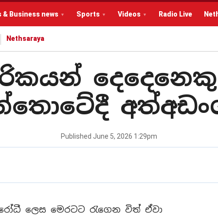
s & Business news
Sports
Videos
Radio Live
Net
Nethsaraya
පාරිකයන් දෙදෙනෙ
න්තොටේදී අත්අඩං
Published
June 5, 2026 1:29pm
ිවිරෝධී ලෙස මෙරටට රැගෙන විත් ඒවා