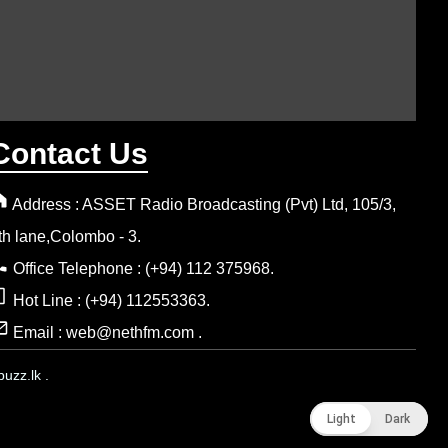
Contact Us
Address : ASSET Radio Broadcasting (Pvt) Ltd, 105/3,
th lane,Colombo - 3.
Office Telephone : (+94) 112 375968.
Hot Line : (+94) 112553363.
Email : web@nethfm.com .
uzz.lk .
Light
Light
Dark
Dark