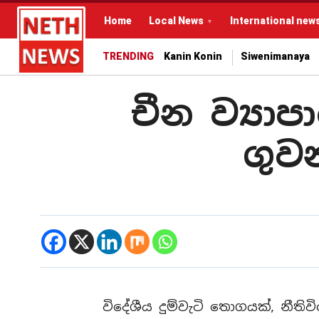
Home
Local News
International new
TRENDING
Kanin Konin
Siwenimanaya
චීන ව්‍යා
ගුව
විදේශීය දුම්වැටි තොගයක්, නීත