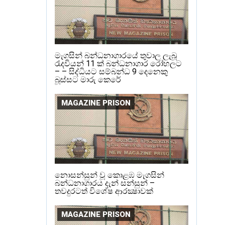
මැගසින් බන්ධනාගාරයේ තුවාල ලැබූ
රැදවියන් 11 ක් බන්ධනාගාර රෝහලට
– – සිද්ධියට සම්බන්ධ 9 දෙනෙකු
බූස්සට මාරු කෙරේ
MAGAZINE PRISON
නොසන්සුන් වූ කොළඹ මැගසින්
බන්ධනාගාරය දැන් සන්සුන් –
තවදුරටත් විශේෂ ආරක්‍ෂාවක්
MAGAZINE PRISON