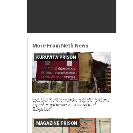
More From Neth News
KURUVITA PRISON
කුරුවිට බන්ධනාගාරය ඉදිරිපිට මාර්ගය
වැසේ – ආරක්‍ෂක අංශ තවදුරටත්
සීරුවෙන්
MAGAZINE PRISON