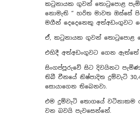
කටුනායක ගුවන් තොටුපොළ පැමිණී
නොමැති ” හරිත මාවත ඔස්සේ ප
මගීන් දෙදෙනෙකු අත්අඩංගුවට 
ඒ, කටුනායක ගුවන් තොටුපොළ රේගු
එහිදී අත්අඩංගුවට ගෙන ඇත්තේ ච
සිංගප්පූරුවේ සිට දිවයිනට පැම
තිබී චීනයේ නිෂ්පාදිත දුම්වැටි 30
සොයාගෙන තිබෙනවා.
එම දුම්වැටි තොගයේ වටිනාකම 
වන බවයි පැවසෙන්නේ.