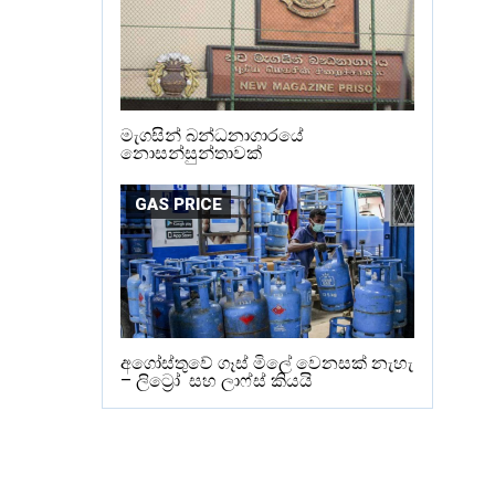
මැගසින් බන්ධනාගාරයේ
නොසන්සුන්තාවක්
GAS PRICE
අගෝස්තුවේ ගෑස් මිලේ වෙනසක් නැහැ
– ලිට්‍රෝ සහ ලාෆ්ස් කියයි