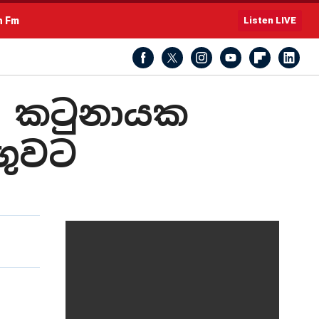
h Fm
Listen LIVE
කු කටුනායක
ගුවට