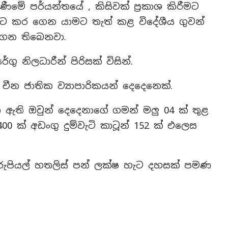
මේ පර්යන්තයේ , කිසිවක් ප්‍රකාශ කිරීමට
ිට කර ගෙන යාමට තැත් කළ විදේශීය ගුවන්
ගෙන තිබෙනවා.
 නිලධාරීන් පිරිසක් විසින්.
ීන ජාතික ව්‍යාපාරිකයන් දෙදෙනෙක්.
ිණ ඇති ඔවුන් දෙදෙනාගේ ගමන් මලු 04 ක් තුළ
,400 ක් අඩංගු දුම්වැටි කාටූන් 152 ක් එලෙස
රුපියල් හතලිස් පන් ලක්ෂ හැට දහසක් පමණ