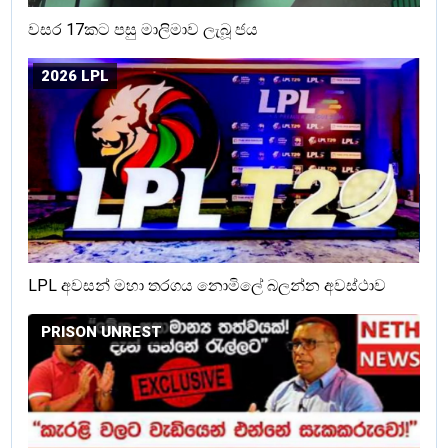
වසර 17කට පසු මාලිමාව ලැබූ ජය
2026 LPL
LPL අවසන් මහා තරගය නොමිලේ බලන්න අවස්ථාව
PRISON UNREST