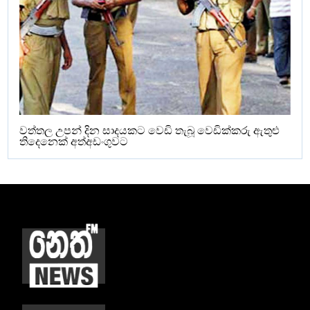
වත්තල උපන් දින සාදයකට වෙඩි තැබූ වෙඩික්කරු ඇතුළු
තිදෙනෙක් අත්අඩංගුවට