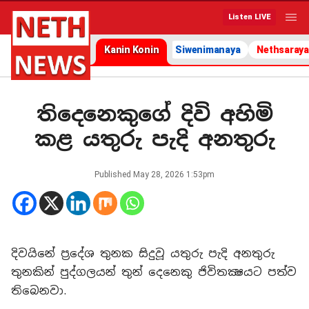
Listen LIVE
Kanin Konin
Siwenimanaya
Nethsaraya
තිදෙනෙකුගේ දිවි අහිමි
කළ යතුරු පැදි අනතුරු
Published
May 28, 2026 1:53pm
දිවයිනේ ප්‍රදේශ තුනක සිදුවූ යතුරු පැදි අනතුරු
තුනකින් පුද්ගලයන් තුන් දෙනෙකු ජිවිතක්‍ෂයට පත්ව
තිබෙනවා.