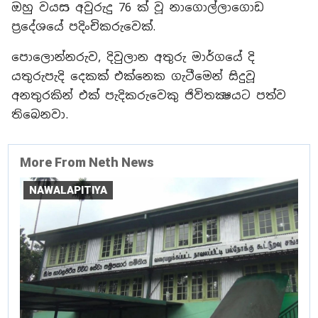
ඔහු වයස අවුරුදු 76 ක් වූ නාගොල්ලාගොඩ
ප්‍රදේශයේ පදිංචිකරුවෙක්.
පොලොන්නරුව, දිවුලාන අතුරු මාර්ගයේ දි
යතුරුපැදි දෙකක් එක්නෙක ගැටීමෙන් සිදුවූ
අනතුරකින් එක් පැදිකරුවෙකු ජිවිතක්‍ෂයට පත්ව
තිබෙනවා.
More From Neth News
NAWALAPITIYA