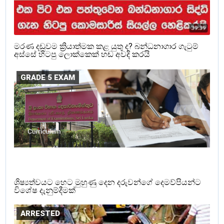
මරණ දඩුවම ක්‍රියාත්මක කළ යුතු ද? බන්ධනාගාර ගැටුම්
අස්සේ හිටපු ලොක්කෙක් හඬ අවදි කරයි
GRADE 5 EXAM
ශිෂ්‍යත්වයට හෙට මුහුණු දෙන දරුවන්ගේ දෙමව්පියන්ට
විශේෂ දැනුම්දීමක්
ARRESTED