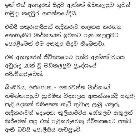
ඉන් එක් අනතුරක් සිදුව ඇත්තේ මඩකලපුව ගුවන්
හමුදා කඳවුර ආසන්නයේදීයි.
එහිදී යතුරුපැදියක් පැදිකරුට පාලනය කරගත
නොහැකිව මාර්ගයෙන් ඉවතට පැන කලපුවට
පෙරළීමෙන් එම අනතුර සිදුව තිබෙනවා.
එම අනතුරෙන් ජීවිතක්‍ෂයට පත්ව ඇත්තේ වයස
අවුරුදු 20ක් වූ මඩකලපුව ප්‍රදේශයේ
පදිංචිකරුවෙක්.
බිංගිරිය, අළුපොත - අකරවත්ත මාර්ගයේ
හමන්නාපහුව ප්‍රාථමික විද්‍යාලය ආසන්නයේදි යතුරු
පැදි දෙකක් එකිනෙක ගැටි තුවාල ලැබූ යතුරු
පැදිකරුවන් දෙදෙනා කුලියාපිටිය රෝහලට ඇතුලත්
කිරීමෙන් පසු එක් පැදිකරුවෙකු ජීවිතක්‍ෂයට පත්ව
ඇති බවයි පොලීසිය පැවසුවේ.