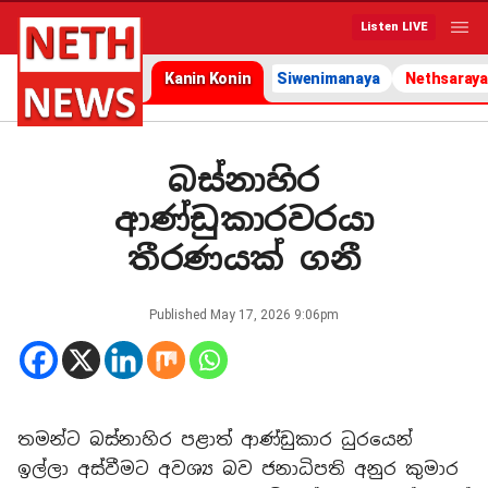
Listen LIVE
Kanin Konin
Siwenimanaya
Nethsaraya
බස්නාහිර
ආණ්ඩුකාරවරයා
තීරණයක් ගනී
Published
May 17, 2026 9:06pm
තමන්ට බස්නාහිර පළාත් ආණ්ඩුකාර ධුරයෙන්
ඉල්ලා අස්වීමට අවශ්‍ය බව ජනාධිපති අනුර කුමාර