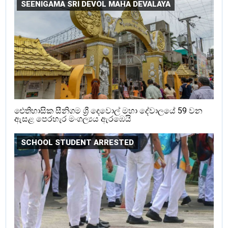
SEENIGAMA SRI DEVOL MAHA DEVALAYA
ඓතිහාසික සීනිගම ශ්‍රී දෙවොල් මහා දේවාලයේ 59 වන
ඇසළ පෙරහැර මංගල්‍යය ඇරඹෙයි
SCHOOL STUDENT ARRESTED