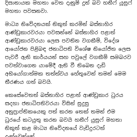
දිසානායක මහතා වෙත දැනුම් දුන් බව හනීෆ් යූසුෆ්
මහතා පවසනවා.
මාධ්‍ය නිවේදනයක් නිකුත් කරමින් බස්නාහිර
ආණ්ඩුකාරවරයා පවසන්නේ බස්නාහිර පළාත්
ආණ්ඩුකාරවරයා ලෙස පවතින වගකීම්, විදේශ
ආයෝජන පිළිබඳ ජනාධිපති විශේෂ නියෝජිත ලෙස
පැවරී ඇති කාර්යයන් සහ පවුලේ වගකීම් සමබරව
පවත්වාගෙන යාමේදී ඇති වී තිබෙන දැඩි
අභියෝගාත්මක තත්ත්වය හේතුවෙන් තමන් මෙම
තීරණය ගත් බවයි.
කෙසේවෙතත් බස්නාහිර පළාත් ආණ්ඩුකාර ධුරය
සදහා ජනාධිපතිවරයා විසින් සුදුසු
අනුප්‍රාප්තිකයෙකු පත් කරන තෙක් තමන් එම
ධුරයේ කටයුතු කරන බවයි හනීෆ් යුසුෆ් මහතා
නිකුත් කළ මාධ්‍ය නිවේදනයේ වැඩිදුරටත්
දැක්වෙන්නේ.