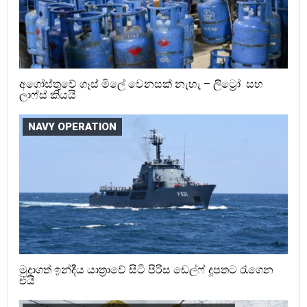
අගෝස්තුවේ ගෑස් මිලේ වෙනසක් නැහැ – ලිට්‍රෝ සහ
ලාෆ්ස් කියයි
NAVY OPERATION
මුදාගත් ඉන්දීය යාත්‍රාවේ සිටි පිරිස ඩෙල්ෆ් දූපතට රැගෙන
එයි