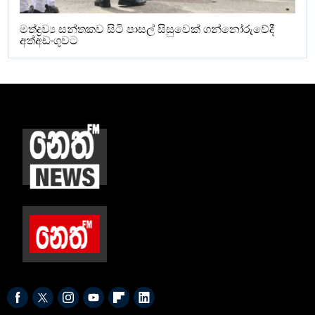
මත්ද්‍රව්‍ය සන්තකව සිටි පාසල් සිසුවෙක් ගන්නෝරුවේදී
අත්අඩංගුවට