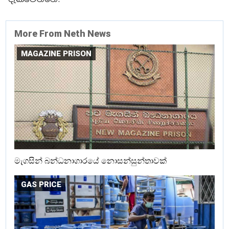
More From Neth News
MAGAZINE PRISON
මැගසින් බන්ධනාගාරයේ නොසන්සුන්තාවක්
GAS PRICE