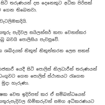
් සිටි තරුණයන් දස දෙනෙකුට අධික පිරිසක්
ට ගෙන තිබෙනවා.
ැටලිමකදියි.
තුරු පැදිවල සයිලන්සර් කපා වෙනස්කර
ිබු බවයි පොලිසිය පැවසුවේ.
 ශබ්දයක් නිකුත් නිකුත්කරන ලෙස සකස්
රී යෙදී සිටි පොලිස් නිලධාරීන් තරුණයන්
අඩංගුවට ගෙන පොලිස් ස්ථානයට රැගෙන
මුදා හැරුණා.
ක්ෂක වෙත ඉදිරිපත් කර ඒ සම්බන්ධයෙන්
 යතුරුපැදිවල හිමිකරුවන් සමග අධිකරණයට