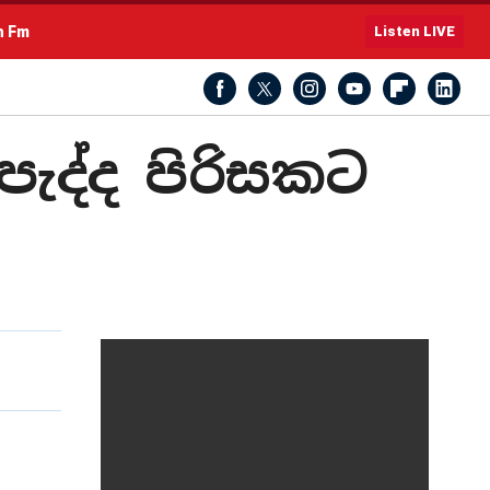
h Fm
Listen LIVE
පැද්ද පිරිසකට