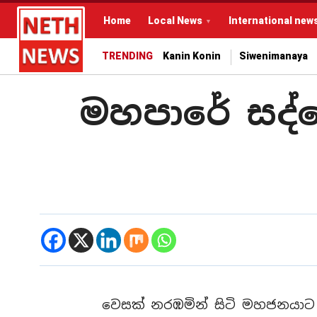
Home
Local News
International new
TRENDING
Kanin Konin
Siwenimanaya
මහපාරේ සද්දෙ
වෙසක් නරඹමින් සිටි මහජනයාට 