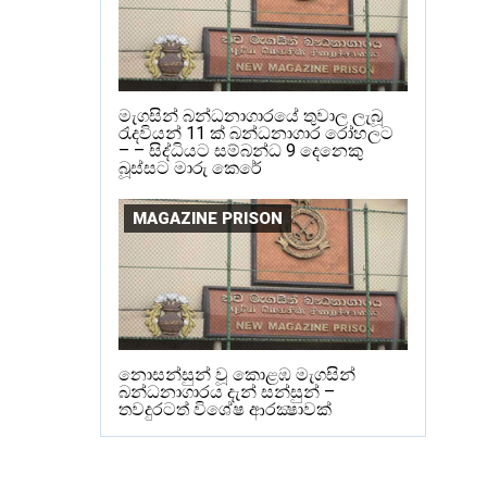
මැගසින් බන්ධනාගාරයේ තුවාල ලැබූ
රැදවියන් 11 ක් බන්ධනාගාර රෝහලට
– – සිද්ධියට සම්බන්ධ 9 දෙනෙකු
බූස්සට මාරු කෙරේ
MAGAZINE PRISON
නොසන්සුන් වූ කොළඹ මැගසින්
බන්ධනාගාරය දැන් සන්සුන් –
තවදුරටත් විශේෂ ආරක්‍ෂාවක්