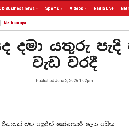
s & Business news
Sports
Videos
Radio Live
Net
Nethsaraya
 දමා යතුරු පැදි 
වැඩ වරදී
Published
June 2, 2026 1:02pm
පීඩාවක් වන අයුරින් ඝෝෂාකාරී ලෙස අධික