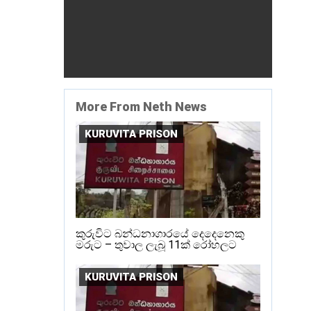
More From Neth News
KURUVITA PRISON
කුරුවිට බන්ධනාගාරයේ දෙදෙනෙකු
මරුට – තුවාල ලැබූ 11ක් රෝහලට
KURUVITA PRISON