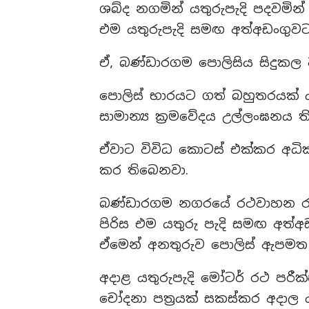
ශබ්ද නගමින් යතුරුපැදි පදවමින
එම යතුරුපැදි සමඟ අත්අඩංගුව
ඒ, බණ්ඩාරගම පොලිසිය සිදුකල ව
පොලිස් භාරයට ගත් බහුතරයක් ය
සාමාන්‍ය ක්‍රමවේදය උල්ලංඝනය ත
ඒවාට විවිධ කොටස් එක්කර අධික
කර තිබෙනවා.
බණ්ඩාරගම නගරයේ රථවාහන රාජකා
පිරිස එම යතුරු පැදි සමඟ අත්
ඒමෙන් අනතුරුව පොලිස් ඇපමත 
අදාළ යතුරුපැදි මෝටර් රථ පරී
චෝදනා පත්‍රයක් සකස්කර අදාල