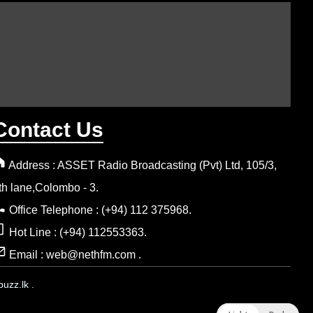
Contact Us
Address : ASSET Radio Broadcasting (Pvt) Ltd, 105/3,
th lane,Colombo - 3.
Office Telephone : (+94) 112 375968.
Hot Line : (+94) 112553363.
Email : web@nethfm.com .
uzz.lk .