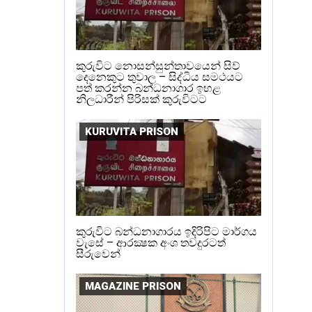
කුරුවිට නොසන්සුන්තාවයෙන් සිව්
දෙනෙකුට තුවාල – සිද්ධිය සමථයට
පත් කරන්න බන්ධනාගාර ඉහළ
නිලධාරීන් පිරිසක් කුරුවිටට
KURUVITA PRISON
කුරුවිට බන්ධනාගාරය ඉදිරිපිට මාර්ගය
වැසේ – ආරක්‍ෂක අංශ තවදුරටත්
සීරුවෙන්
MAGAZINE PRISON