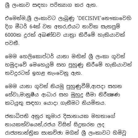
ශ්‍රී ලංකාව සඳහා පරිත්‍යාග කර ඇත.
එමෙන්ම,ශ්‍රී ලංකාවට ලැබුණු 'DECISIVE'නෞකාවෙහි
දිග මීටර් 64ක් වන අතර,එයට නාවික සැතපුම්
6000ක දුරක් අඛණ්ඩව යාත්‍රා කිරීමේ හැකියාවක්
පවතී.
මෙම හෙලිකොප්ටර් යානා මඟින් ශ්‍රී ලංකා ගුවන්
හමුදාවේ මෙහෙයුම් සහ පුහුණු කිරීමේ හැකියාවන්
තවදුරටත් ඉහළ නැංවෙනු ඇත.
මෙම යානා ගුවන් නියමු පුහුණුවීම්,ආපදා සහන
සේවා,මානුෂීය ආධාර සහ මුහුදු සීමා නිරීක්‍ෂණ
කටයුතු සඳහා යොදා ගැනීමට නියමිතය.
ජනාධිපති අනුර කුමාර දිසානායක මහතාගේ
නායකත්වයෙන්,රජය විසින් සිදුකරන ලද
රාජ්‍යතාන්ත්‍රික සාකච්ඡා මගින් ශ්‍රී ලංකාවට හිමිවූ