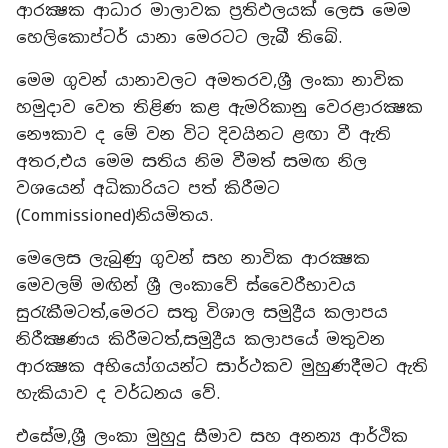
ආරක්‍ෂක ආධාර මාලාවක ප්‍රතිඵලයක් ලෙස මෙම
හෙලිකොප්ටර් යානා මෙරටට ලැබී තිබේ.
මෙම ගුවන් යානාවලට අමතරව,ශ්‍රී ලංකා නාවික
හමුදාව වෙත තිළිණ කළ ඇමරිකානු වෙරළාරක්‍ෂක
නෞකාව ද මේ වන විට දිවයිනට ළඟා වී ඇති
අතර,එය මෙම සතිය නිම වීමත් සමඟ නිල
වශයෙන් අධිකාරියට පත් කිරීමට
(Commissioned)නියමිතය.
මෙලෙස ලැබුණු ගුවන් සහ නාවික ආරක්‍ෂක
මෙවලම් මඟින් ශ්‍රී ලංකාවේ ස්වෛරීභාවය
සුරැකීමටත්,මෙරට සතු විශාල සමුද්‍රීය කලාපය
නිරීක්‍ෂණය කිරීමටත්,සමුද්‍රීය කලාපයේ මතුවන
ආරක්‍ෂක අභියෝගයන්ට සාර්ථකව මුහුණදීමට ඇති
හැකියාව ද වර්ධනය වේ.
එසේම,ශ්‍රී ලංකා මුහුදු සීමාව සහ අනන්‍ය ආර්ථික