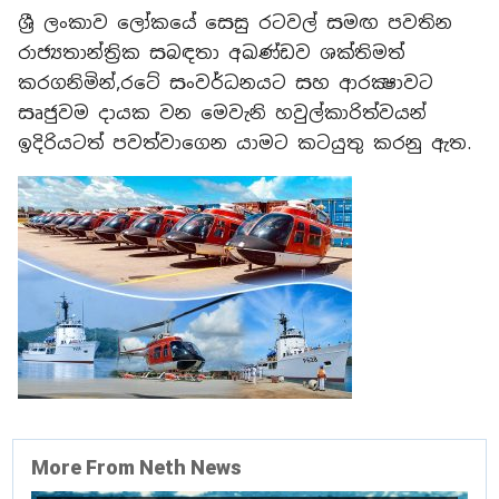
ශ්‍රී ලංකාව ලෝකයේ සෙසු රටවල් සමඟ පවතින
රාජ්‍යතාන්ත්‍රික සබඳතා අඛණ්ඩව ශක්තිමත්
කරගනිමින්,රටේ සංවර්ධනයට සහ ආරක්‍ෂාවට
සෘජුවම දායක වන මෙවැනි හවුල්කාරිත්වයන්
ඉදිරියටත් පවත්වාගෙන යාමට කටයුතු කරනු ඇත.
More From Neth News