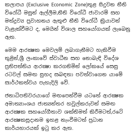
කලාපය (Exclusive Economic Zone)තුළ සිදුවන නීති
විරෝධී මසුන් ඇල්ලීම,නීති විරෝධී ජාවාරම් සහ
මත්ද්‍රව්‍ය ප්‍රවාහනය ඇතුළු නීති විරෝධී ක්‍රියාවන්
වැළැක්වීමට ද, මෙයින් විශාල සහයෝගයක් ලැබෙනු
ඇත.
මෙම ආරක්‍ෂක මෙවලම් ලබාගැනීමට හැකිවීම
තුළින්,ශ්‍රී ලංකාවේ ස්වාධීන සහ නොබැඳි විදේශ
ප්‍රතිපත්තිය ආරක්‍ෂා කරගනිමින් ලෝකයේ සෙසු
රටවල් සමඟ සුහද සබඳතා පවත්වාගෙන යාමේ
සාර්ථකත්වය පැහැදිලි වේ.
ජනාධිපතිවරයාගේ මඟපෙන්වීම යටතේ ආරක්‍ෂක
අමාත්‍යාංශය ජාත්‍යන්තර හවුල්කරුවන් සමඟ
ආරක්‍ෂක සහයෝගීතාව ශක්තිමත් කිරීමටත්,රටේ
ආරක්‍ෂකසූදානම ඉහළ නැංවීමටත් ප්‍රධාන
කාර්යභාරයක් ඉටු කර ඇත.