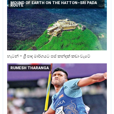
MOUND OF EARTH ON THE HATTON–SRI PADA
ROUTE
හැටන් – ශ්‍රී පාද මාර්ගයට පස් කන්දක් කඩා වැටේ
RUMESH THARANGA