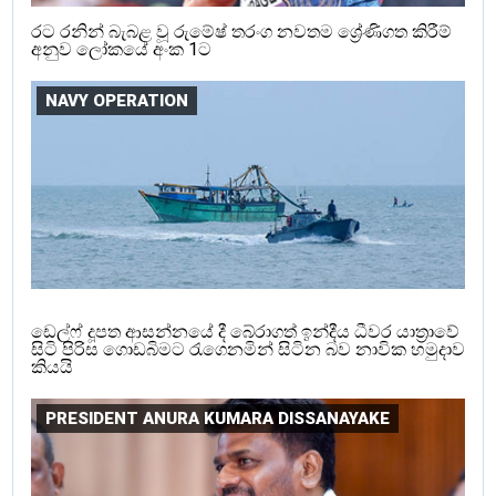
රට රනින් බැබළ වූ රුමේෂ් තරංග නවතම ශ්‍රේණිගත කිරීම්
අනුව ලෝකයේ අංක 1ට
NAVY OPERATION
ඩෙල්ෆ් දූපත ආසන්නයේ දී බේරාගත් ඉන්දීය ධීවර යාත්‍රාවේ
සිටි පිරිස ගොඩබිමට රැගෙනමින් සිටින බව නාවික හමුදාව
කියයි
PRESIDENT ANURA KUMARA DISSANAYAKE