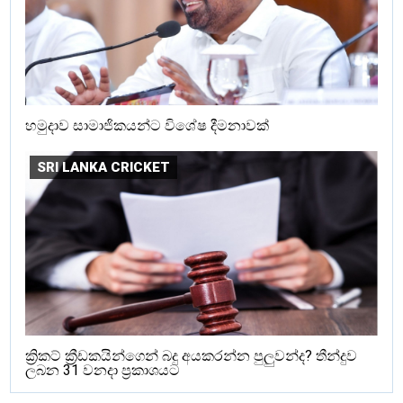
හමුදාව සාමාජිකයන්ට විශේෂ දීමනාවක්
SRI LANKA CRICKET
ක්‍රිකට් ක්‍රීඩකයින්ගෙන් බදු අයකරන්න පුලුවන්ද? තීන්දුව
ලබන 31 වනදා ප්‍රකාශයට