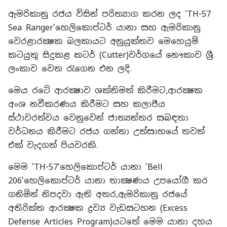
ඇමරිකානු රජය විසින් පරිත්‍යාග කරන ලද 'TH-57
Sea Ranger'හෙලිකොප්ටර් යානා සහ ඇමරිකානු
වෙරළාරක්‍ෂක බලකායට අනුයුක්තව මෙහෙයුම්
කටයුතු සිදුකළ කටර් (Cutter)වර්ගයේ නෞකාව ශ්‍රී
ලංකාව වෙත රැගෙන එන ලදි.
මෙය රටේ ආරක්‍ෂාව ශක්තිමත් කිරීමට,ආරක්‍ෂක
අංශ නවීකරණය කිරීමට සහ කලාපීය
ස්ථාවරත්වය වෙනුවෙන් ජාත්‍යන්තර සබඳතා
වර්ධනය කිරීමට රජය ගන්නා උත්සාහයේ තවත්
එක් වැදගත් පියවරකි.
මෙම 'TH-57’හෙලිකොප්ටර් යානා 'Bell
206'හෙලිකොප්ටර් යානා තාක්‍ෂණය උපයෝගී කර
ගනිමින් නිපදවා ඇති අතර,ඇමරිකානු රජයේ
අතිරික්ත ආරක්‍ෂක ද්‍රව්‍ය වැඩසටහන (Excess
Defense Articles Program)යටතේ මෙම යානා දහය