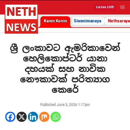
Listen LIVE
Kanin Konin
Siwenimanaya
Nethsaraya
ශ්‍රී ලංකාවට ඇමරිකාවෙන්
හෙලිකොප්ටර් යානා
දහයක් සහ නාවික
නෞකාවක් පරිත්‍යාග
කෙරේ
Published
June 3, 2026 1:17pm