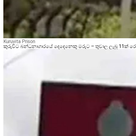
Kuruvita Prison
කුරුවිට බන්ධනාගාරයේ දෙදෙනෙකු මරුට – තුවාල ලැබූ 11ක් 