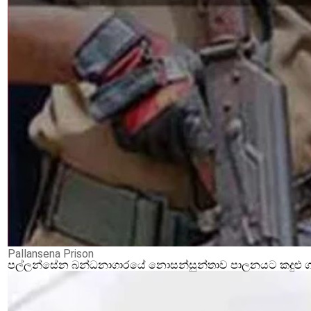
Pallansena Prison
පල්ලන්සේන බන්ධනාගාරයේ නොසන්සුන්තාව පාලනයට කදුළු ගෑස්