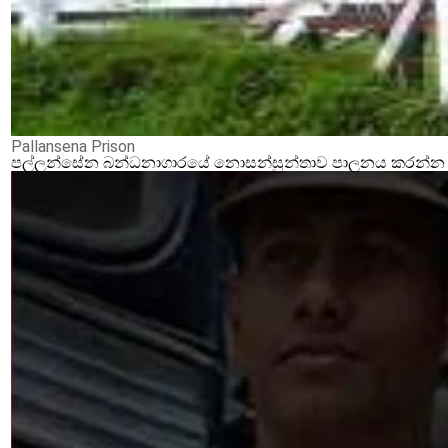
Pallansena Prison
පල්ලන්සේන බන්ධනාගාරයේ නොසන්සුන්තාව පාලනය කරන්න ආර