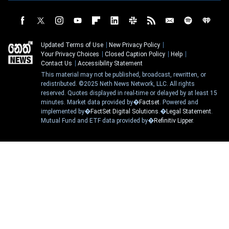
Updated Terms of Use
New Privacy Policy
Your Privacy Choices
Closed Caption Policy
Help
Contact Us
Accessibility Statement
This material may not be published, broadcast, rewritten, or
redistributed. ©2025 Neth News Network, LLC. All rights
reserved. Quotes displayed in real-time or delayed by at least 15
minutes. Market data provided by�
Factset
. Powered and
implemented by�
FactSet Digital Solutions
.�
Legal Statement
.
Mutual Fund and ETF data provided by�
Refinitiv Lipper
.