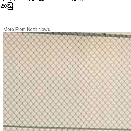
නඩු
More From Neth News