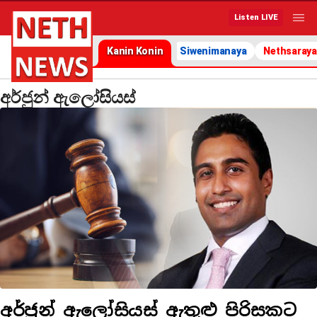
Listen LIVE
Kanin Konin
Siwenimanaya
Nethsaraya
අර්ජුන් ඇලෝසියස්
අර්ජුන් ඇලෝසියස් ඇතුළු පිරිසකට