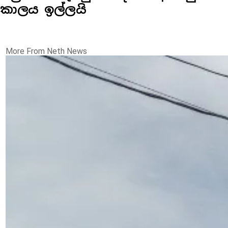
කාලය ඉල්ලයි
More From Neth News