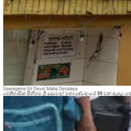
Seenigama Sri Devol Maha Devalaya
ඓතිහාසික සීනිගම ශ්‍රී දෙවොල් මහා දේවාලයේ 59 වන ඇසළ ප