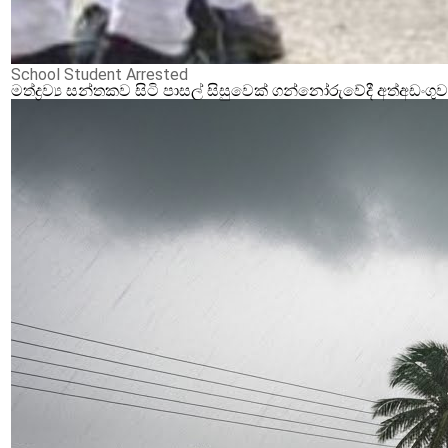
School Student Arrested
මත්ද්‍රව්‍ය සන්තකව සිටි පාසල් සිසුවෙක් ගන්නෝරුවේදී අත්අඩංගු