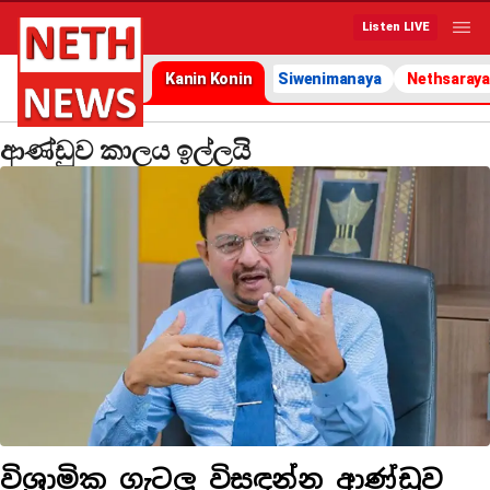
Listen LIVE
Kanin Konin
Siwenimanaya
Nethsaraya
ආණ්ඩුව කාලය ඉල්ලයි
විශ්‍රාමික ගැටලු විසඳන්න ආණ්ඩුව