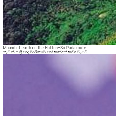
Mound of earth on the Hatton–Sri Pada route
හැටන් – ශ්‍රී පාද මාර්ගයට පස් කන්දක් කඩා වැටේ