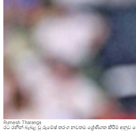
Rumesh Tharanga
රට රනින් බැබළ වූ රුමේෂ් තරංග නවතම ශ්‍රේණිගත කිරීම් අනු