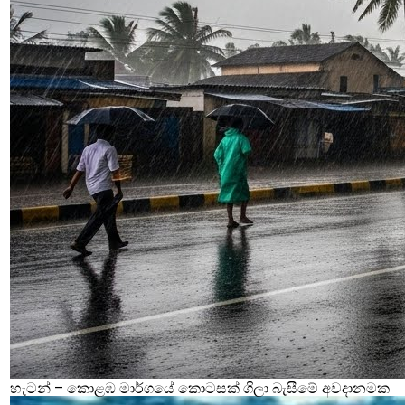
හැටන් – කොළඹ මාර්ගයේ කොටසක් ගිලා බැසීමේ අවදානමක