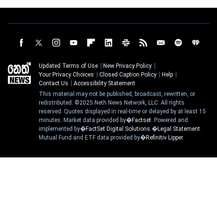
Updated Terms of Use
New Privacy Policy
Your Privacy Choices
Closed Caption Policy
Help
Contact Us
Accessibility Statement
This material may not be published, broadcast, rewritten, or
redistributed. ©2025 Neth News Network, LLC. All rights
reserved. Quotes displayed in real-time or delayed by at least 15
minutes. Market data provided by�
Factset
. Powered and
implemented by�
FactSet Digital Solutions
.�
Legal Statement
.
Mutual Fund and ETF data provided by�
Refinitiv Lipper
.