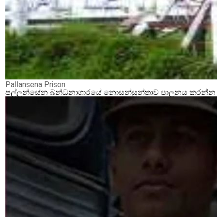
Pallansena Prison
පල්ලන්සේන බන්ධනාගාරයේ නොසන්සුන්තාව පාලනය කරන්න ආර