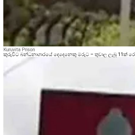
Kuruvita Prison
කුරුවිට බන්ධනාගාරයේ දෙදෙනෙකු මරුට – තුවාල ලැබූ 11ක් 