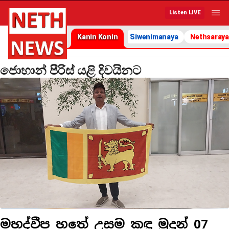
Listen LIVE
Kanin Konin
Siwenimanaya
Nethsaraya
ජොහාන් පීරිස් යළි දිවයිනට
මහද්වීප හතේ උසම කඳු මුදුන් 07