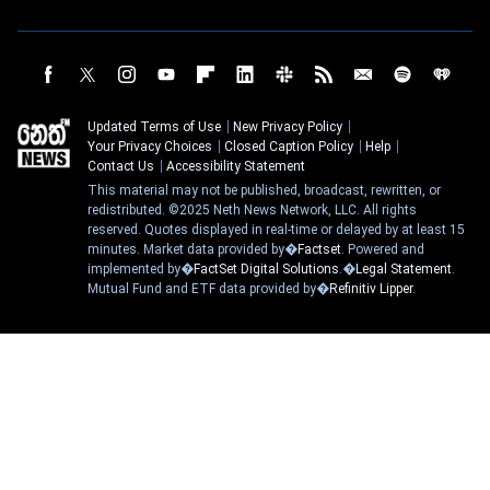
Updated Terms of Use
New Privacy Policy
Your Privacy Choices
Closed Caption Policy
Help
Contact Us
Accessibility Statement
This material may not be published, broadcast, rewritten, or
redistributed. ©2025 Neth News Network, LLC. All rights
reserved. Quotes displayed in real-time or delayed by at least 15
minutes. Market data provided by�
Factset
. Powered and
implemented by�
FactSet Digital Solutions
.�
Legal Statement
.
Mutual Fund and ETF data provided by�
Refinitiv Lipper
.