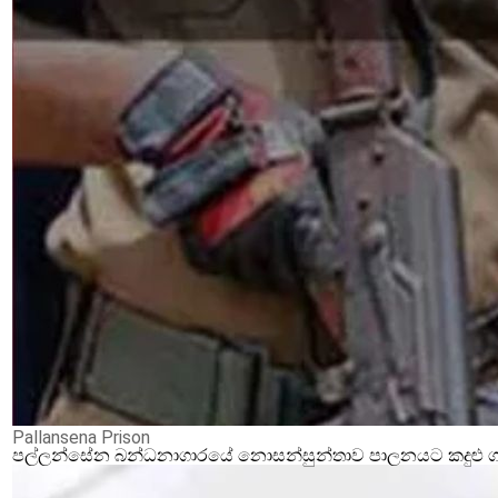
Pallansena Prison
පල්ලන්සේන බන්ධනාගාරයේ නොසන්සුන්තාව පාලනයට කදුළු ගෑස්