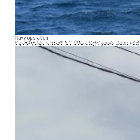
Navy operation
මුදාගත් ඉන්දීය යාත්‍රාවේ සිටි පිරිස ඩෙල්ෆ් දූපතට රැගෙන එයි