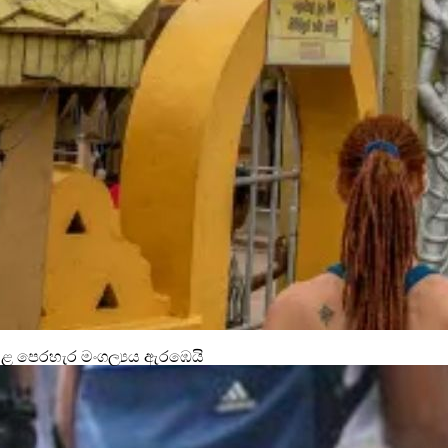
සළ පෙරහැර මංගල්‍යය ඇරඹෙයි