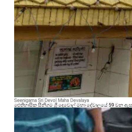
Seenigama Sri Devol Maha Devalaya
ඓතිහාසික සීනිගම ශ්‍රී දෙවොල් මහා දේවාලයේ 59 වන ඇ