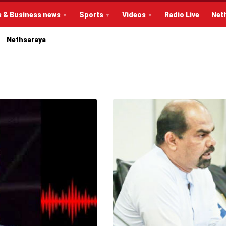
s & Business news
Sports
Videos
Radio Live
Net
Nethsaraya