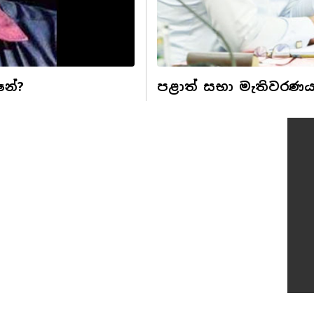
නේ?
පළාත් සභා මැතිවරණය