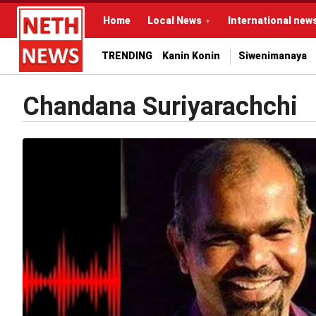
Home
Local News
International new
TRENDING
Kanin Konin
Siwenimanaya
Chandana Suriyarachchi