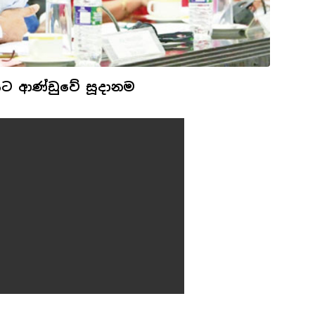
ට ආණ්ඩුවේ සූදානම