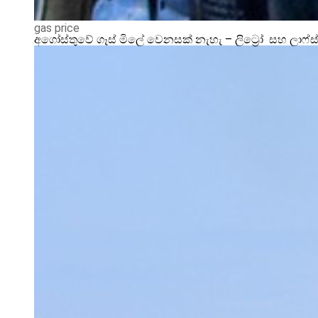
gas price
අගෝස්තුවේ ගෑස් මිලේ වෙනසක් නැහැ – ලිට්‍රෝ සහ ලාෆ්ස්