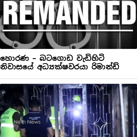
හොරණ – බටගොඩ වැඩිහිටි
නිවාසයේ අධ්‍යක්ෂවරයා රිමාන්ඩ්