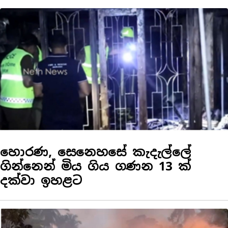
හොරණ, සෙනෙහසේ කැදැල්ලේ
ගින්නෙන් මිය ගිය ගණන 13 ක්
දක්වා ඉහළට