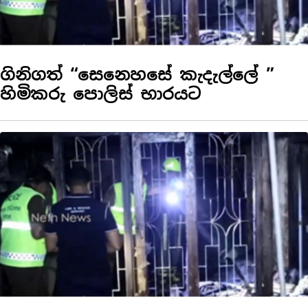
ගිනිගත් “සෙනෙහසේ කැදැල්ලේ ”
හිමිකරු පොලිස් භාරයට