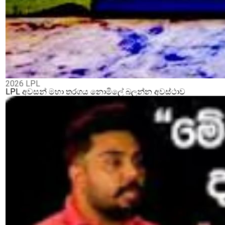
2026 LPL
LPL අවසන් මහා තරගය නොමිලේ බලන්න අවස්ථාව