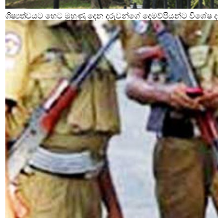
ශිෂ්‍යත්වයට හෙට මුහුණු දෙන දරුවන්ගේ දෙමව්පියන්ට විශේෂ දැ