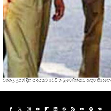
වත්තල උපන් දින සාදයකට වෙඩි තැබූ වෙඩික්කරු ඇතුළු තිදෙනෙ