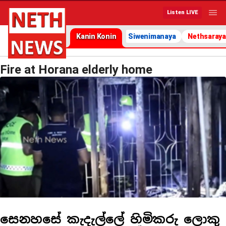
Listen LIVE
Kanin Konin
Siwenimanaya
Nethsaraya
Fire at Horana elderly home
සෙනහසේ කැදැල්ලේ හිමිකරු ලොකු