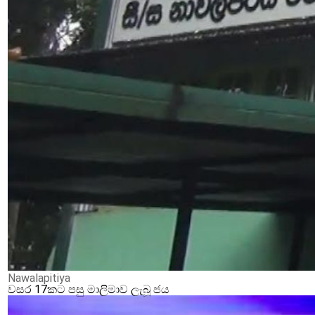
Nawalapitiya
වසර 17කට පසු මාලිමාව ලැබූ ජය