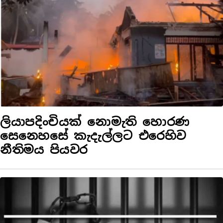
ලියාපදිංචියක් නොමැති හොරණ
සෙනෙහසේ කැදැල්ලට එරෙහිව
නීතිමය පියවර