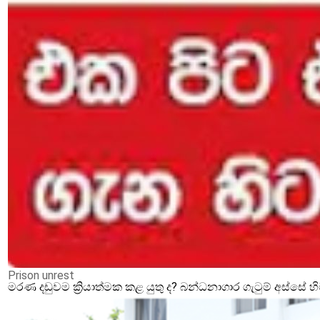
Prison unrest
මරණ දඩුවම ක්‍රියාත්මක කළ යුතු ද? බන්ධනාගාර ගැටුම් අස්සේ 