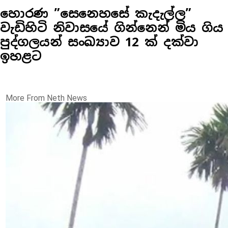
හොරණ ”සෙනෙහසේ කැදැල්ල”
වැඩිහිටි නිවාසයේ ගින්නෙන් මිය ගිය
පුද්ගලයන් සංඛ්‍යාව 12 ක් දක්වා
ඉහළට
More From Neth News