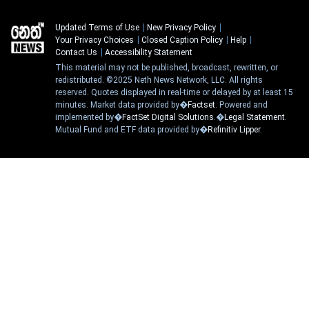
Updated Terms of Use
New Privacy Policy
Your Privacy Choices
Closed Caption Policy
Help
Contact Us
Accessibility Statement
This material may not be published, broadcast, rewritten, or
redistributed. ©2025 Neth News Network, LLC. All rights
reserved. Quotes displayed in real-time or delayed by at least 15
minutes. Market data provided by�
Factset
. Powered and
implemented by�
FactSet Digital Solutions
.�
Legal Statement
.
Mutual Fund and ETF data provided by�
Refinitiv Lipper
.