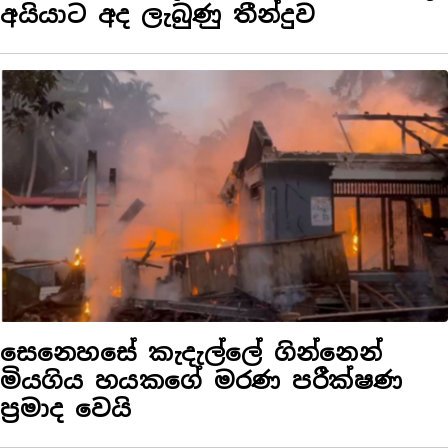
අයියාට අද ලැබුණු තීන්දුව
සෙනෙහසේ කැදැල්ලේ ගින්නෙන්
මියගිය හයකගේ මරණ පරීක්ෂණ
ප්‍රමාද වෙයි