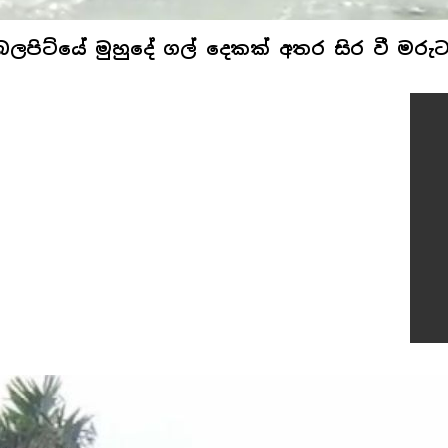
ම්බලපිට්යේ මුහුදේ ගල් දෙකක් අතර සිර වී මරු