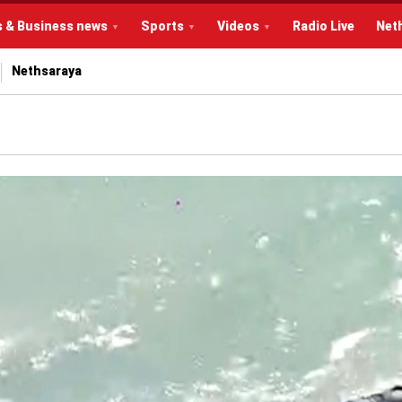
s & Business news
Sports
Videos
Radio Live
Net
Nethsaraya