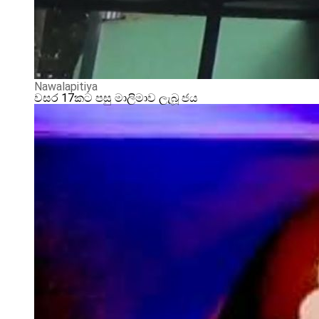
Nawalapitiya
වසර 17කට පසු මාලිමාව ලැබූ ජය