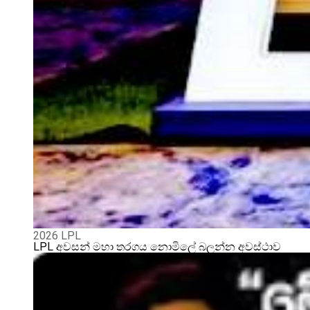
2026 LPL
LPL අවසන් මහා තරගය නොමිලේ බලන්න අවස්ථාව