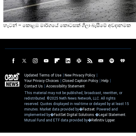
හැටන් – කොළඹ මාර්ගයේ කොටසක් ගිලා බැසීමේ අවදානමක
Updated Terms of Use
New Privacy Policy
Your Privacy Choices
Closed Caption Policy
Help
Contact Us
Accessibility Statement
This material may not be published, broadcast, rewritten, or
redistributed. ©2025 Neth News Network, LLC. All rights
reserved. Quotes displayed in real-time or delayed by at least 15
minutes. Market data provided by�
Factset
. Powered and
implemented by�
FactSet Digital Solutions
.�
Legal Statement
.
Mutual Fund and ETF data provided by�
Refinitiv Lipper
.