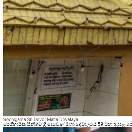
Seenigama Sri Devol Maha Devalaya
ඓතිහාසික සීනිගම ශ්‍රී දෙවොල් මහා දේවාලයේ 59 වන ඇසළ ප