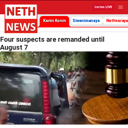
Listen LIVE
Kanin Konin
Siwenimanaya
Nethsaraya
Four suspects are remanded until
August 7