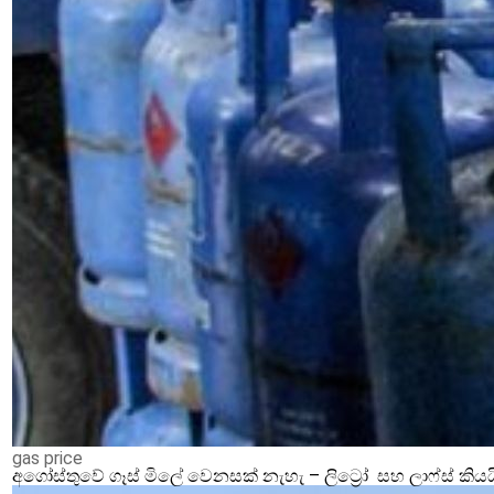
gas price
අගෝස්තුවේ ගෑස් මිලේ වෙනසක් නැහැ – ලිට්‍රෝ සහ ලාෆ්ස් කියය