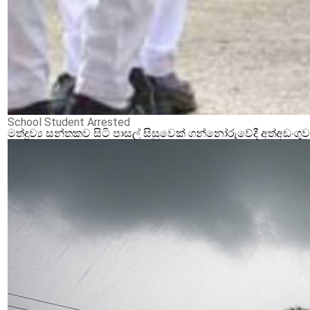
School Student Arrested
මත්ද්‍රව්‍ය සන්තකව සිටි පාසල් සිසුවෙක් ගන්නෝරුවේදී අත්අඩංගු