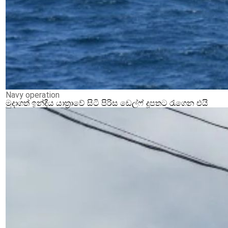
Navy operation
මුදාගත් ඉන්දීය යාත්‍රාවේ සිටි පිරිස ඩෙල්ෆ් දූපතට රැගෙන එයි