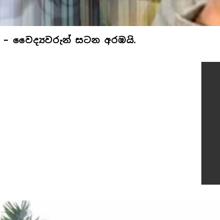
ි – වෛද්‍යවරුන් සටන අරඹයි.