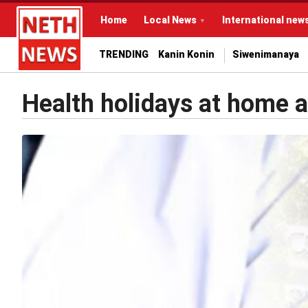
Home
Local News
International new
TRENDING
Kanin Konin
Siwenimanaya
Health holidays at home a