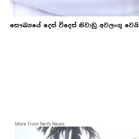
සෞඛ්‍යයේ දෙස් විදෙස් නිවාඩු අවලංගු වෙය
More From Neth News