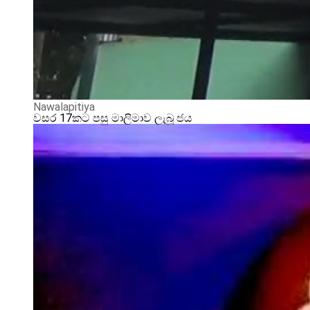
Nawalapitiya
වසර 17කට පසු මාලිමාව ලැබූ ජය