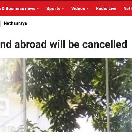
s & Business news
Sports
Videos
Radio Live
Net
Nethsaraya
nd abroad will be cancelled