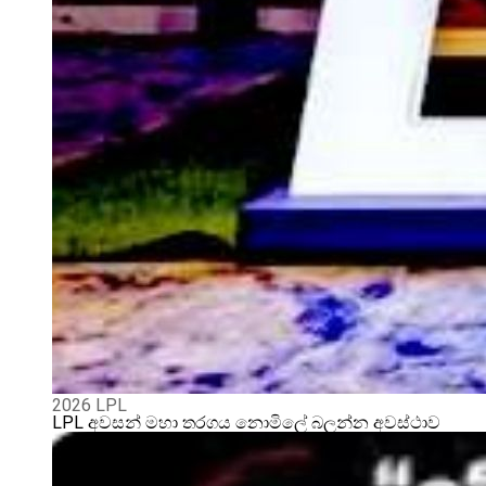
2026 LPL
LPL අවසන් මහා තරගය නොමිලේ බලන්න අවස්ථාව