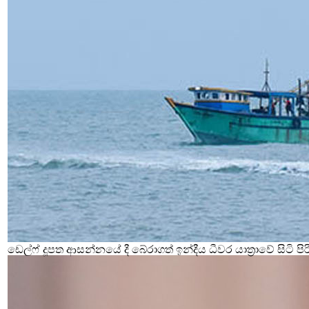
ඩෙල්ෆ් දූපත ආසන්නයේ දී බේරාගත් ඉන්දීය ධීවර යාත්‍රාවේ සිටි