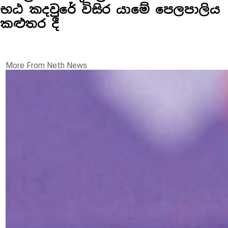
භඨ කදවුරේ විසිර යාමේ පෙලපාලිය
කළුතර දී
More From Neth News