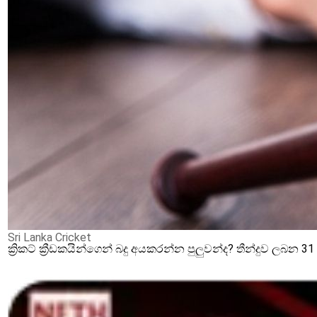
Sri Lanka Cricket
ක්‍රිකට් ක්‍රීඩකයින්ගෙන් බදු අයකරන්න පුලුවන්ද? තීන්දුව ලබන 3