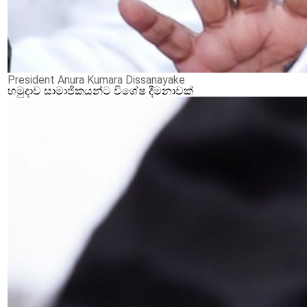
President Anura Kumara Dissanayake
හමුදාව සාමාජිකයන්ට විශේෂ දීමනාවක්