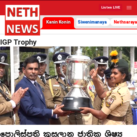
Listen LIVE
Kanin Konin
Siwenimanaya
Nethsaraya
IGP Trophy
පොලිස්පති කුසලාන ජාතික ශිෂ්‍ය