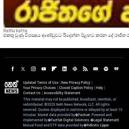
Rathu katta
එකතු වුණු විපක්‍ෂය ආණ්ඩුවට රිදෙන්න ඊළඟට කරන දේ රාජිත ර
Updated Terms of Use
New Privacy Policy
Your Privacy Choices
Closed Caption Policy
Help
Contact Us
Accessibility Statement
This material may not be published, broadcast, rewritten, or
redistributed. ©2025 Neth News Network, LLC. All rights
reserved. Quotes displayed in real-time or delayed by at least 15
minutes. Market data provided by�
Factset
. Powered and
implemented by�
FactSet Digital Solutions
.�
Legal Statement
.
Mutual Fund and ETF data provided by�
Refinitiv Lipper
.