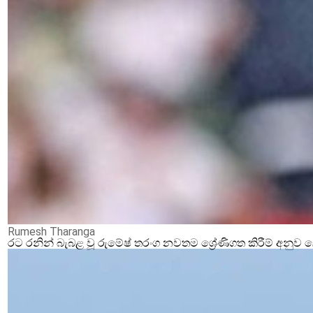
Rumesh Tharanga
රට රනින් බැබළ වූ රුමේෂ් තරංග නවතම ශ්‍රේණිගත කිරීම් අනු