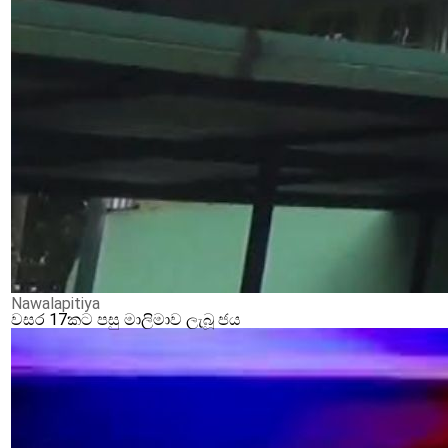
Nawalapitiya
වසර 17කට පසු මාලිමාව ලැබූ ජය