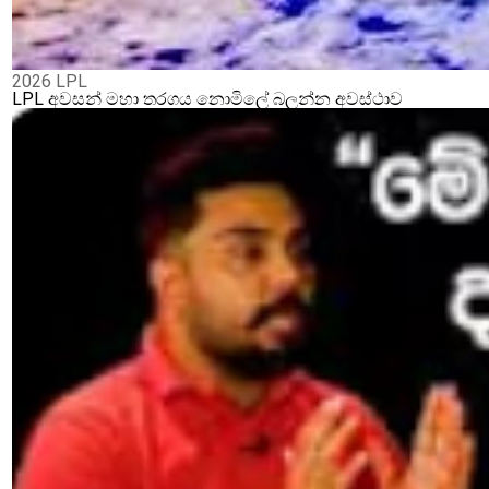
2026 LPL
LPL අවසන් මහා තරගය නොමිලේ බලන්න අවස්ථාව