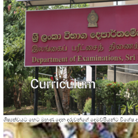
ශිෂ්‍යත්වයට හෙට මුහුණු දෙන දරුවන්ගේ දෙමව්පියන්ට විශේෂ දැ