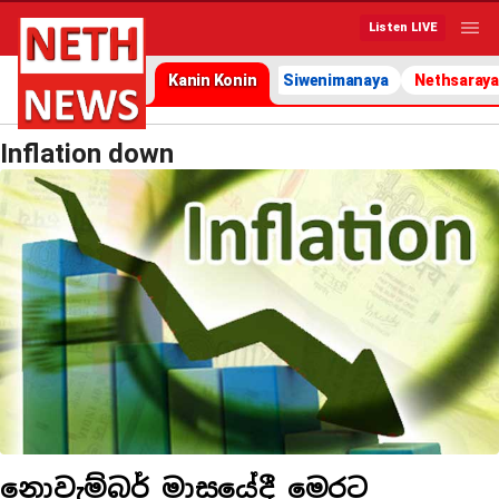
Listen LIVE
Kanin Konin
Siwenimanaya
Nethsaraya
Inflation down
නොවැම්බර් මාසයේදී මෙරට