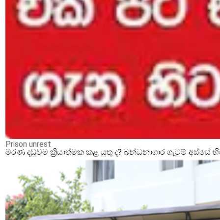
Prison unrest
මරණ දඩුවම ක්‍රියාත්මක කළ යුතු ද? බන්ධනාගාර ගැටුම් අස්සේ 