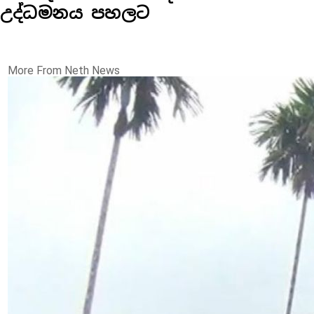
උද්ධමනය පහලට
More From Neth News