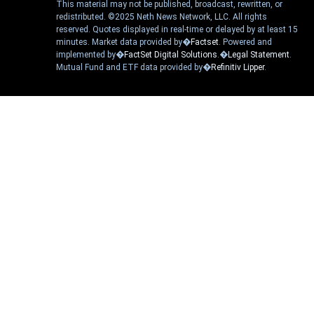
This material may not be published, broadcast, rewritten, or
redistributed. ©2025 Neth News Network, LLC. All rights
reserved. Quotes displayed in real-time or delayed by at least 15
minutes. Market data provided by�
Factset
. Powered and
implemented by�
FactSet Digital Solutions
.�
Legal Statement
.
Mutual Fund and ETF data provided by�
Refinitiv Lipper
.