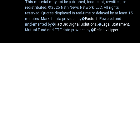
This material may not be published, broadcast, rewritten, or
redistributed. ©2025 Neth News Network, LLC. All rights
reserved. Quotes displayed in real-time or delayed by at least 15
minutes. Market data provided by�
Factset
. Powered and
implemented by�
FactSet Digital Solutions
.�
Legal Statement
.
Mutual Fund and ETF data provided by�
Refinitiv Lipper
.