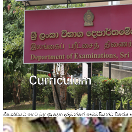
ශිෂ්‍යත්වයට හෙට මුහුණු දෙන දරුවන්ගේ දෙමව්පියන්ට විශේෂ දැ