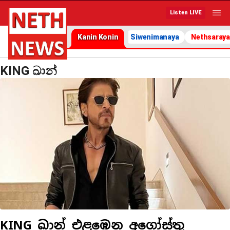
Listen LIVE
Kanin Konin
Siwenimanaya
Nethsaraya
KING ඛාන්
KING ඛාන් එළඹෙන අගෝස්තු