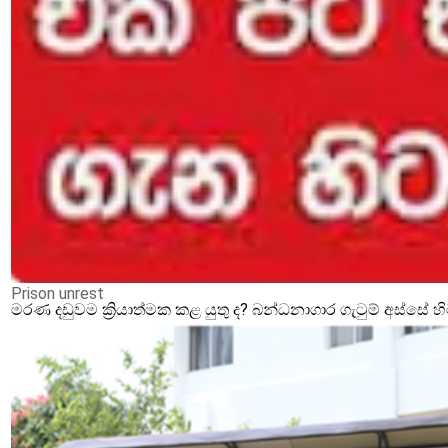
Prison unrest
මරණ දඩුවම ක්‍රියාත්මක කළ යුතු ද? බන්ධනාගාර ගැටුම් අස්සේ 