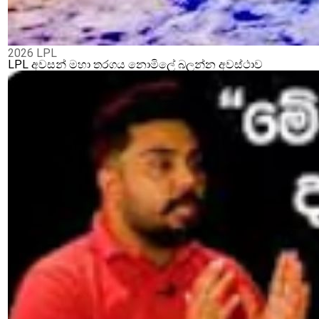
2026 LPL
LPL අවසන් මහා තරගය නොමිලේ බලන්න අවස්ථාව