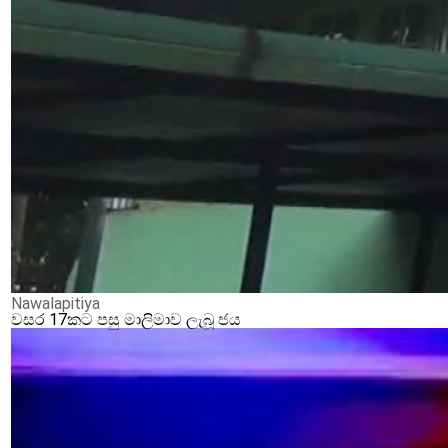
Nawalapitiya
වසර 17කට පසු මාලිමාව ලැබූ ජය