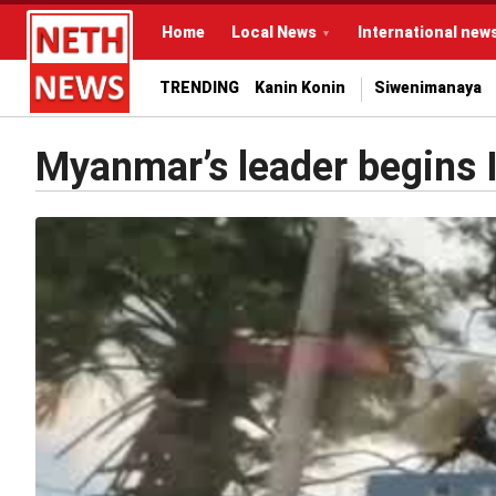
Home
Local News
International new
TRENDING
Kanin Konin
Siwenimanaya
Myanmar’s leader begins I