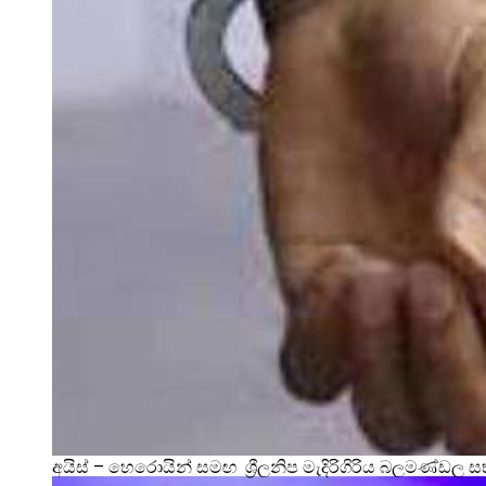
අයිස් – හෙරොයින් සමඟ ශ්‍රීලනිප මැදිරිගිරිය බලමණ්ඩල ස