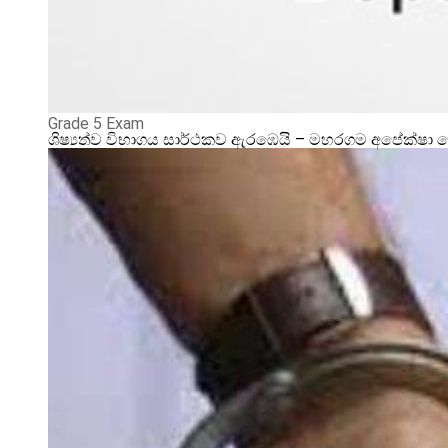
Grade 5 Exam
ශිෂ්‍යත්ව විභාගය සාර්ථකව ඇරඹෙයි – මහරගම අපේක්ෂා 