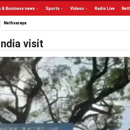
s & Business news
Sports
Videos
Radio Live
Net
Nethsaraya
ndia visit