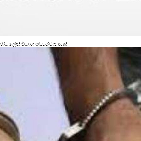
රෝහලේත් විභාග මධ්‍යස්ථානයක්