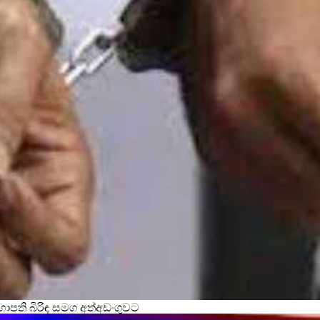
භාපති බිරිඳ සමග අත්අඩංගුවට