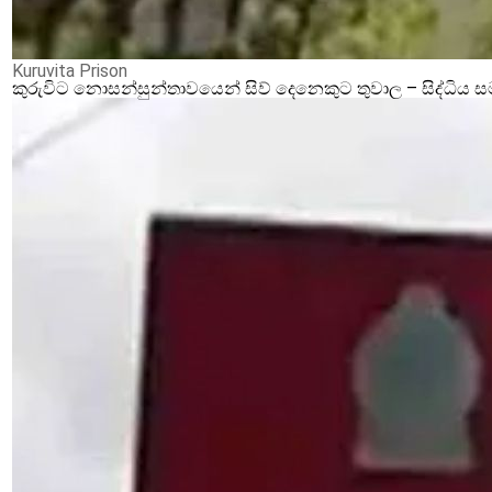
Kuruvita Prison
කුරුවිට නොසන්සුන්තාවයෙන් සිව් දෙනෙකුට තුවාල – සිද්ධිය 