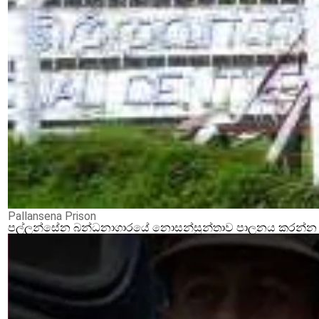
Pallansena Prison
පල්ලන්සේන බන්ධනාගාරයේ නොසන්සුන්තාව පාලනය කරන්න ආර