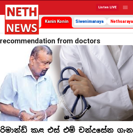
Listen LIVE
Kanin Konin
Siwenimanaya
Nethsaraya
recommendation from doctors
රිමාන්ඩ් කළ එස් එම් චන්ද්‍රසේන ගැන