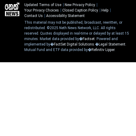
Updated Terms of Use
New Privacy Policy
Your Privacy Choices
Closed Caption Policy
Help
Contact Us
Accessibility Statement
This material may not be published, broadcast, rewritten, or
redistributed. ©2025 Neth News Network, LLC. All rights
reserved. Quotes displayed in real-time or delayed by at least 15
minutes. Market data provided by�
Factset
. Powered and
implemented by�
FactSet Digital Solutions
.�
Legal Statement
.
Mutual Fund and ETF data provided by�
Refinitiv Lipper
.