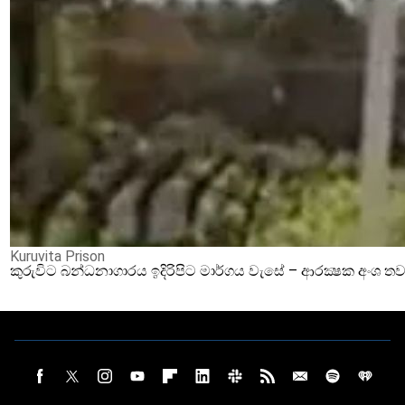
Kuruvita Prison
කුරුවිට බන්ධනාගාරය ඉදිරිපිට මාර්ගය වැසේ – ආරක්‍ෂක අංශ තව