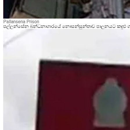
Pallansena Prison
පල්ලන්සේන බන්ධනාගාරයේ නොසන්සුන්තාව පාලනයට කදුළු ගෑස්