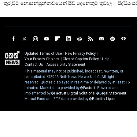
කුරුවිට නොසන්සුන්තාවයෙන් සිව් දෙනෙකුට තුවාල – සිද්ධිය 
Updated Terms of Use
New Privacy Policy
Your Privacy Choices
Closed Caption Policy
Help
Contact Us
Accessibility Statement
This material may not be published, broadcast, rewritten, or
redistributed. ©2025 Neth News Network, LLC. All rights
reserved. Quotes displayed in real-time or delayed by at least 15
minutes. Market data provided by�
Factset
. Powered and
implemented by�
FactSet Digital Solutions
.�
Legal Statement
.
Mutual Fund and ETF data provided by�
Refinitiv Lipper
.