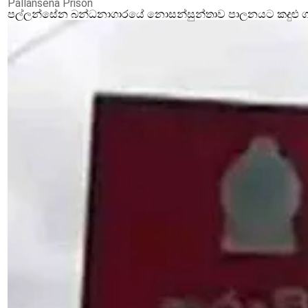
Pallansena Prison
පල්ලන්සේන බන්ධනාගාරයේ නොසන්සුන්තාව පාලනයට කදුළු ගෑස්