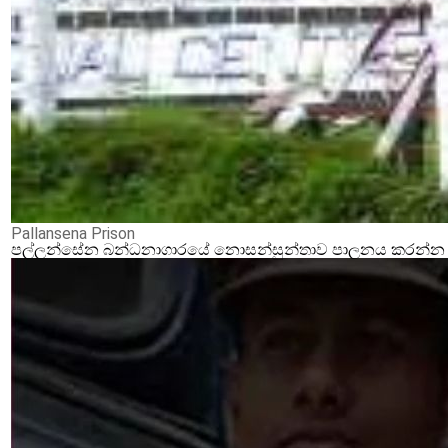
Pallansena Prison
පල්ලන්සේන බන්ධනාගාරයේ නොසන්සුන්තාව පාලනය කරන්න ආර