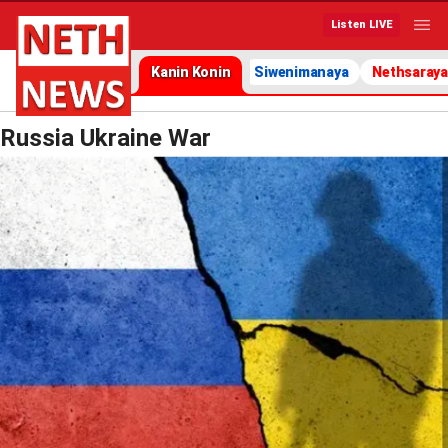
Listen LIVE
Kanin Konin
Siwenimanaya
Nethsaraya
Russia Ukraine War