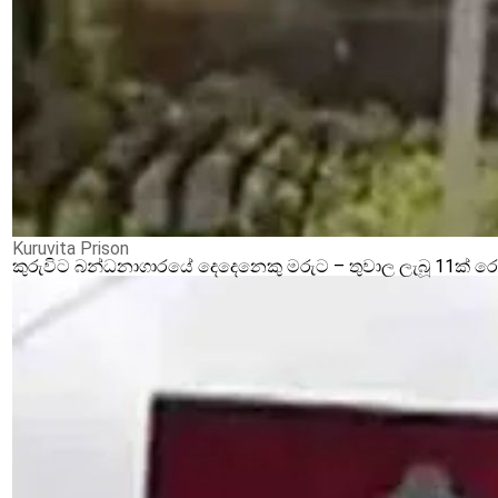
Kuruvita Prison
කුරුවිට බන්ධනාගාරයේ දෙදෙනෙකු මරුට – තුවාල ලැබූ 11ක් 