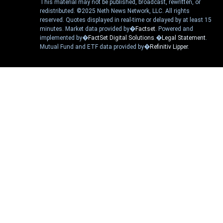
This material may not be published, broadcast, rewritten, or
redistributed. ©2025 Neth News Network, LLC. All rights
reserved. Quotes displayed in real-time or delayed by at least 15
minutes. Market data provided by�
Factset
. Powered and
implemented by�
FactSet Digital Solutions
.�
Legal Statement
.
Mutual Fund and ETF data provided by�
Refinitiv Lipper
.