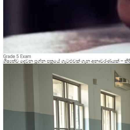
Grade 5 Exam
ශිෂ්‍යත්ව දෙවන ප්‍රශ්න පත්‍රයේ ගැටළුවක් ගැන අනාවරණයක් –