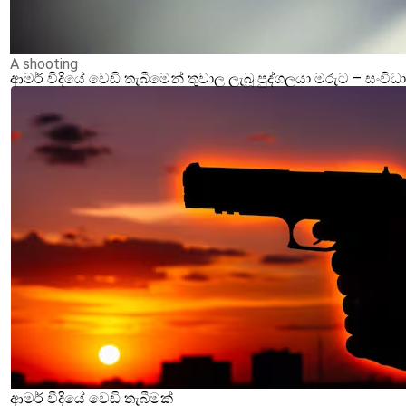
A shooting
ආමර් වීදියේ වෙඩි තැබීමෙන් තුවාල ලැබූ පුද්ගලයා මරුට – ස
ආමර් වීදියේ වෙඩි තැබීමක්