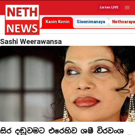
Listen LIVE
Kanin Konin
Siwenimanaya
Nethsaraya
Sashi Weerawansa
සිර දඬුවමට එරෙහිව ශෂී විරවංශ