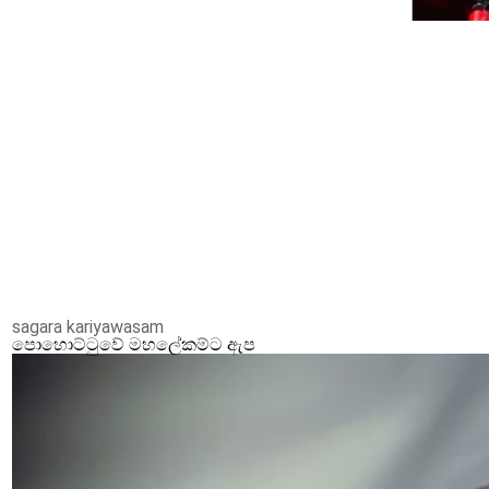
sagara kariyawasam
පොහොට්ටුවේ මහලේකම්ට ඇප