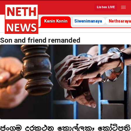
Listen LIVE
Kanin Konin
Siwenimanaya
Nethsaraya
Son and friend remanded
ජංගම දුරකථන කොල්ලකෑ කෝටිපති