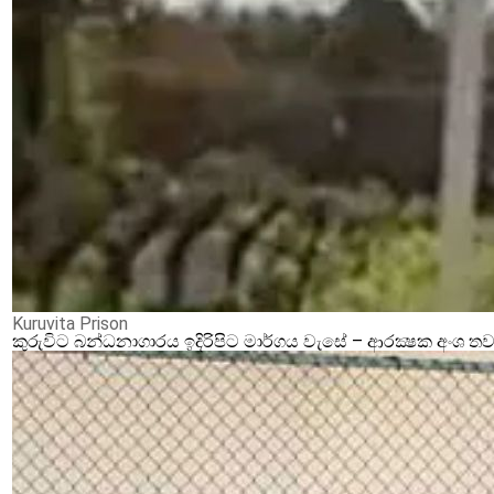
Kuruvita Prison
කුරුවිට බන්ධනාගාරය ඉදිරිපිට මාර්ගය වැසේ – ආරක්‍ෂක අංශ තව