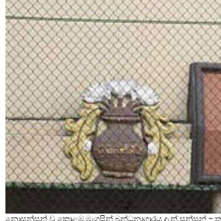
නොසන්සුන් වූ කොළඹ මැගසින් බන්ධනාගාරය දැන් සන්සුන් – තව