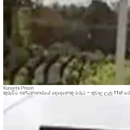
Kuruvita Prison
කුරුවිට බන්ධනාගාරයේ දෙදෙනෙකු මරුට – තුවාල ලැබූ 11ක් 