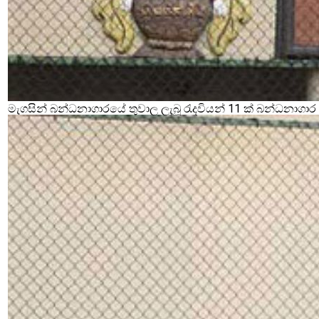
මැගසින් බන්ධනාගාරයේ තුවාල ලැබූ රැදවියන් 11 ක් බන්ධනාගා