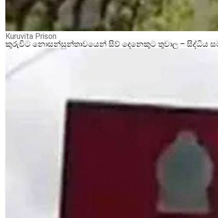
Kuruvita Prison
කුරුවිට නොසන්සුන්තාවයෙන් සිව් දෙනෙකුට තුවාල – සිද්ධිය 