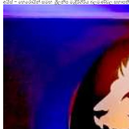
අයිස් – හෙරොයින් සමඟ ශ්‍රීලනිප මැදිරිගිරිය බලමණ්ඩල සභාපති