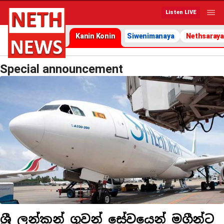
Listen LIVE
Kanin Konin
Siwenimanaya
Nethsaraya
Special announcement
ශ්‍රී ලන්කන් ගුවන් සේවයෙන් මගීන්ට