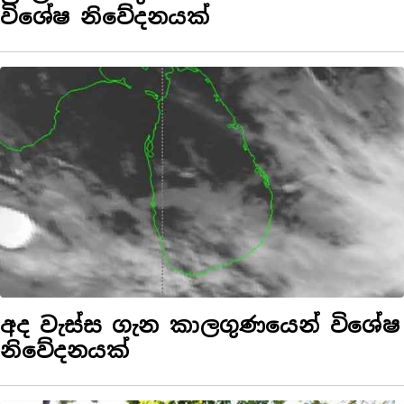
විශේෂ නිවේදනයක්
අද වැස්ස ගැන කාලගුණයෙන් විශේෂ
නිවේදනයක්