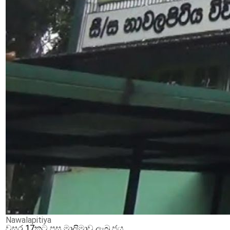
Nawalapitiya
වසර 17කට පසු මාලිමාව ලැබූ ජය