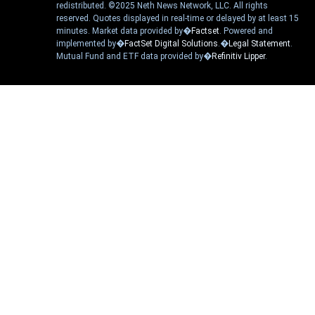
redistributed. ©2025 Neth News Network, LLC. All rights
reserved. Quotes displayed in real-time or delayed by at least 15
minutes. Market data provided by�
Factset
. Powered and
implemented by�
FactSet Digital Solutions
.�
Legal Statement
.
Mutual Fund and ETF data provided by�
Refinitiv Lipper
.