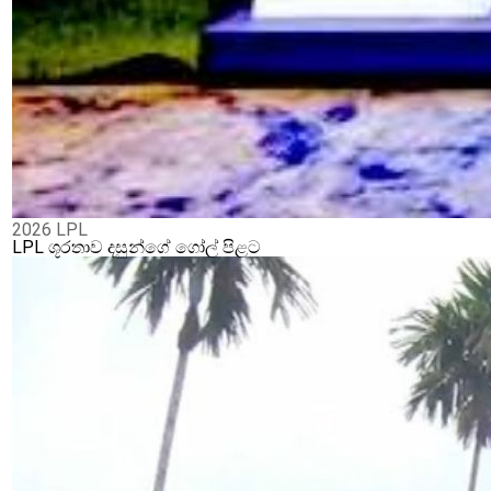
2026 LPL
LPL ශූරතාව දසුන්ගේ ගෝල් පිළට