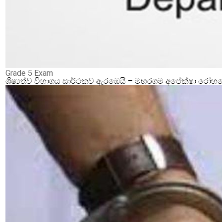
Grade 5 Exam
ශිෂ්‍යත්ව විභාගය සාර්ථකව ඇරඹෙයි – මහරගම අපේක්ෂා රෝහලේ