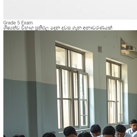
Grade 5 Exam
ශිෂ්‍යත්ව විභාග ප්‍රතිඵල දෙන දවස ගැන අනාවරණයක්