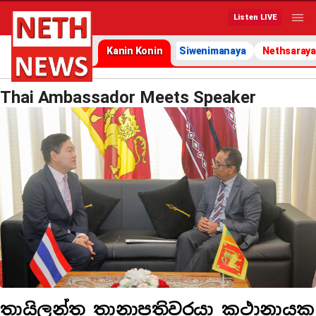
Listen LIVE
Kanin Konin
Siwenimanaya
Nethsaraya
Thai Ambassador Meets Speaker
තායිලන්ත තානාපතිවරයා කථානායක