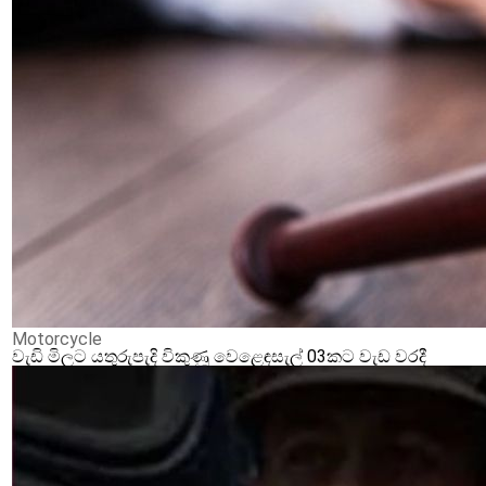
Motorcycle
වැඩි මිලට යතුරුපැදි විකුණූ වෙළෙඳසැල් 03කට වැඩ වරදී