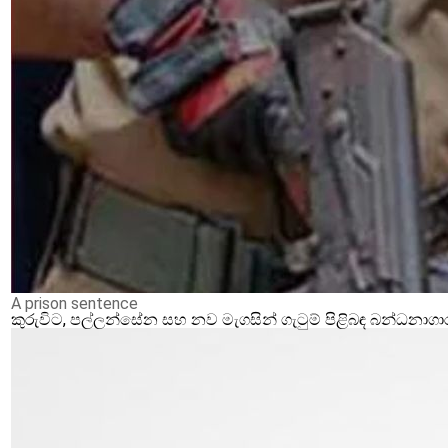
A prison sentence
කුරුවිට, පල්ලන්සේන සහ නව මැගසින් ගැටුම් පිළිබඳ බන්ධනාගා