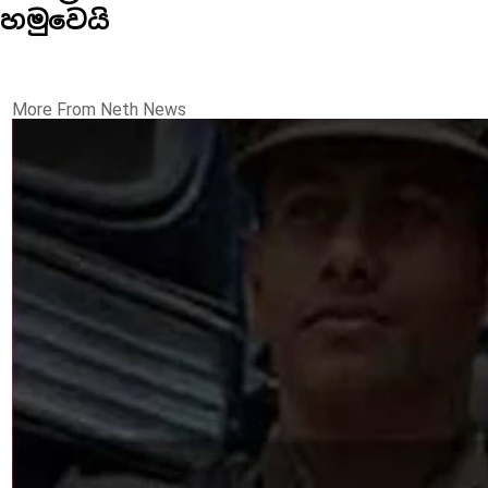
හමුවෙයි
More From Neth News