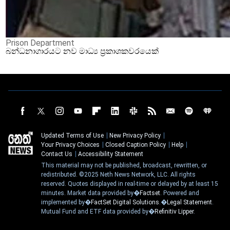
Prison Department
බන්ධනාගාරයට නව මාධ්‍ය ප්‍රකාශකවරයෙක්
Updated Terms of Use
New Privacy Policy
Your Privacy Choices
Closed Caption Policy
Help
Contact Us
Accessibility Statement
This material may not be published, broadcast, rewritten, or
redistributed. ©2025 Neth News Network, LLC. All rights
reserved. Quotes displayed in real-time or delayed by at least 15
minutes. Market data provided by�
Factset
. Powered and
implemented by�
FactSet Digital Solutions
.�
Legal Statement
.
Mutual Fund and ETF data provided by�
Refinitiv Lipper
.