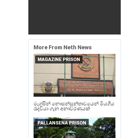
More From Neth News
MAGAZINE PRISON
මැගසින් නොසන්සුන්තාවයෙන් මියගිය
රැදවියා ගැන අනාවරණයක්
PALLANSENA PRISON