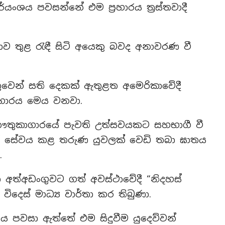
යංශය පවසන්නේ එම ප්‍රහාරය ත්‍රස්තවාදී
ව තුළ රැඳී සිටි අයෙකු බවද අනාවරණ වී
ේතුවෙන් සති දෙකක් ඇතුළත අමෙරිකාවේදී
්‍රහාරය මෙය වනවා.
කෞතුකාගාරයේ පැවති උත්සවයකට සහභාගී වී
ාලයේ සේවය කළ තරුණ යුවලක් වෙඩි තබා ඝාතය
.
ා අත්අඩංගුවට ගත් අවස්ථාවේදී “නිදහස්
ිදෙස් මාධ්‍ය වාර්තා කර තිබුණා.
ංශය පවසා ඇත්තේ එම සිදුවීම යුදෙව්වන්