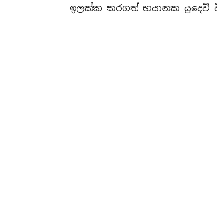
ඉලක්ක කරගත් භයානක යුදෙව් විරෝ