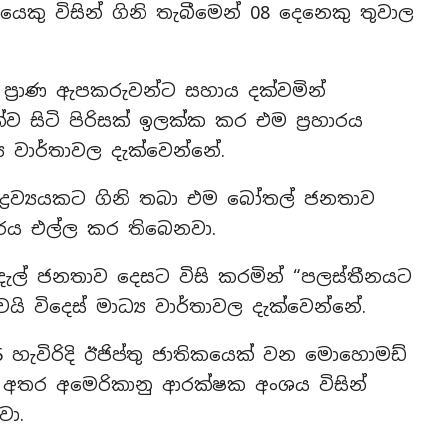
යෙකු විසින් ගිනි තැබීමෙන් 08 දෙනෙකු තුවාල
ල ප්‍රාණ ඇපකරුවන්ට සහාය දක්වමින්
ව සිටි පිරිසක් ඉලක්ක කර එම ප්‍රහාරය
ය වාර්තාවල දැක්වෙන්නේ.
 ද්‍රව්‍යයකට ගිනි තබා එම බෝතල් ජනතාව
හාරය එල්ල කර තිබෙනවා.
නිදැල් ජනතාව දෙසට විසි කරමින් “පලස්තීනයට
 විදෙස් මාධ්‍ය වාර්තාවල දැක්වෙන්නේ.
 හැවිරිදි ඊජිප්තු ජාතිකයෙක් වන මොහොමඩ්
න අතර අමෙරිකානු ආරක්ෂක අංශය විසින්
වා.