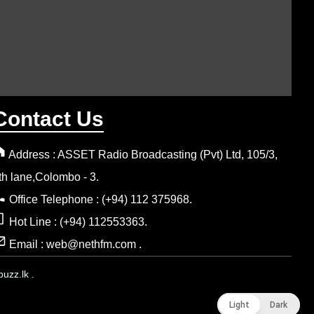
Contact Us
Address : ASSET Radio Broadcasting (Pvt) Ltd, 105/3,
th lane,Colombo - 3.
Office Telephone : (+94) 112 375968.
Hot Line : (+94) 112553363.
Email : web@nethfm.com .
uzz.lk .
Light
Light
Dark
Dark