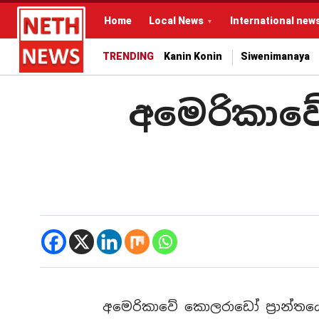
Home
Local News
International new
TRENDING
Kanin Konin
Siwenimanaya
අමෙරිකාවේ
අමෙරිකාවේ කොලරාඩෝ ප්‍රාන්තයේ