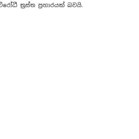
ධී ත්‍රස්ත ප්‍රහාරයක් බවයි.