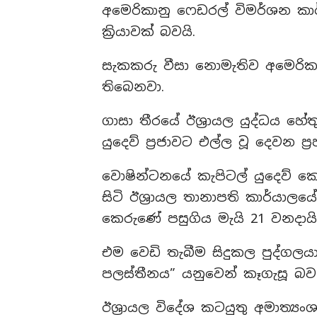
අමෙරිකානු ෆෙඩරල් විමර්ශන කාර්
ක්‍රියාවක් බවයි.
සැකකරු වීසා නොමැතිව අමෙරිකා
තිබෙනවා.
ගාසා තීරයේ ඊශ්‍රායල යුද්ධය හ
යුදෙව් ප්‍රජාවට එල්ල වූ දෙවන ප
වොෂින්ටනයේ කැපිටල් යුදෙව් 
සිටි ඊශ්‍රායල තානාපති කාර්ය
කෙරුණේ පසුගිය මැයි 21 වනදායි
එම වෙඩි තැබීම සිදුකල පුද්ගලය
පලස්තීනය” යනුවෙන් කෑගැසූ බව ව
ඊශ්‍රායල විදේශ කටයුතු අමාත්‍ය