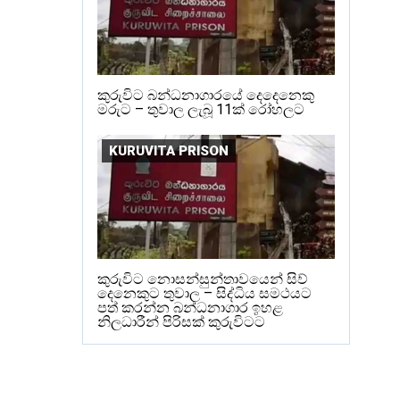
කුරුවිට බන්ධනාගාරයේ දෙදෙනෙකු
මරුට – තුවාල ලැබූ 11ක් රෝහලට
KURUVITA PRISON
කුරුවිට නොසන්සුන්තාවයෙන් සිව්
දෙනෙකුට තුවාල – සිද්ධිය සමථයට
පත් කරන්න බන්ධනාගාර ඉහළ
නිලධාරීන් පිරිසක් කුරුවිටට