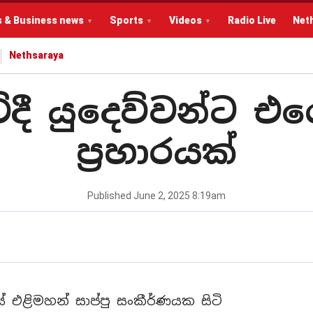
s & Business news
Sports
Videos
Radio Live
Net
Nethsaraya
දී යුදෙව්වන්ට එ
ප්‍රහාරයක්
Published
June 2, 2025 8:19am
 එළිමහන් සාප්පු සංකීර්ණයක සිටි