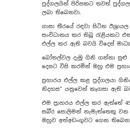
පුද්ගලයින් පිරිසකට තවත් පුද්ගල
ලබා තිබෙනවා.
ගාසා තීරයේ රඳවා සිටින ඊශ්‍රාය
සංවිධානය කර තිබූ රැළියකට එක්
එල්ල කර ඇති බවයි විදෙස් මාධ්‍
බෝතල්වල දැමූ ගිනි ගන්නා සුළු
දෙසට විසි කරමින් ඔහු එම ප්‍ර
ප්‍රහාරය එල්ල කළ පුද්ගලයා ගි
නිදහස” යනුවෙන් කෑගසා ඇති බවයි
එම ප්‍රාහරය එල්ල කර ඇත්තේ 45
සබි්‍ර සොලිමන් නැමැත්තෙකු ව
ඔහුව අත්අඩංගුවට ගෙන තිබෙන