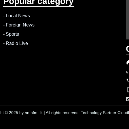
Popular category
-
Local News
-
Foreign News
-
Sports
-
Radio Live
5
ht © 2025 by nethfm .lk | All rights reserved .Technology Partner Cloudb