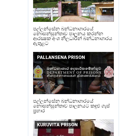
පල්ලන්සේන බන්ධනාගාරයේ
නොසන්සුන්තාව පාලනය කරන්න
ආරක්‍ෂක අංශ නිලධාරීන් බන්ධනාගාරය
ඇතුළට
PALLANSENA PRISON
පල්ලන්සේන බන්ධනාගාරයේ
නොසන්සුන්තාව පාලනයට කදුළු ගෑස්
ප්‍රහාර
KURUVITA PRISON