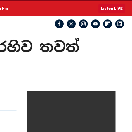
h Fm
Listen LIVE
රෙහිව තවත්