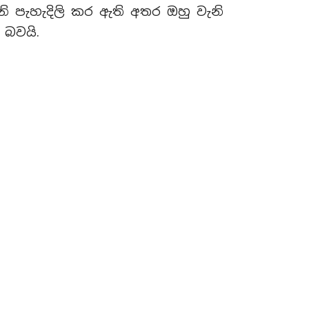
 පැහැදිලි කර ඇති අතර ඔහු වැනි
 බවයි.