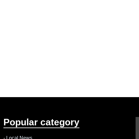
Popular category
-
Local News