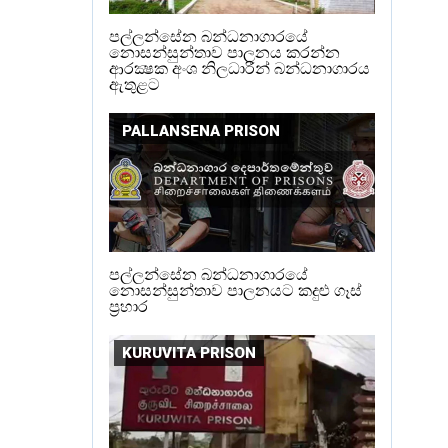
පල්ලන්සේන බන්ධනාගාරයේ
නොසන්සුන්තාව පාලනය කරන්න
ආරක්‍ෂක අංශ නිලධාරීන් බන්ධනාගාරය
ඇතුළට
PALLANSENA PRISON
පල්ලන්සේන බන්ධනාගාරයේ
නොසන්සුන්තාව පාලනයට කදුළු ගෑස්
ප්‍රහාර
KURUVITA PRISON