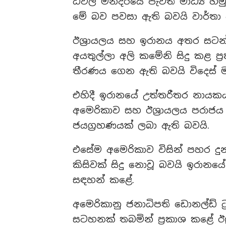
ධවල මන්දිරයේ පැවති මාධ්‍ය හ
මේ බව පවසා ඇති බවයි වාර්තා 
ඊශ්‍රායලය සහ ඉරානය අතර සටන
අයතුල්ලා අලි කමේනි සිදු කළ ප්
තීරණය ගෙන ඇති බවයි විදෙස් ම
එහිදී ඉරානයේ උත්තරීතර නායකය
අමෙරිකාව සහ ඊශ්‍රායලය පරාජය
ජයග්‍රහණයක් ලබා ඇති බවයි.
එසේම අමෙරිකාව විසින් පහර දුන්
කිසිවක් සිදු නොවූ බවයි ඉරාන
සඳහන් කළේ.
අමෙරිකානු ජනාධිපති ඩොනල්ඩ් ට්‍
සටහනක් තබමින් ප්‍රකාශ කළේ ඊ