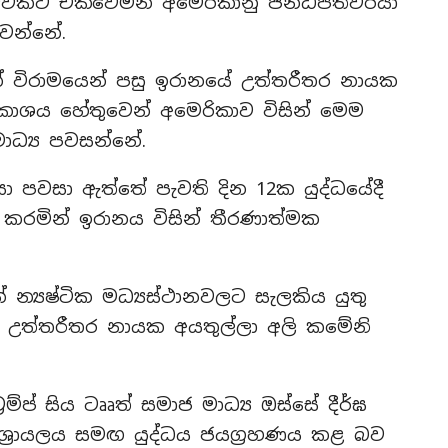
මුවකට එක්වෙමින් අමෙරිකානු ජනධිපතිවරයා
වන්නේ.
් විරාමයෙන් පසු ඉරානයේ උත්තරීතර නායක
‍රකාශය හේතුවෙන් අමෙරිකාව විසින් මෙම
ාධ්‍ය පවසන්නේ.
ා පවසා ඇත්තේ පැවති දින 12ක යුද්ධයේදී
 කරමින් ඉරානය විසින් තීරණාත්මක
 න්‍යෂ්ටික මධ්‍යස්ථානවලට සැලකිය යුතු
යේ උත්තරීතර නායක අයතුල්ලා අලි කමේනි
රම්ප් සිය ටෲත් සමාජ මාධ්‍ය ඔස්සේ දීර්ඝ
ශ්‍රායලය සමඟ යුද්ධය ජයග්‍රහණය කළ බව