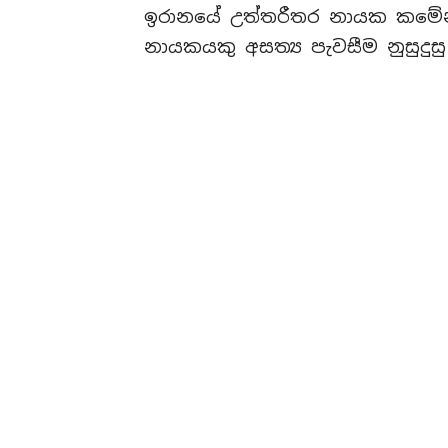
ඉරානයේ උත්තරීතර නායක කමේනි
නායකයකු අසත්‍ය පැවසීම නුසුදුසු