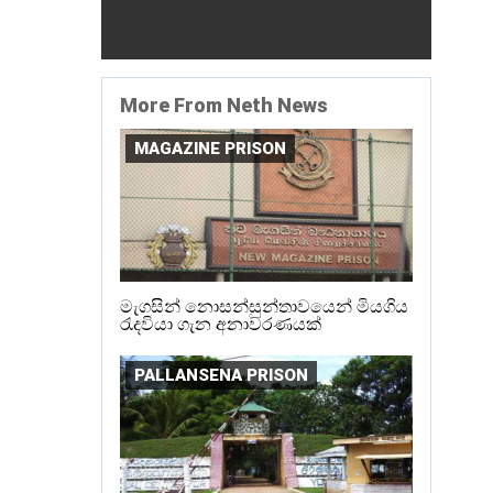
More From Neth News
MAGAZINE PRISON
මැගසින් නොසන්සුන්තාවයෙන් මියගිය
රැදවියා ගැන අනාවරණයක්
PALLANSENA PRISON