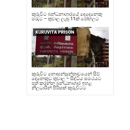
කුරුවිට බන්ධනාගාරයේ දෙදෙනෙකු
මරුට – තුවාල ලැබූ 11ක් රෝහලට
KURUVITA PRISON
කුරුවිට නොසන්සුන්තාවයෙන් සිව්
දෙනෙකුට තුවාල – සිද්ධිය සමථයට
පත් කරන්න බන්ධනාගාර ඉහළ
නිලධාරීන් පිරිසක් කුරුවිටට