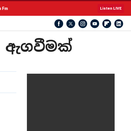
h Fm
Listen LIVE
ු ඇගවීමක්