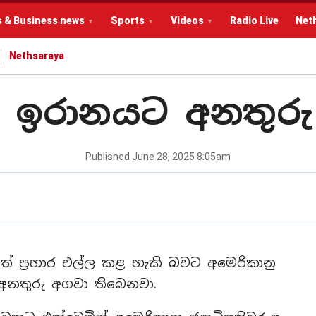
s & Business news
Sports
Videos
Radio Live
Net
Nethsaraya
ගෙන් ඉරානයට අනතුර
Published
June 28, 2025 8:05am
ත් ප්‍රහාර එල්ල කළ හැකි බවට අමෙරිකානු
න් අනතුරු අගවා තිබෙනවා.