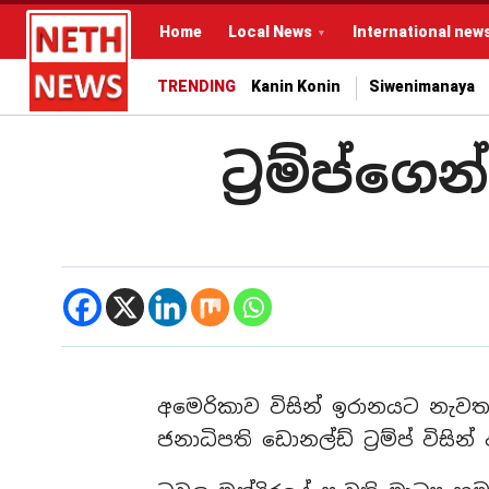
Home
Local News
International new
TRENDING
Kanin Konin
Siwenimanaya
ට්‍රම්ප්
අමෙරිකාව විසින් ඉරානයට නැවත
ජනාධිපති ඩොනල්ඩ් ට්‍රම්ප් විසි