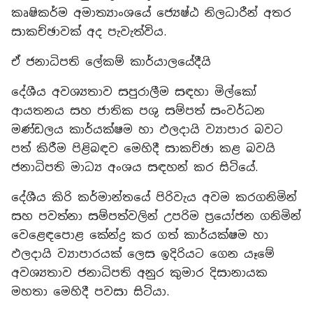
කෘෂිකර්ම අමාත්‍යාංශයේ ජ්‍යෙෂ්ඨ නිලධාරීන් අතර
සාකච්ඡාවක් අද පැවැත්විය.
ඒ ජනාධිපති ලේකම් කාර්යාලයේදීයි
දේශීය අවශ්‍යතාව සපුරාලීම සඳහා මිල්කෝ
ආයතනය සහ ජාතික පශු සම්පත් සංවර්ධන
මණ්ඩලය කාර්යක්ෂම හා ඵලදායි ව්‍යාපාර බවට
පත් කිරීම පිළිබඳව මෙහිදී සාකච්ඡා කළ බවයි
ජනාධිපති මාධ්‍ය අංශය සඳහන් කර සිටියේ.
දේශීය කිරි කර්මාන්තයේ පිරිවැය අවම කරගනිමින්
සහ පවත්නා සම්පත්වලින් උපරිම ප්‍රයෝජන ගනිමින්
වෙළෙඳපොළ කේන්ද්‍ර කර ගත් කාර්යක්ෂම හා
ඵලදායි ව්‍යාපාරයක් ලෙස ඉදිරියට ගෙන යෑමේ
අවශ්‍යතාව ජනාධිපති අනුර කුමාර දිසානායක
මහතා මෙහිදී පවසා සිටියා.