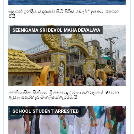
මුදාගත් ඉන්දීය යාත්‍රාවේ සිටි පිරිස ඩෙල්ෆ් දූපතට රැගෙන
එයි
SEENIGAMA SRI DEVOL MAHA DEVALAYA
ඓතිහාසික සීනිගම ශ්‍රී දෙවොල් මහා දේවාලයේ 59 වන
ඇසළ පෙරහැර මංගල්‍යය ඇරඹෙයි
SCHOOL STUDENT ARRESTED