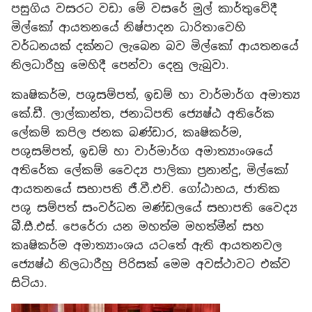
පසුගිය වසරට වඩා මේ වසරේ මුල් කාර්තුවේදී
මිල්කෝ ආයතනයේ නිෂ්පාදන ධාරිතාවෙහි
වර්ධනයක් දක්නට ලැබෙන බව මිල්කෝ ආයතනයේ
නිලධාරීහු මෙහිදී පෙන්වා දෙනු ලැබුවා.
කෘෂිකර්ම, පශුසම්පත්, ඉඩම් හා වාර්මාර්ග අමාත්‍ය
කේ.ඩී. ලාල්කාන්ත, ජනාධිපති ජ්‍යෙෂ්ඨ අතිරේක
ලේකම් කපිල ජනක බණ්ඩාර, කෘෂිකර්ම,
පශුසම්පත්, ඉඩම් හා වාර්මාර්ග අමාත්‍යාංශයේ
අතිරේක ලේකම් වෛද්‍ය පාලිකා ප්‍රනාන්දු, මිල්කෝ
ආයතනයේ සභාපති ජී.වී.එච්. ගෝඨාභය, ජාතික
පශු සම්පත් සංවර්ධන මණ්ඩලයේ සභාපති වෛද්‍ය
බී.සී.එස්. පෙරේරා යන මහත්ම මහත්මීන් සහ
කෘෂිකර්ම අමාත්‍යාංශය යටතේ ඇති ආයතනවල
ජ්‍යෙෂ්ඨ නිලධාරීහු පිරිසක් මෙම අවස්ථාවට එක්ව
සිටියා.