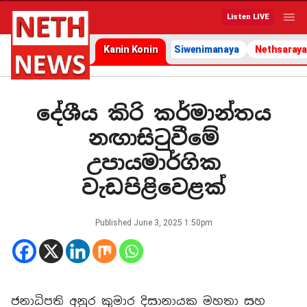
Listen LIVE
Kanin Konin
Siwenimanaya
Nethsaraya
දේශීය කිරි කර්මාන්තය
නඟාසිටුවීමේ
උපායමාර්ගික
වැඩපිළිවෙළක්
Published
June 3, 2025 1:50pm
ජනාධිපති අනුර කුමාර දිසානායක මහතා සහ