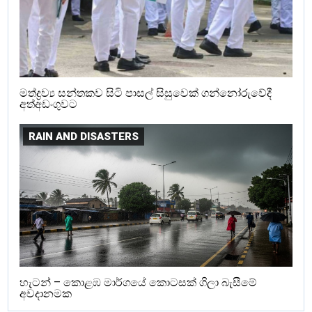
මත්ද්‍රව්‍ය සන්තකව සිටි පාසල් සිසුවෙක් ගන්නෝරුවේදී
අත්අඩංගුවට
RAIN AND DISASTERS
හැටන් – කොළඹ මාර්ගයේ කොටසක් ගිලා බැසීමේ
අවදානමක