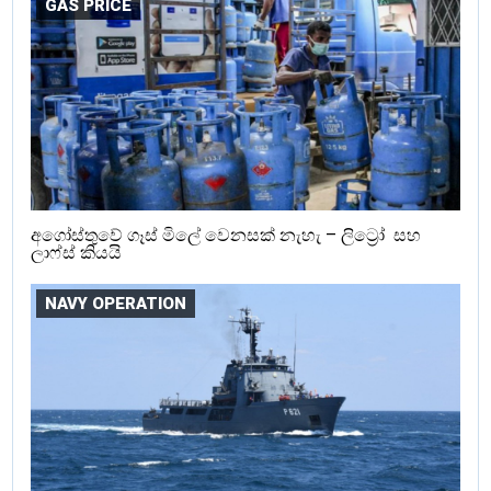
GAS PRICE
අගෝස්තුවේ ගෑස් මිලේ වෙනසක් නැහැ – ලිට්‍රෝ සහ
ලාෆ්ස් කියයි
NAVY OPERATION