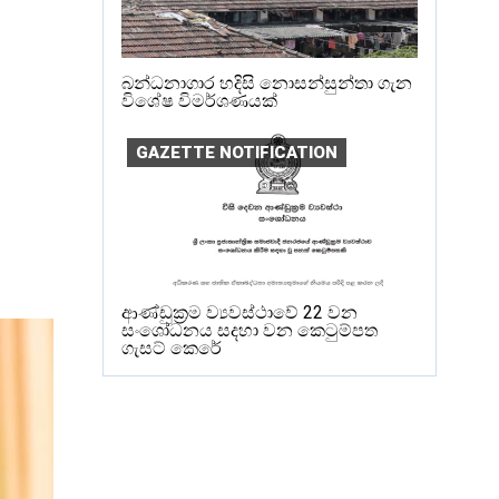
බන්ධනාගාර හදිසි නොසන්සුන්තා ගැන
විශේෂ විමර්ශණයක්
GAZETTE NOTIFICATION
ආණ්ඩුක්‍රම ව්‍යවස්ථාවේ 22 වන
සංශෝධනය සදහා වන කෙටුම්පත
ගැසට් කෙරේ