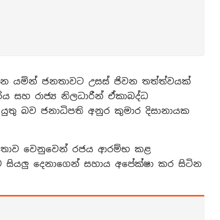
ෙන යමින් ජනතාවට උසස් ජිවන තත්ත්වයක්
ය සහ රාජ්‍ය නිලධාරීන් ඒකාබද්ධ
යුතු බව ජනාධිපති අනුර කුමාර දිසානායක
නතාව වෙනුවෙන් රජය ආරම්භ කළ
 සියලු දෙනාගෙන් සහාය අපේක්ෂා කර සිටින