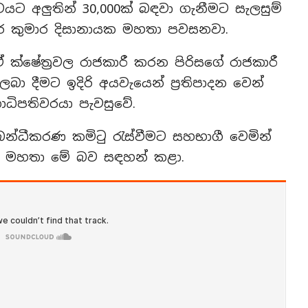
වයට අලුතින් 30,000ක් බඳවා ගැනීමට සැලසුම්
ර කුමාර දිසානායක මහතා පවසනවා.
ඒ ක්ෂේත්‍රවල රාජකාරී කරන පිරිසගේ රාජකාරී
ා දීමට ඉදිරි අයවැයෙන් ප්‍රතිපාදන වෙන්
ධිපතිවරයා පැවසුවේ.
ම්බන්ධීකරණ කමිටු රැස්වීමට සහභාගී වෙමින්
යක මහතා මේ බව සඳහන් කළා.