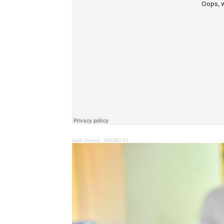
Neth Sound
·
ANURA 01