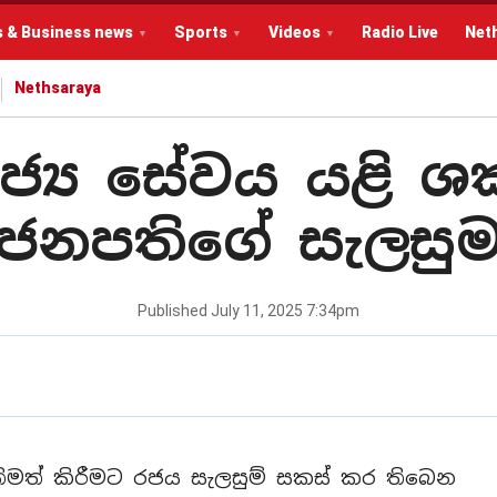
s & Business news
Sports
Videos
Radio Live
Net
Nethsaraya
ාජ්‍ය සේවය යළි 
ජනපතිගේ සැලසු
Published
July 11, 2025 7:34pm
්තිමත් කිරීමට රජය සැලසුම් සකස් කර තිබෙන