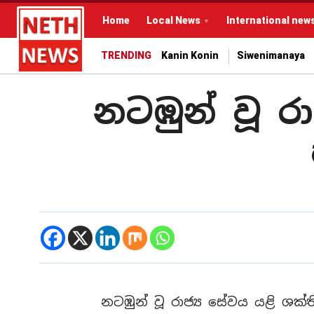
Home
Local News
International new
TRENDING
Kanin Konin
Siwenimanaya
නටඹුන් වූ ර
නටඹුන් වූ රාජ්‍ය සේවය යළි ශක