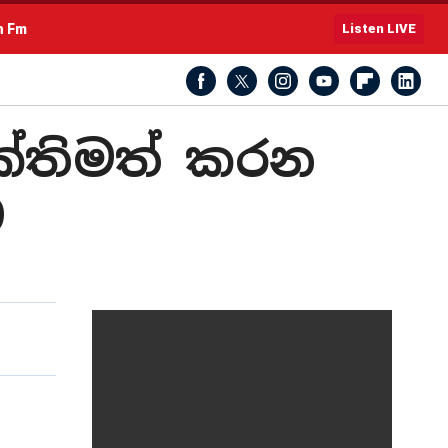
h Fm
Listen LIVE
ශක්තිමත් කරන
ම