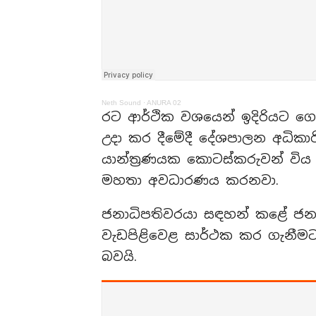
Neth Sound
·
ANURA 02
රට ආර්ථික වශයෙන් ඉදිරියට ග
උදා කර දීමේදී දේශපාලන අධිකාරි
යාන්ත්‍රණයක කොටස්කරුවන් විය 
මහතා අවධාරණය කරනවා.
ජනාධිපතිවරයා සඳහන් කළේ ජ
වැඩපිළිවෙළ සාර්ථක කර ගැනීමට
බවයි.