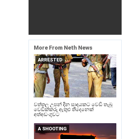
More From Neth News
ARRESTED
වත්තල උපන් දින සාදයකට වෙඩි තැබූ
වෙඩික්කරු ඇතුළු තිදෙනෙක්
අත්අඩංගුවට
A SHOOTING