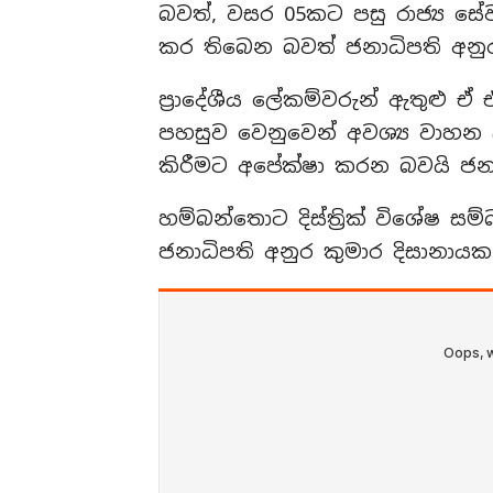
බවත්, වසර 05කට පසු රාජ්‍ය සේ
කර තිබෙන බවත් ජනාධිපති අනු
ප්‍රාදේශීය ලේකම්වරුන් ඇතුළු ඒ 
පහසුව වෙනුවෙන් අවශ්‍ය වාහන ලබ
කිරීමට අපේක්ෂා කරන බවයි ජනා
හම්බන්තොට දිස්ත්‍රික් විශේෂ ස
ජනාධිපති අනුර කුමාර දිසානා