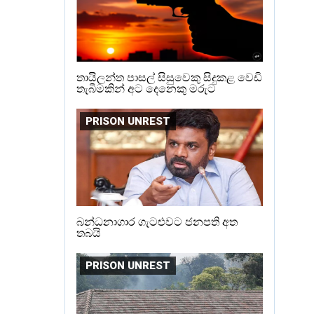
තායිලන්ත පාසල් සිසුවෙකු සිදුකළ වෙඩි
තැබීමකින් අට දෙනෙකු මරුට
PRISON UNREST
බන්ධනාගාර ගැටළුවට ජනපති අත
තබයි
PRISON UNREST