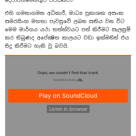
දෙපාර්තමේන්තුව පවසනවා.
එහි ගමනාගමන අධිකාරී, මාධ්‍ය ප්‍රකාශක අසංක
සමරසිංහ මහතා පැවසුවේ ලබන සතිය වන විට
මෙම මාර්ගය යථා තත්ත්වයට පත් කිරීමට සැලසුම්
කර තිබුණද අපේක්‍ෂිත කාලයට වඩා ඉක්මනින් එය
සිදු කිරීමට හැකි වු බවයි.