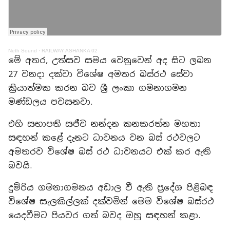
Neth Sound
·
RAILWAY ASHANKA 02
මේ අතර, උත්සව සමය වෙනුවෙන් අද සිට ලබන
27 වනදා දක්වා විශේෂ අමතර බස්රථ සේවා
ක්‍රියාත්මක කරන බව ශ්‍රී ලංකා ගමනාගමන
මණ්ඩලය පවසනවා.
එහි සභාපති සජීව නන්දන කනකරත්න මහතා
සඳහන් කළේ දැනට ධාවනය වන බස් රථවලට
අමතරව විශේෂ බස් රථ ධාවනයට එක් කර ඇති
බවයි.
දුම්රිය ගමනාගමනය අඩාල වී ඇති ප්‍රදේශ පිළිබඳ
විශේෂ සැලකිල්ලක් දක්වමින් මෙම විශේෂ බස්රථ
යෙදවීමට පියවර ගත් බවද ඔහු සඳහන් කළා.