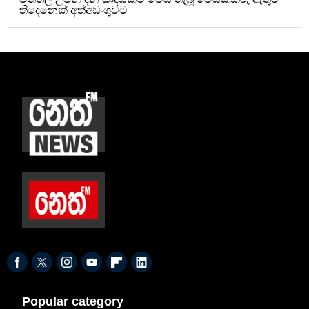
තිදෙනෙක් අත්අඩංගුවට
Popular category