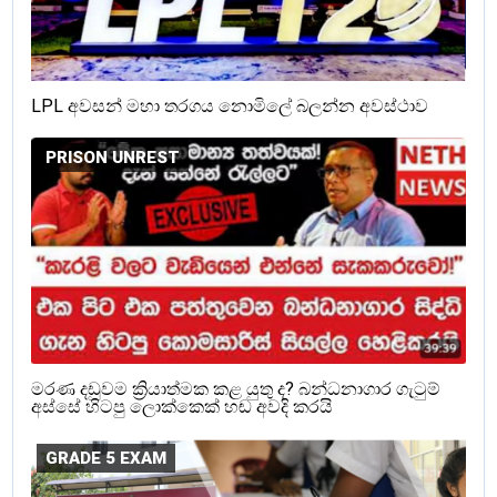
LPL අවසන් මහා තරගය නොමිලේ බලන්න අවස්ථාව
PRISON UNREST
මරණ දඩුවම ක්‍රියාත්මක කළ යුතු ද? බන්ධනාගාර ගැටුම්
අස්සේ හිටපු ලොක්කෙක් හඬ අවදි කරයි
GRADE 5 EXAM