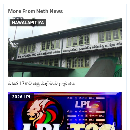
More From Neth News
NAWALAPITIYA
වසර 17කට පසු මාලිමාව ලැබූ ජය
2026 LPL