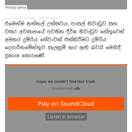
Neth Sound
·
RAILWAY ASHANKA 01
එමෙන්ම නත්තල් උත්සවය, පාසල් නිවාඩුව සහ
වසර අවසානයේ පවතින දීර්ඝ නිවාඩුව හේතුවෙන්
අමතර දුම්රිය සේවාවක් එක්කිරීමට දුම්රිය
දෙපාර්තමේන්තුව සැලසුම් කර ඇති බවයි මෙහිදී
ප්‍රකාශ කෙරුණේ.