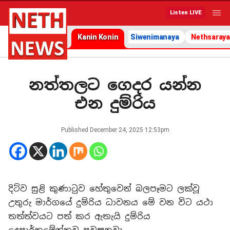
Listen LIVE
Kanin Konin
Siwenimanaya
Nethsaraya
නත්තලට ගෙදර යන්න
එන දුම්රිය
Published
December 24, 2025 12:53pm
දිට්ව සුළි කුණාටුව හේතුවෙන් බලපෑමට ලක්වූ
උතුරු මාර්ගයේ දුම්රිය ධාවනය මේ වන විට යථා
තත්ත්වයට පත් කර ඇතැයි දුම්රිය