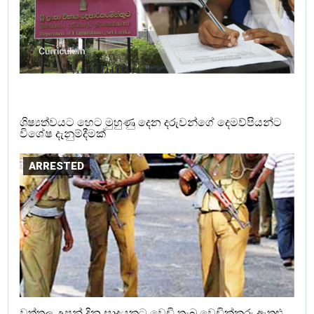
ශිෂ්‍යත්වයට හෙට මුහුණු දෙන දරුවන්ගේ දෙමව්පියන්ට
විශේෂ දැනුම්දීමක්
ARRESTED
වත්තල උපන් දින සාදයකට වෙඩි තැබූ වෙඩික්කරු ඇතුළු