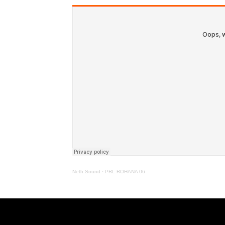
Neth Sound
·
PRL ROHANA 06