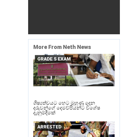
More From Neth News
GRADE 5 EXAM
ශිෂ්‍යත්වයට හෙට මුහුණු දෙන
දරුවන්ගේ දෙමව්පියන්ට විශේෂ
දැනුම්දීමක්
ARRESTED