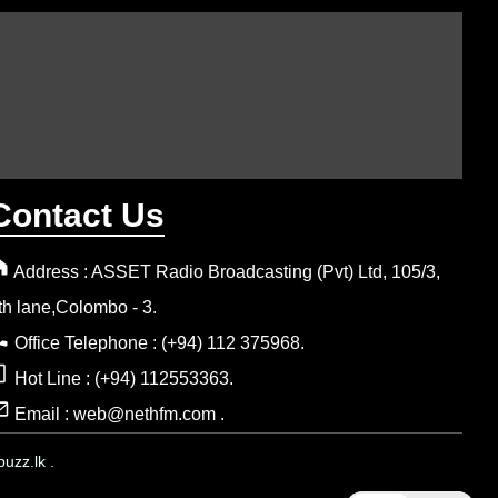
Contact Us
Address : ASSET Radio Broadcasting (Pvt) Ltd, 105/3,
th lane,Colombo - 3.
Office Telephone : (+94) 112 375968.
Hot Line : (+94) 112553363.
Email : web@nethfm.com .
uzz.lk .