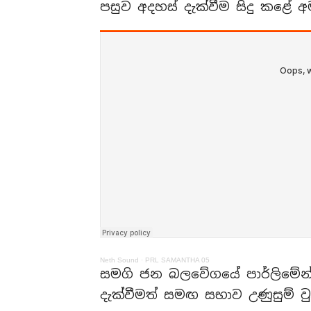
පසුව අදහස් දැක්වීම සිදු කළේ අම
Neth Sound
·
PRL SAMANTHA 05
සමගි ජන බලවේගයේ පාර්ලිමේන්
දැක්වීමත් සමඟ සභාව උණුසුම් ව