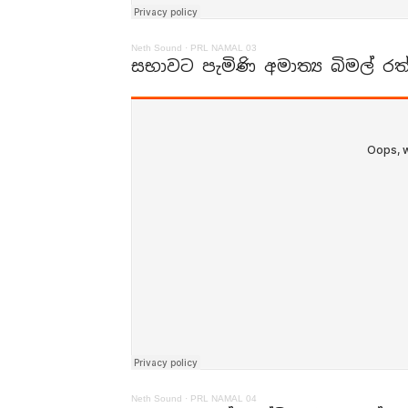
Neth Sound
·
PRL NAMAL 03
සභාවට පැමිණි අමාත්‍ය බිමල් රත
Neth Sound
·
PRL NAMAL 04