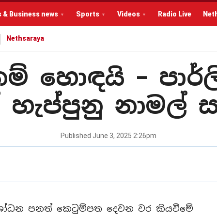
s & Business news
Sports
Videos
Radio Live
Net
Nethsaraya
්නම් හොඳයි – පාර්ල
 හැප්පුනු නාමල්
Published
June 3, 2025 2:26pm
ෝධන පනත් කෙටුම්පත දෙවන වර කියවීමේ