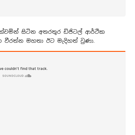
වමින් සිටින අතරතුර ඩිජිටල් ආර්ථික
ග වීරත්න මහතා ඊට මැදිහත් වුණා.