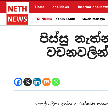
Home
Local News
International new
TRENDING
Kanin Konin
Siwenimanaya
පිස්සු නැත
වචනවලින්
පෞද්ගලික දත්ත ආරක්ෂණ සංශ