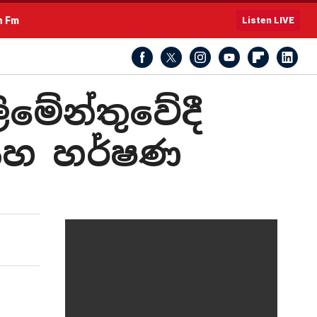
h Fm
Listen LIVE
ිමේන්තුවේදී
 සහ හර්ෂණ