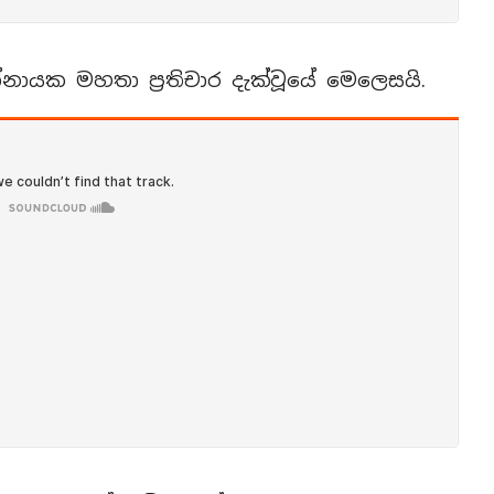
්නායක මහතා ප්‍රතිචාර දැක්වූයේ මෙලෙසයි.