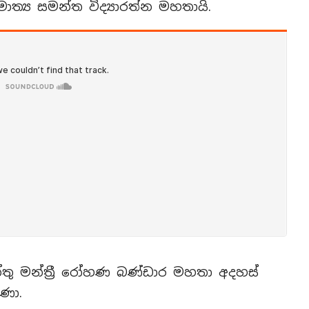
ාත්‍ය සමන්ත විද්‍යාරත්න මහතායි.
තු මන්ත්‍රී රෝහණ බණ්ඩාර මහතා අදහස්
ුණා.