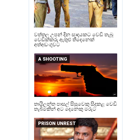
වත්තල උපන් දින සාදයකට වෙඩි තැබූ
වෙඩික්කරු ඇතුළු තිදෙනෙක්
අත්අඩංගුවට
A SHOOTING
තායිලන්ත පාසල් සිසුවෙකු සිදුකළ වෙඩි
තැබීමකින් අට දෙනෙකු මරුට
PRISON UNREST