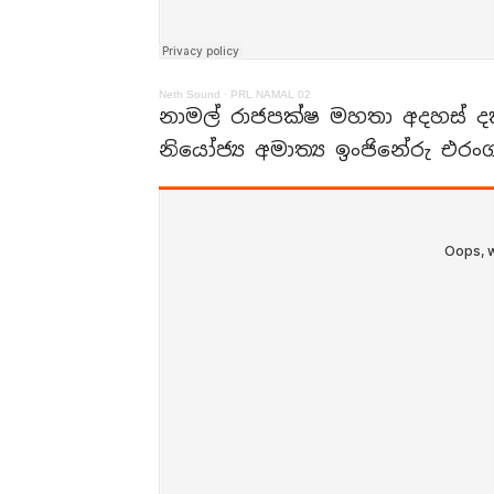
Neth Sound
·
PRL NAMAL 02
නාමල් රාජපක්ෂ මහතා අදහස් දක්
නියෝජ්‍ය අමාත්‍ය ඉංජිනේරු එරං