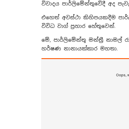
විවාදය පාර්ලිමේන්තුවේදී අද පැවැ
එහෙත් අවස්ථා කිහිපයකදීම පාර්ලි
විවිධ වාග් ප්‍රහාර හේතුවෙන්.
මේ, පාර්ලිමේන්තු මන්ත්‍රී නාම
හර්ෂණ නානායක්කාර මහතා.