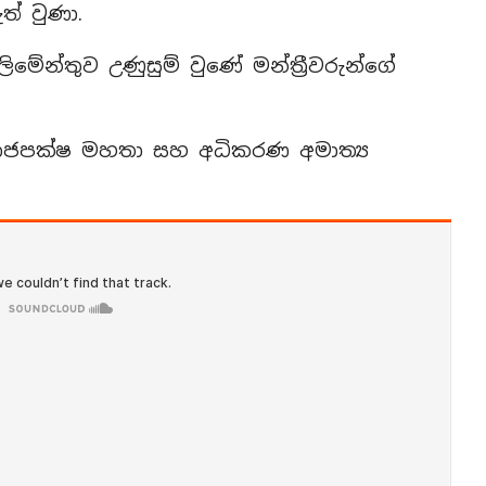
ත් වුණා.
මේන්තුව උණුසුම් වුණේ මන්ත්‍රීවරුන්ගේ
ල් රාජපක්ෂ මහතා සහ අධිකරණ අමාත්‍ය