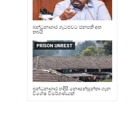
බන්ධනාගාර ගැටළුවට ජනපති අත
තබයි
PRISON UNREST
බන්ධනාගාර හදිසි නොසන්සුන්තා ගැන
විශේෂ විමර්ශණයක්