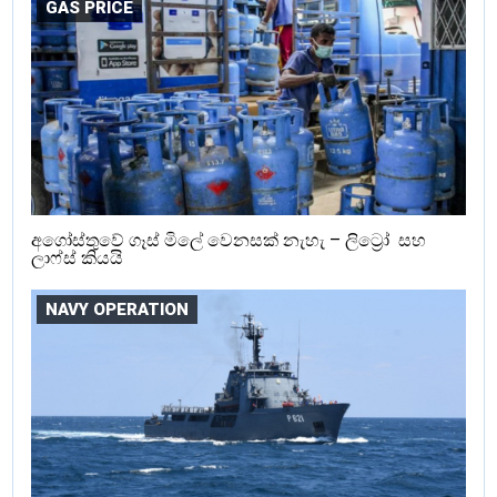
GAS PRICE
අගෝස්තුවේ ගෑස් මිලේ වෙනසක් නැහැ – ලිට්‍රෝ සහ
ලාෆ්ස් කියයි
NAVY OPERATION