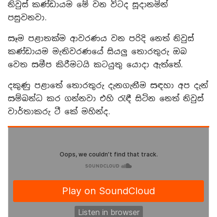
නිවුස් කණ්ඩායම මේ වන විටද සූදානමින්
පසුවනවා.
සෑම පළාතක්ම ආවරණය වන පරිදි නෙත් නිවුස්
කණ්ඩායම මැතිවරණයේ සියලු තොරතුරු ඔබ
වෙත සමීප කිරීමටයි කටයුතු යොදා ඇත්තේ.
දකුණු පළාතේ තොරතුරු දැනගැනීම සඳහා අප දැන්
සම්බන්ධ කර ගන්නවා එහි රැඳී සිටින නෙත් නිවුස්
වාර්තාකරු ටී කේ මහින්ද.