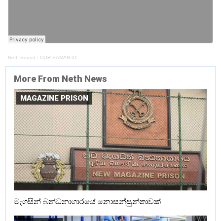
Neth Sound
·
COR SAMAN 01
More From Neth News
MAGAZINE PRISON
මැගසින් බන්ධනාගාරයේ නොසන්සුන්තාවක්