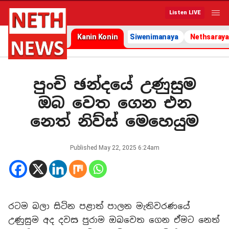
Listen LIVE
Kanin Konin
Siwenimanaya
Nethsaraya
පුංචි ඡන්දයේ උණුසුම
ඔබ වෙත ගෙන එන
නෙත් නිව්ස් මෙහෙයුම
Published
May 22, 2025 6:24am
රටම බලා සිටින පළාත් පාලන මැතිවරණයේ
උණුසුම අද දවස පුරාම ඔබවෙත ගෙන ඒමට නෙත්