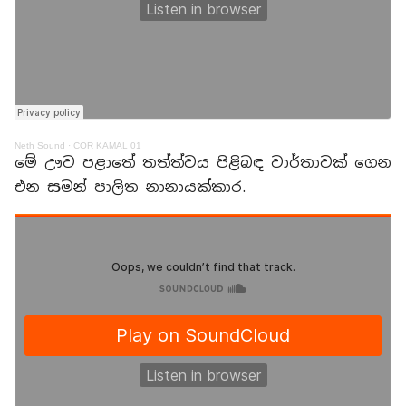
Neth Sound
·
COR KAMAL 01
මේ ඌව පළාතේ තත්ත්වය පිළිබඳ වාර්තාවක් ගෙන
එන සමන් පාලිත නානායක්කාර.