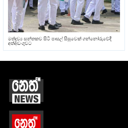
මත්ද්‍රව්‍ය සන්තකව සිටි පාසල් සිසුවෙක් ගන්නෝරුවේදී
අත්අඩංගුවට