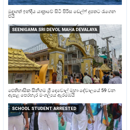
මුදාගත් ඉන්දීය යාත්‍රාවේ සිටි පිරිස ඩෙල්ෆ් දූපතට රැගෙන
එයි
SEENIGAMA SRI DEVOL MAHA DEVALAYA
ඓතිහාසික සීනිගම ශ්‍රී දෙවොල් මහා දේවාලයේ 59 වන
ඇසළ පෙරහැර මංගල්‍යය ඇරඹෙයි
SCHOOL STUDENT ARRESTED