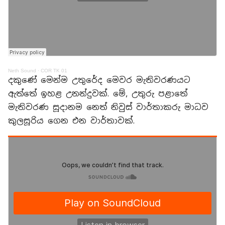
Neth Sound
·
COR TK 01
දකුණේ මෙන්ම උතුරේද මෙවර මැතිවරණයට
ඇත්තේ ඉහළ උනන්දුවක්. මේ, උතුරු පළාතේ
මැතිවරණ සූදානම නෙත් නිවුස් වාර්තාකරු මාධව
කුලසූරිය ගෙන එන වාර්තාවක්.