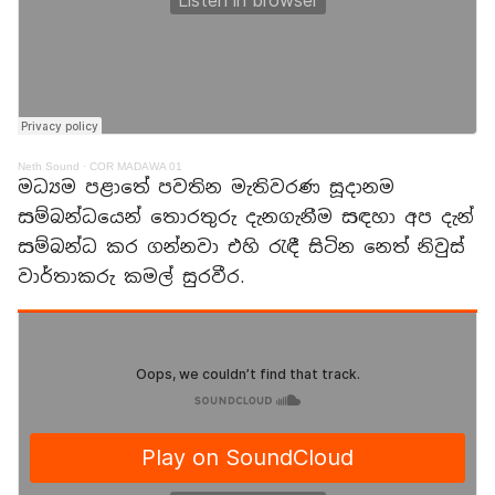
Neth Sound
·
COR MADAWA 01
මධ්‍යම පළාතේ පවතින මැතිවරණ සූදානම
සම්බන්ධයෙන් තොරතුරු දැනගැනීම සඳහා අප දැන්
සම්බන්ධ කර ගන්නවා එහි රැඳී සිටින නෙත් නිවුස්
වාර්තාකරු කමල් සුරවීර.