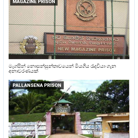
MAGAZINE PRISON
මැගසින් නොසන්සුන්තාවයෙන් මියගිය රැදවියා ගැන
අනාවරණයක්
PALLANSENA PRISON