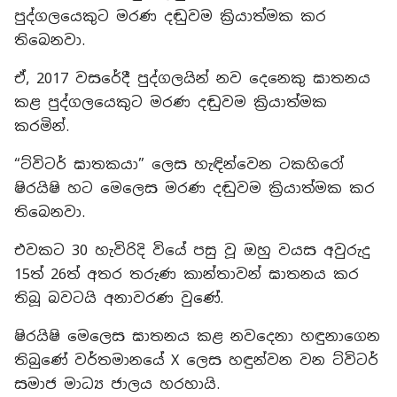
පුද්ගලයෙකුට මරණ දඬුවම ක්‍රියාත්මක කර
තිබෙනවා.
ඒ, 2017 වසරේදී පුද්ගලයින් නව දෙනෙකු ඝාතනය
කළ පුද්ගලයෙකුට මරණ දඬුවම ක්‍රියාත්මක
කරමින්.
“ට්විටර් ඝාතකයා” ලෙස හැඳින්වෙන ටකහිරෝ
ෂිරයිෂි හට මෙලෙස මරණ දඬුවම ක්‍රියාත්මක කර
තිබෙනවා.
එවකට 30 හැවිරිදි වියේ පසු වූ ඔහු වයස අවුරුදු
15ත් 26ත් අතර තරුණ කාන්තාවන් ඝාතනය කර
තිබූ බවටයි අනාවරණ වුණේ.
ෂිරයිෂි මෙලෙස ඝාතනය කළ නවදෙනා හඳුනාගෙන
තිබුණේ වර්තමානයේ X ලෙස හඳුන්වන වන ට්විටර්
සමාජ මාධ්‍ය ජාලය හරහායි.