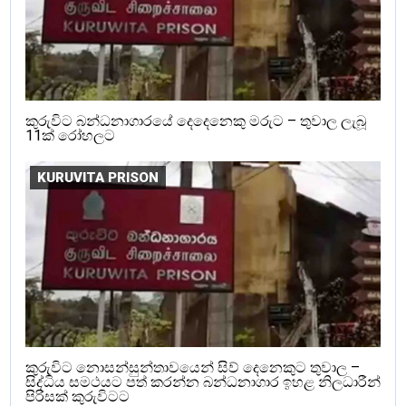
කුරුවිට බන්ධනාගාරයේ දෙදෙනෙකු මරුට – තුවාල ලැබූ
11ක් රෝහලට
KURUVITA PRISON
කුරුවිට නොසන්සුන්තාවයෙන් සිව් දෙනෙකුට තුවාල –
සිද්ධිය සමථයට පත් කරන්න බන්ධනාගාර ඉහළ නිලධාරීන්
පිරිසක් කුරුවිටට