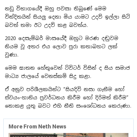
නඩු විභාගයේදී ඔහු පවසා තිබුණේ මෙම
වින්දිතයින් සියලු දෙනා මිය යාමට උදව් ඉල්ලා සිටි
බවත් තමා ඊට උදව් කළ බවත්ය.
2020 දෙසැම්බර් මාසයේදී ඔහුට මරණ දඬුවම
නියම වූ අතර එය ලොව පුරා කතාබහට ලක්
වුණා.
මෙම ඝාතන හේතුවෙන් ට්විටර් විසින් ද සිය සමාජ
මාධ්‍ය ජාලයේ වෙනස්කම් සිදු කළා.
ඒ අනුව පරිශීලකයින්ට “සියදිවි නසා ගැනීම හෝ
ස්වයං-හානිය ප්‍රවර්ධනය කිරීම හෝ දිරිමත් කිරීම”
නොකළ යුතු බවට එහි නීති සංශෝධනය කෙරුණා.
More From Neth News