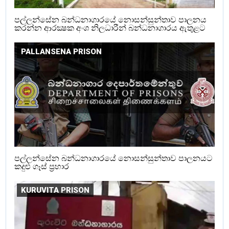
පල්ලන්සේන බන්ධනාගාරයේ නොසන්සුන්තාව පාලනය
කරන්න ආරක්‍ෂක අංශ නිලධාරීන් බන්ධනාගාරය ඇතුළට
PALLANSENA PRISON
පල්ලන්සේන බන්ධනාගාරයේ නොසන්සුන්තාව පාලනයට
කදුළු ගෑස් ප්‍රහාර
KURUVITA PRISON