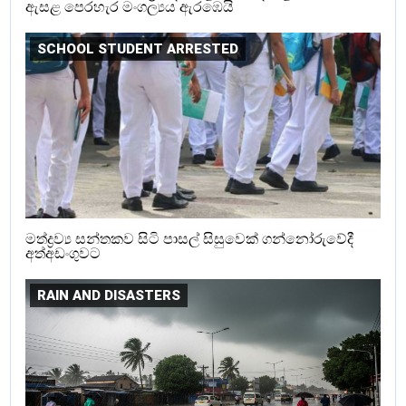
ඇසළ පෙරහැර මංගල්‍යය ඇරඹෙයි
SCHOOL STUDENT ARRESTED
මත්ද්‍රව්‍ය සන්තකව සිටි පාසල් සිසුවෙක් ගන්නෝරුවේදී
අත්අඩංගුවට
RAIN AND DISASTERS