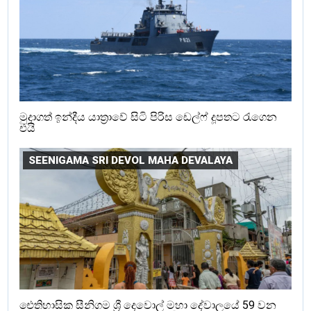
මුදාගත් ඉන්දීය යාත්‍රාවේ සිටි පිරිස ඩෙල්ෆ් දූපතට රැගෙන
එයි
SEENIGAMA SRI DEVOL MAHA DEVALAYA
ඓතිහාසික සීනිගම ශ්‍රී දෙවොල් මහා දේවාලයේ 59 වන