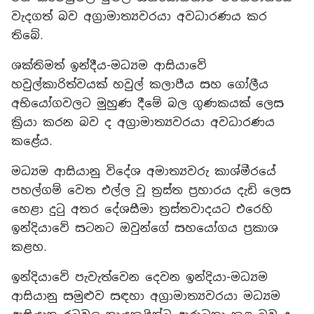
වැදගත් බව අග්‍රාමාත්‍යවරයා අවධාරණය කර
තිබේ.
ශක්තිමත් ඉන්දීය-මධ්‍යම ආසියාවේ
හවුල්කාරිත්වයක් හවුල් කලාපීය සහ ගෝලීය
අභියෝගවලට මුහුණ දීමේ බල ගුණකයක් ලෙස
ක්‍රියා කරන බව ද අග්‍රාමාත්‍යවරයා අවධාරණය
කළේය.
මධ්‍යම ආසියානු විදේශ අමාත්‍යවරු කාශ්මීරයේ
පහල්ගම් වෙත එල්ල වූ ත්‍රස්ත ප්‍රහාරය දැඩි ලෙස
හෙළා දුටු අතර දේශසීමා ත්‍රස්තවාදයට එරෙහි
ඉන්දියාවේ සටනට ඔවුන්ගේ සහයෝගය ප්‍රකාශ
කළහ.
ඉන්දියාවේ පැවැත්වෙන දෙවන ඉන්දියා-මධ්‍යම
ආසියානු සමුළුව සඳහා අග්‍රාමාත්‍යවරයා මධ්‍යම