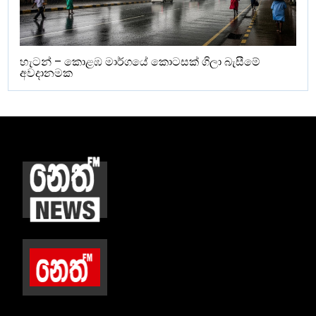
හැටන් – කොළඹ මාර්ගයේ කොටසක් ගිලා බැසීමේ
අවදානමක