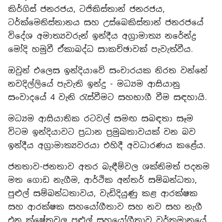
කිර්ගිස් ජනරජය, ටජිකිස්තාන් ජනරජය,
ටර්ක්මෙනිස්තානය සහ උස්බෙකිස්තාන් ජනරජයේ
විදේශ අමාත්‍යවරුන් ඉන්දීය අග්‍රාමාත්‍ය නරේන්ද්‍ර
මෝදි හමුවී ඒකාබද්ධ සාකච්ඡාවක් පැවැත්වීය.
ඔවුන් එලෙස ඉන්දියාවේ සංචාරයක නිරත වන්නේ
නවදිල්ලියේ පැවැති ඉන්දු - මධ්‍යම ආසියානු
සංවාදයේ 4 වැනි රැස්වීමට සහභාගී වීම සඳහායි.
මධ්‍යම ආසියාතික රටවල් සමඟ සබඳතා සෑම
විටම ඉන්දියාවට ප්‍රධාන ප්‍රමුඛතාවයක් වන බව
ඉන්දීය අග්‍රාමාත්‍යවරයා එහිදී අවධාරණය කළේය.
ජනතාව-ජනතාව අතර බැඳීම්වල ශක්තිමත් පදනම
මත ගොඩ නැගීම, ආර්ථික අන්තර් සම්බන්ධතා,
පුළුල් සම්බන්ධතාවය, වැඩිදියුණු කළ ආරක්ෂක
සහ ආරක්ෂක සහයෝගීතාව සහ නව සහ නැගී
එන ක්ෂේත්‍රවල පුළුල් සහයෝගීතාව වර්තමානයේ