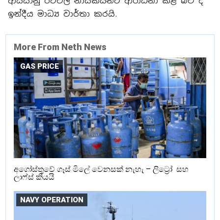
ආසියානු රටවල නායකයින්ට ආරාධනා කළ බව ද
ඉන්දීය මාධ්‍ය වාර්තා කරයි.
More From Neth News
GAS PRICE
අගෝස්තුවේ ගෑස් මිලේ වෙනසක් නැහැ – ලිට්‍රෝ සහ
ලාෆ්ස් කියයි
NAVY OPERATION