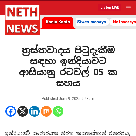
Listen LIVE
Kanin Konin
Siwenimanaya
Nethsaraya
ත්‍රස්තවාදය පිටුදැකීම
සඳහා ඉන්දියාවට
ආසියානු රටවල් 05 ක
සහය
Published
June 9, 2025 9:43am
ඉන්දියාවේ සංචාරයක නිරත කසකස්තාන් ජනරජය,