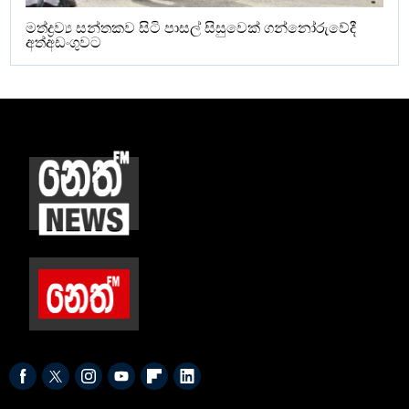
මත්ද්‍රව්‍ය සන්තකව සිටි පාසල් සිසුවෙක් ගන්නෝරුවේදී
අත්අඩංගුවට