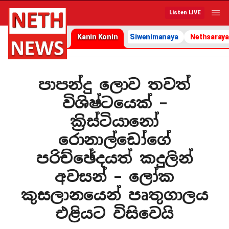
Listen LIVE
Kanin Konin
Siwenimanaya
Nethsaraya
පාපන්දු ලොව තවත්
විශිෂ්ටයෙක් –
ක්‍රිස්ටියානෝ
රොනාල්ඩෝගේ
පරිච්ඡේදයත් කදුලින්
අවසන් – ලෝක
කුසලානයෙන් පෘතුගාලය
එළියට විසිවෙයි