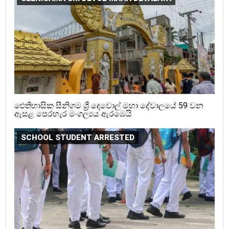
ඓතිහාසික සීනිගම ශ්‍රී දෙවොල් මහා දේවාලයේ 59 වන
ඇසළ පෙරහැර මංගල්‍යය ඇරඹෙයි
SCHOOL STUDENT ARRESTED