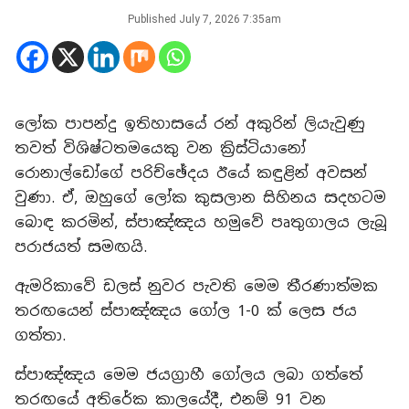
Published
July 7, 2026 7:35am
ලෝක පාපන්දු ඉතිහාසයේ රන් අකුරින් ලියැවුණු
තවත් විශිෂ්ටතමයෙකු වන ක්‍රිස්ටියානෝ
රොනාල්ඩෝගේ පරිච්ඡේදය ඊයේ කඳුළින් අවසන්
වුණා. ඒ, ඔහුගේ ලෝක කුසලාන සිහිනය සදහටම
බොඳ කරමින්, ස්පාඤ්ඤය හමුවේ පෘතුගාලය ලැබූ
පරාජයත් සමඟයි.
ඇමරිකාවේ ඩලස් නුවර පැවති මෙම තීරණාත්මක
තරඟයෙන් ස්පාඤ්ඤය ගෝල 1-0 ක් ලෙස ජය
ගත්තා.
ස්පාඤ්ඤය මෙම ජයග්‍රාහී ගෝලය ලබා ගත්තේ
තරඟයේ අතිරේක කාලයේදී, එනම් 91 වන