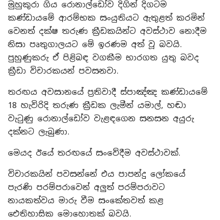
මුහුකුරා ගිය රොනාල්ඩෝව දිගින් දිගටම
කණ්ඩායමේ ආරම්භක සංයුතියට ඇතුළත් කරමින්
වෙනත් දක්ෂ තරුණ ක්‍රීඩකයින්ට අවස්ථාව නොදීම
නිසා පෘතුගාලයට මේ ඉරණම අත් වූ බවයි.
පුහුණුකරු ඒ පිළිබඳ වගකීම භාරගත යුතු බවද
ක්‍රීඩා විචාරකයන් පවසනවා.
තරඟය අවසානයේ ප්‍රතිවාදී ස්පාඤ්ඤ කණ්ඩායමේ
18 හැවිරිදි තරුණ ක්‍රීඩක ලැමීන් යමාල්, හඬා
වැටුණු රොනාල්ඩෝව වැළඳගෙන සනසන අයුරු
දක්නට ලැබුණා.
මෙයද ඊයේ තරඟයේ සංවේදීම අවස්ථාවක්.
විචාරකයින් පවසන්නේ එය පාපන්දු ලෝකයේ
පැරණි පරම්පරාවෙන් අලුත් පරම්පරාවට
නායකත්වය මාරු වීම සංකේතවත් කළ
ඓතිහාසික මොහොතක් බවයි.