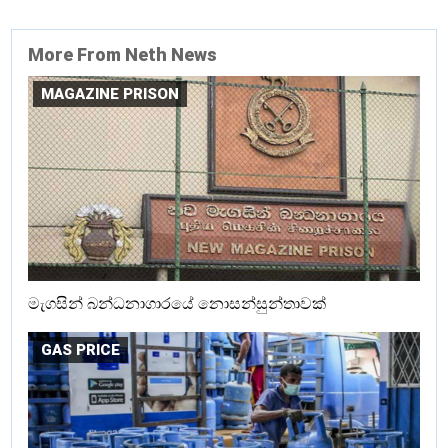
More From Neth News
MAGAZINE PRISON
මැගසින් බන්ධනාගාරයේ නොසන්සුන්තාවක්
GAS PRICE