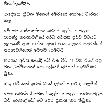
මිනිත්තුවේදීයි.
ආදේශක ක්‍රීඩක මිකෙල් මෙරිනෝ ගෝලය වාර්තා
කළා.
මේ සමග ස්පාඤ්ඤය මෙවර ලෝක කුසලාන
පාපන්දු තරඟාවලියේ අර්ධ අවසන් පූර්ව වටයට
සුදුසුකම් ලබා ගන්නා අතර පෘතුගාලයට සිදුවන්නේ
තරගාවලියෙන් ඉවත්ව යාමටයි.
තරගය අවසානයේදී මේ වන විට 41 වන වියේ පසු
වන ක්‍රිස්ටියානෝ රොනාල්ඩෝ ඉමහත් හැඟීම්බර
වුණා.
ඔහු පිටියෙන් ඉවත් ගියේ දෑසින් කඳුළු ද සලමින්.
මෙය තමන්ගේ අවසන් ලෝක කුසලාන තරඟාවලිය
බව රොනාල්ඩෝ මීට පෙර ප්‍රකාශ කර තිබුණා.