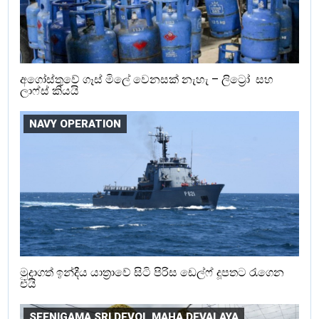
අගෝස්තුවේ ගෑස් මිලේ වෙනසක් නැහැ – ලිට්‍රෝ සහ
ලාෆ්ස් කියයි
NAVY OPERATION
මුදාගත් ඉන්දීය යාත්‍රාවේ සිටි පිරිස ඩෙල්ෆ් දූපතට රැගෙන
එයි
SEENIGAMA SRI DEVOL MAHA DEVALAYA