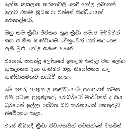
ලෝක කුසලාන තරඟාවලි 6කදී ගෝල ලබාගත්
ලොව එකම ක්‍රීඩකයා වන්නේ ක්‍රිස්ටියානෝ
රොනාල්ඩෝ.
ඔහු තම ක්‍රීඩා ජීවිතය තුළ ක්‍රීඩා සමාජ මට්ටමින්
සහ ජාතික කණ්ඩායම වෙනුවෙන් රැස් කරගෙන
ඇති මුළු ගෝල ගණන 976ක්.
එහෙත්, පාපන්දු ලෝකයේ ඉහළම කිරුළ වන ලෝක
කුසලානය දිනා ගැනීමට ඔහු නියෝජනය කළ
කණ්ඩායමකට හැකිවී නැහැ.
මේ අතර, පෘතුගාල කණ්ඩායමේ පරාජයත් සමඟ
එහි ප්‍රධාන පුහුණුකරු රොබර්ටෝ මාර්ටිනස් ද සිය
ධුරයෙන් ඉල්ලා අස්වන බව තරඟයෙන් අනතුරුව
නිවේදනය කළා.
එසේ තිබියදී ක්‍රීඩා විචාරකයින් පවසන්නේ වයසින්