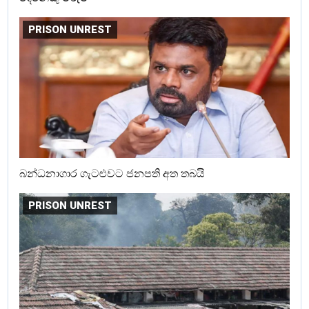
PRISON UNREST
බන්ධනාගාර ගැටළුවට ජනපති අත තබයි
PRISON UNREST