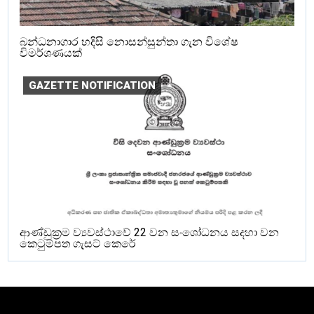
බන්ධනාගාර හදිසි නොසන්සුන්තා ගැන විශේෂ
විමර්ශණයක්
GAZETTE NOTIFICATION
ආණ්ඩුක්‍රම ව්‍යවස්ථාවේ 22 වන සංශෝධනය සදහා වන
කෙටුම්පත ගැසට් කෙරේ