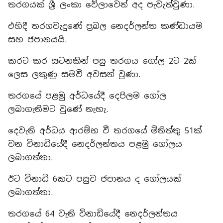
තරගයක් ශ්‍රී ලංකා වේලාවෙන් අද පැවැත්වුණා.
එහිදී තරගවැදුණේ ප්‍රබල නෙදර්ලන්ත කණ්ඩායම
සහ ජපානයයි.
කරට කර සටනකින් පසු තරගය ගෝල 2ට 2ක්
ලෙස ලකුණු සමවී අවසන් වුණා.
තරගයේ පළමු අර්ධයේදී දෙපිලම ගෝල
ලබාගැනීමට වුණේ නැහැ.
දෙවැනි අර්ධය ආරම්භ වී තරගයේ මිනිත්තු 51ක්
වන විනාඩියේදී නෙදර්ලන්තය පළමු ගෝලය
ලබාගත්තා.
ඊට විනාඩි 6කට පසුව ජපානය ද ගෝලයක්
ලබාගත්තා.
තරගයේ 64 වැනි විනාඩියේදී නෙදර්ලන්තය