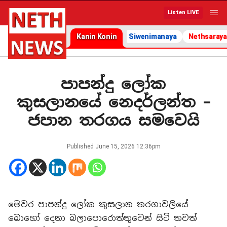
Listen LIVE
Kanin Konin
Siwenimanaya
Nethsaraya
පාපන්දු ලෝක
කුසලානයේ නෙදර්ලන්ත –
ජපාන තරගය සමවෙයි
Published
June 15, 2026 12:36pm
මෙවර පාපන්දු ලෝක කුසලාන තරගාවලියේ
බොහෝ දෙනා බලාපොරොත්තුවෙන් සිටි තවත්