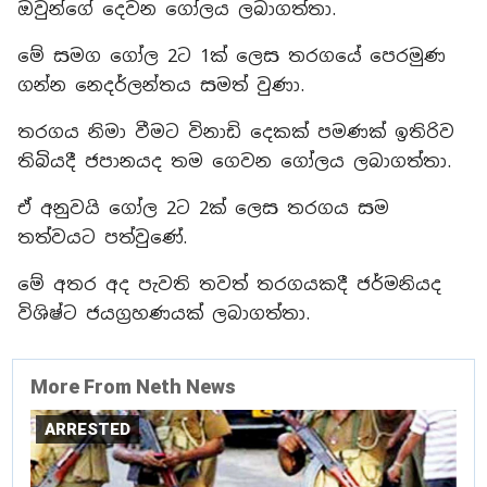
ඔවුන්ගේ දෙවන ගෝලය ලබාගත්තා.
මේ සමග ගෝල 2ට 1ක් ලෙස තරගයේ පෙරමුණ
ගන්න නෙදර්ලන්තය සමත් වුණා.
තරගය නිමා වීමට විනාඩි දෙකක් පමණක් ඉතිරිව
තිබියදී ජපානයද තම ගෙවන ගෝලය ලබාගත්තා.
ඒ අනුවයි ගෝල 2ට 2ක් ලෙස තරගය සම
තත්වයට පත්වුණේ.
මේ අතර අද පැවති තවත් තරගයකදී ජර්මනියද
විශිෂ්ට ජයග්‍රහණයක් ලබාගත්තා.
More From Neth News
ARRESTED