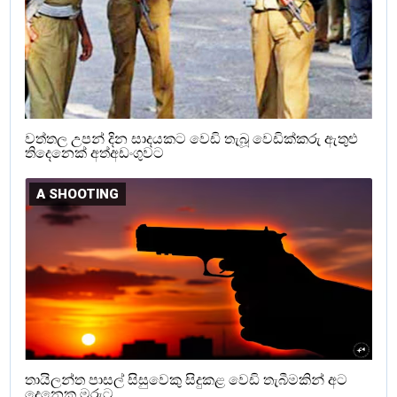
වත්තල උපන් දින සාදයකට වෙඩි තැබූ වෙඩික්කරු ඇතුළු
තිදෙනෙක් අත්අඩංගුවට
A SHOOTING
තායිලන්ත පාසල් සිසුවෙකු සිදුකළ වෙඩි තැබීමකින් අට
දෙනෙකු මරුට