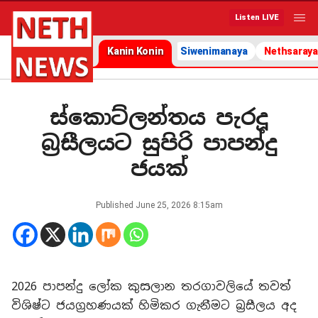
Listen LIVE
Kanin Konin
Siwenimanaya
Nethsaraya
ස්කොට්ලන්තය පැරදූ
බ්‍රසීලයට සුපිරි පාපන්දු
ජයක්
Published
June 25, 2026 8:15am
2026 පාපන්දු ලෝක කුසලාන තරගාවලියේ තවත්
විශිෂ්ට ජයග්‍රහණයක් හිමිකර ගැනීමට බ්‍රසීලය අද