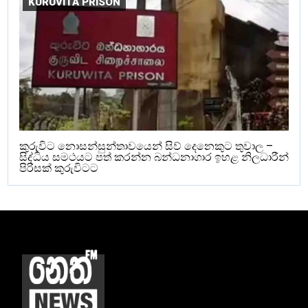
KURUVITA PRISON
කුරුවිට නොසන්සුන්තාවයෙන් සිව් දෙනෙකුට තුවාල –
සිද්ධිය සමථයට පත් කරන්න බන්ධනාගාර ඉහළ නිලධාරීන්
පිරිසක් කුරුවිටට