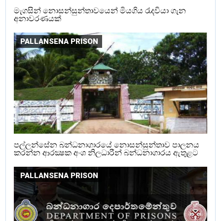
මැගසින් නොසන්සුන්තාවයෙන් මියගිය රැදවියා ගැන
අනාවරණයක්
PALLANSENA PRISON
පල්ලන්සේන බන්ධනාගාරයේ නොසන්සුන්තාව පාලනය
කරන්න ආරක්‍ෂක අංශ නිලධාරීන් බන්ධනාගාරය ඇතුළට
PALLANSENA PRISON