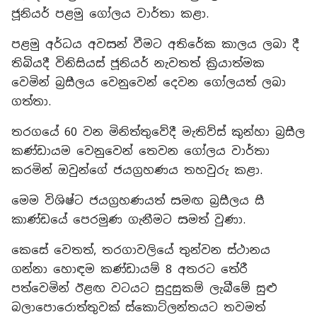
ජූනියර් පළමු ගෝලය වාර්තා කළා.
පළමු අර්ධය අවසන් වීමට අතිරේක කාලය ලබා දී
තිබියදී විනිසියස් ජූනියර් නැවතත් ක්‍රියාත්මක
වෙමින් බ්‍රසීලය වෙනුවෙන් දෙවන ගෝලයත් ලබා
ගත්තා.
තරගයේ 60 වන මිනිත්තුවේදී මැතිව්ස් කුන්හා බ්‍රසීල
කණ්ඩායම වෙනුවෙන් තෙවන ගෝලය වාර්තා
කරමින් ඔවුන්ගේ ජයග්‍රහණය තහවුරු කළා.
මෙම විශිෂ්ට ජයග්‍රහණයත් සමඟ බ්‍රසීලය සී
කාණ්ඩයේ පෙරමුණ ගැනීමට සමත් වුණා.
කෙසේ වෙතත්, තරගාවලියේ තුන්වන ස්ථානය
ගන්නා හොඳම කණ්ඩායම් 8 අතරට තේරී
පත්වෙමින් ඊළඟ වටයට සුදුසුකම් ලැබීමේ සුළු
බලාපොරොත්තුවක් ස්කොට්ලන්තයට තවමත්