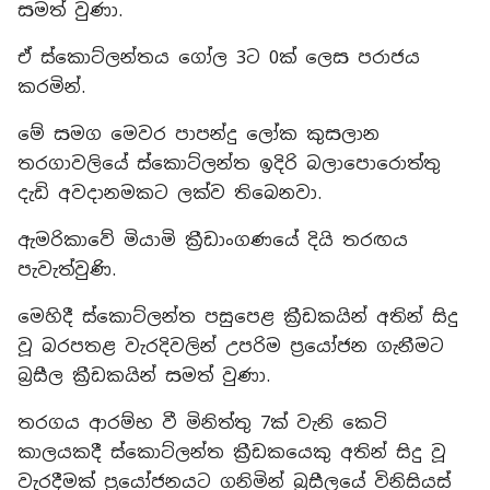
සමත් වුණා.
ඒ ස්කොට්ලන්තය ගෝල 3ට 0ක් ලෙස පරාජය
කරමින්.
මේ සමග මෙවර පාපන්දු ලෝක කුසලාන
තරගාවලියේ ස්කොට්ලන්ත ඉදිරි බලාපොරොත්තු
දැඩි අවදානමකට ලක්ව තිබෙනවා.
ඇමරිකාවේ මියාමි ක්‍රීඩාංගණයේ දියි තරඟය
පැවැත්වුණි.
මෙහිදී ස්කොට්ලන්ත පසුපෙළ ක්‍රීඩකයින් අතින් සිදු
වූ බරපතළ වැරදිවලින් උපරිම ප්‍රයෝජන ගැනීමට
බ්‍රසීල ක්‍රීඩකයින් සමත් වුණා.
තරගය ආරම්භ වී මිනිත්තු 7ක් වැනි කෙටි
කාලයකදී ස්කොට්ලන්ත ක්‍රීඩකයෙකු අතින් සිදු වූ
වැරදීමක් ප්‍රයෝජනයට ගනිමින් බ්‍රසීලයේ විනිසියස්