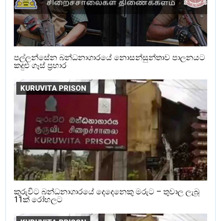
පල්ලන්සේන බන්ධනාගාරයේ නොසන්සුන්තාව පාලනයට
කදුළු ගෑස් ප්‍රහාර
KURUVITA PRISON
කුරුවිට බන්ධනාගාරයේ දෙදෙනෙකු මරුට – තුවාල ලැබූ
11ක් රෝහලට