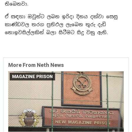
තිබෙනවා.
ඒ සඳහා ඔවුන්ට ලබන ඉරිදා දිනය දක්වා සෙසු
කාණ්ඩවල තරග ප්‍රතිඵල ලැබෙන තුරු දැඩි
නොඉවසිල්ලකින් බලා සිටීමට සිදු වනු ඇති.
More From Neth News
MAGAZINE PRISON