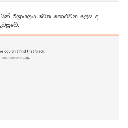
කිකයින් ඊශ්‍රායලය වෙත නොඑවන ලෙස ද
පැවසුවේ.