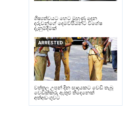
ශිෂ්‍යත්වයට හෙට මුහුණු දෙන
දරුවන්ගේ දෙමව්පියන්ට විශේෂ
දැනුම්දීමක්
ARRESTED
වත්තල උපන් දින සාදයකට වෙඩි තැබූ
වෙඩික්කරු ඇතුළු තිදෙනෙක්
අත්අඩංගුවට