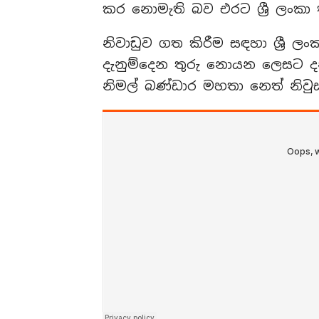
කර නොමැති බව එරට ශ්‍රී ලංකා
නිවාඩුව ගත කිරීම සඳහා ශ්‍රී ල
දැනුම්දෙන තුරු නොයන ලෙසට දන්ව
නිමල් බණ්ඩාර මහතා නෙත් නිවුස