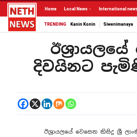
Home
Local News
International new
TRENDING
Kanin Konin
Siwenimanaya
ඊශ්‍රායලයේ 
දිවයිනට පැමි
ඊශ්‍රායලයේ වෙසෙන කිසිදු ශ්‍රී ල