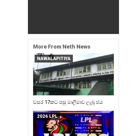
More From Neth News
NAWALAPITIYA
වසර 17කට පසු මාලිමාව ලැබූ ජය
2026 LPL