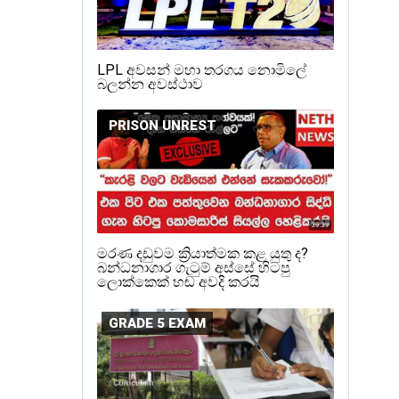
LPL අවසන් මහා තරගය නොමිලේ
බලන්න අවස්ථාව
PRISON UNREST
මරණ දඩුවම ක්‍රියාත්මක කළ යුතු ද?
බන්ධනාගාර ගැටුම් අස්සේ හිටපු
ලොක්කෙක් හඬ අවදි කරයි
GRADE 5 EXAM