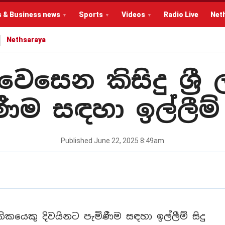
s & Business news
Sports
Videos
Radio Live
Net
Nethsaraya
වෙසෙන කිසිදු ශ්‍ර
ණීම සඳහා ඉල්ලීම්
Published
June 22, 2025 8:49am
ාංකිකයෙකු දිවයිනට පැමිණීම සඳහා ඉල්ලීම් සිදු