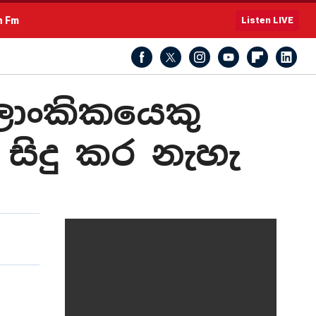
h Fm
Listen LIVE
ී ලාංකිකයෙකු
 සිදු කර නැහැ