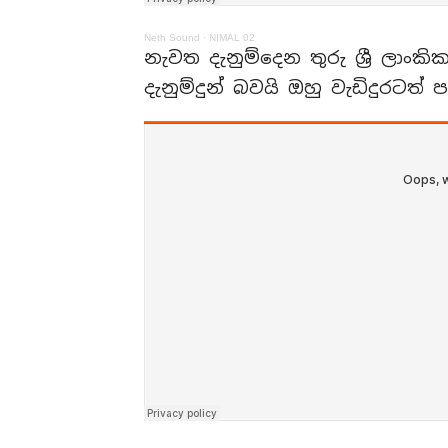
Neth Sound
·
NIMAL 02
නැවත දැනුම්දෙන තුරු ශ්‍රී ලාං
දැනුම්දුන් බවයි ඔහු වැඩිදුරටත් 