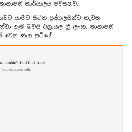
 තානාපති කාර්යාලය පවසනවා.
ංකාවට යාමට සිටින පුද්ගලයින්ට නැවත
ා ඇති බවයි ඊශ්‍රායල ශ්‍රී ලංකා තානාපති
් වෙත කියා සිටියේ.