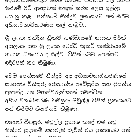
දෙපාර්තමේන්තුව ගෙන තිබෙන තීරණය බල රහිත
කිරීමේ රිට් ආඥාවක් නිකුත් කරන ලෙස ඉල්ලා
ගොනු කළ පෙත්සමේ තීන්දුව ප්‍රකාශයට පත් කිරීම
අභියාචනාධිකරණය කල් තැබුවා.
ශ්‍රී ලංකා එක්දින ක්‍රිකට් කණ්ඩායමේ නායක චරිත්
අසලංක සහ ශ්‍රී ලංකා ටෙස්ට් ක්‍රිකට් කණ්ඩායමේ
නායක ධනංජය ද සිල්වා විසින් මෙම පෙත්සම
ඉදිරිපත් කර තිබුණා.
මෙම පෙත්සමේ තීන්දුව අද අභියාචනාධිකරණයේ
සභාපති විනිසුරු රොහාන්ත අබේසූරිය සහ ප්‍රියන්ත
ප්‍රනාන්දු යන මහත්වරුන්ගෙන් සමන්විත
අභියාචනාධිකරණ විනිසුරු මඩුල්ල විසින් ප්‍රකාශයට
පත් කිරීමට නියමිතව තිබුණා.
එහෙත් විනිසුරු මඩුල්ල ප්‍රකාශ කළේ එම නඩු
තීන්දුව සූදානම් නොමැති බැවින් එය ප්‍රකාශයට පත්