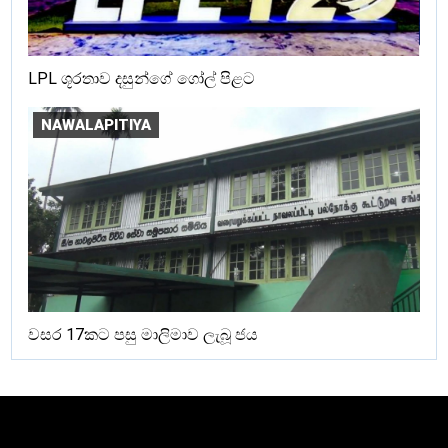
LPL ශූරතාව දසුන්ගේ ගෝල් පිළට
NAWALAPITIYA
වසර 17කට පසු මාලිමාව ලැබූ ජය