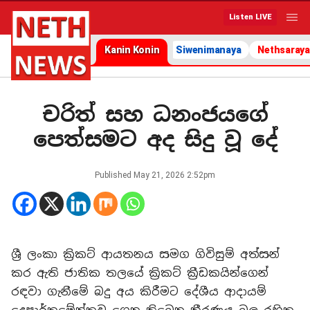
Listen LIVE
Kanin Konin
Siwenimanaya
Nethsaraya
චරිත් සහ ධනංජයගේ
පෙත්සමට අද සිදු වූ දේ
Published
May 21, 2026 2:52pm
ශ්‍රී ලංකා ක්‍රිකට් ආයතනය සමග ගිවිසුම් අත්සන්
කර ඇති ජාතික තලයේ ක්‍රිකට් ක්‍රීඩකයින්ගෙන්
රඳවා ගැනීමේ බදු අය කිරීමට දේශීය ආදායම්