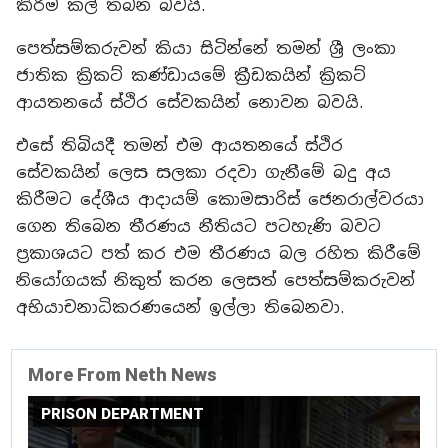
කිරීම කල් තබන බවයි.
පෙත්සම්කරුවන් කියා සිටින්නේ තමන් ශ්‍රී ලංකා
ජාතික ක්‍රිකට් කණ්ඩායමේ ක්‍රීඩකයින් ක්‍රිකට්
ආයතනයේ ස්ථිර සේවකයින් නොවන බවයි.
එසේ තිබියදී තමන් එම ආයතනයේ ස්ථිර
සේවකයින් ලෙස සලකා රදවා ගැනීමේ බදු අය
කිරීමට දේශීය ආදායම් කොමසාරිස් ජෙනරාල්වරයා
ගෙන තිබෙන තීරණය නීතියට පටහැණි බවට
ප්‍රකාශයට පත් කර එම තීරණය බල රහිත කිරීමේ
නියෝගයක් නිකුත් කරන ලෙසත් පෙත්සම්කරුවන්
අභියාචනාධිකරණයෙන් ඉල්ලා තිබෙනවා.
More From Neth News
PRISON DEPARTMENT