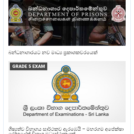
බන්ධනාගාරයට නව මාධ්‍ය ප්‍රකාශකවරයෙක්
GRADE 5 EXAM
ශිෂ්‍යත්ව විභාගය සාර්ථකව ඇරඹෙයි – මහරගම අපේක්ෂා
රෝහලේත් විභාග මධ්‍යස්ථානයක්