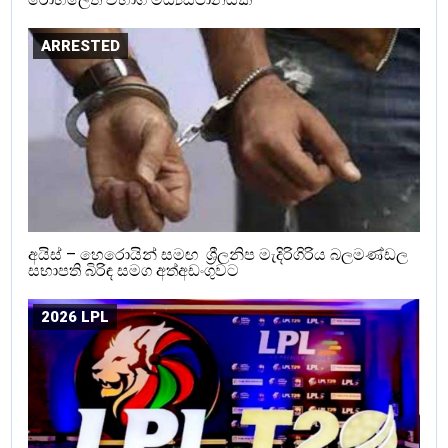
ARRESTED
අයිස් – හෙරොයින් සමඟ ශ්‍රීලනිප මැදිරිගිරිය බලමණ්ඩල
සභාපති බිරිඳ සමග අත්අඩංගුවට
2026 LPL