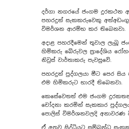
දර්ගා නගරයේ ජංගම දුරකථන අල
පහරදුන් සැකකරුවෙකු අත්අඩංග
විමර්ශන ආරම්භ කර තිබෙනවා.
අදාළ පහරදීමෙන් තුවාල ලැබූ ජ
හිමිකරු බේරුවල ප්‍රාදේශිය රෝ
නිවුස් වාර්තාකරු පැවසුවේ.
පහරදුන් පුද්ගලයා මීට පෙර සිය
එම හිමිකරුට භාරදී තිබෙනවා.
කෙසේවෙතත් එම ජංගම දුරකතනය
චෝදනා කරමින් සැකකාර පුද්ගලය
පොලිස් විමර්ශනවලදි අනාවරණ ව
ඒ අනුව සිද්ධියට සම්බන්ධ සැක