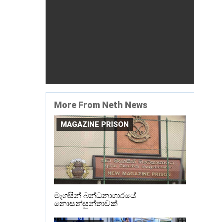
More From Neth News
MAGAZINE PRISON
මැගසින් බන්ධනාගාරයේ
නොසන්සුන්තාවක්