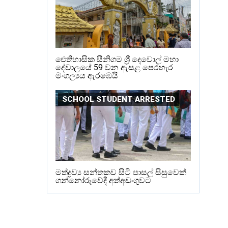
ඓතිහාසික සීනිගම ශ්‍රී දෙවොල් මහා
දේවාලයේ 59 වන ඇසළ පෙරහැර
මංගල්‍යය ඇරඹෙයි
SCHOOL STUDENT ARRESTED
මත්ද්‍රව්‍ය සන්තකව සිටි පාසල් සිසුවෙක්
ගන්නෝරුවේදී අත්අඩංගුවට