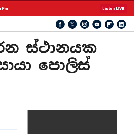
h Fm
Listen LIVE
කරන ස්ථානයක
සොයා පොලිස්