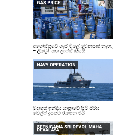
GAS PRICE
අගෝස්තුවේ ගෑස් මිලේ වෙනසක් නැහැ
– ලිට්‍රෝ සහ ලාෆ්ස් කියයි
NAVY OPERATION
මුදාගත් ඉන්දීය යාත්‍රාවේ සිටි පිරිස
ඩෙල්ෆ් දූපතට රැගෙන එයි
SEENIGAMA SRI DEVOL MAHA
DEVALAYA