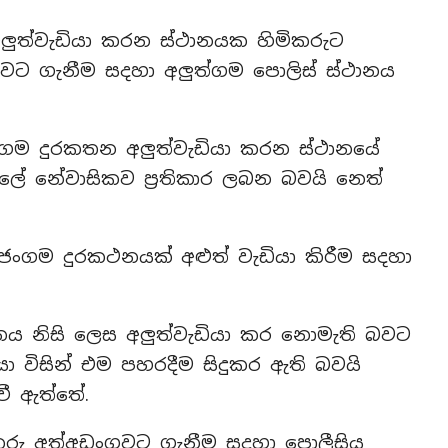
ුත්වැඩියා කරන ස්ථානයක හිමිකරුට
ුවට ගැනීම සදහා අලුත්ගම පොලිස් ස්ථානය
ංගම දුරකතන අලුත්වැඩියා කරන ස්ථානයේ
හලේ නේවාසිකව ප්‍රතිකාර ලබන බවයි නෙත්
 ජංගම දුරකථනයක් අළුත් වැඩියා කිරීම සදහා
 නිසි ලෙස අලුත්වැඩියා කර නොමැති බවට
ා විසින් එම පහරදීම සිදුකර ඇති බවයි
ී ඇත්තේ.
කරු අත්අඩංගුවට ගැනීම සදහා පොලීසිය