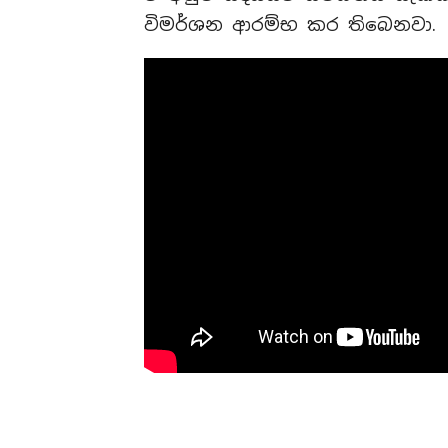
විමර්ශන ආරම්භ කර තිබෙනවා.