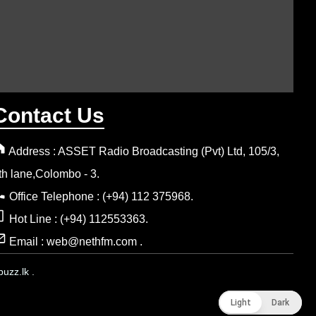
Contact Us
Address : ASSET Radio Broadcasting (Pvt) Ltd, 105/3,
th lane,Colombo - 3.
Office Telephone : (+94) 112 375968.
Hot Line : (+94) 112553363.
Email : web@nethfm.com .
uzz.lk .
Light
Light
Dark
Dark