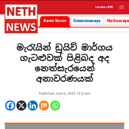
Listen LIVE
Kanin Konin
Siwenimanaya
Nethsaraya
මැරැයින් ඩ්‍රයිව් මාර්ගය
ගැටළුවක් පිළිබද අද
නෙත්සැරයෙන්
අනාවරණයක්
Published
June 6, 2025 10:01am