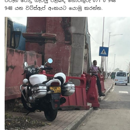
එවැනි පොදු ගැටලු පිළිබඳ තොරතුරු 071 0 948
948 යන වට්ස්ඇප් අංකයට යොමු කරන්න.