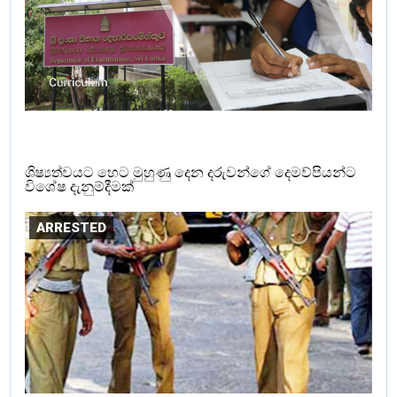
ශිෂ්‍යත්වයට හෙට මුහුණු දෙන දරුවන්ගේ දෙමව්පියන්ට
විශේෂ දැනුම්දීමක්
ARRESTED