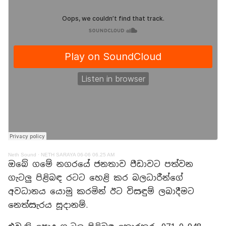
Neth Sound
·
NETH SARAYA 06-06 06.25 AM
ඔබේ ගමේ නගරයේ ජනතාව පීඩාවට පත්වන
ගැටලු පිළිබඳ රටට හෙළි කර බලධාරීන්ගේ
අවධානය යොමු කරමින් ඊට විසඳුම් ලබාදීමට
නෙත්සැරය සූදානම්.