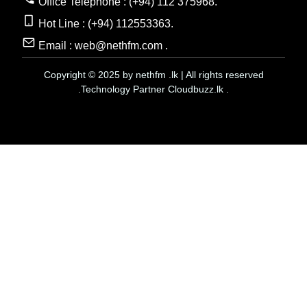
Office Telephone : (+94) 112 375968.
Hot Line : (+94) 112553363.
Email : web@nethfm.com .
Copyright © 2025 by nethfm .lk | All rights reserved
.Technology Partner Cloudbuzz.lk .