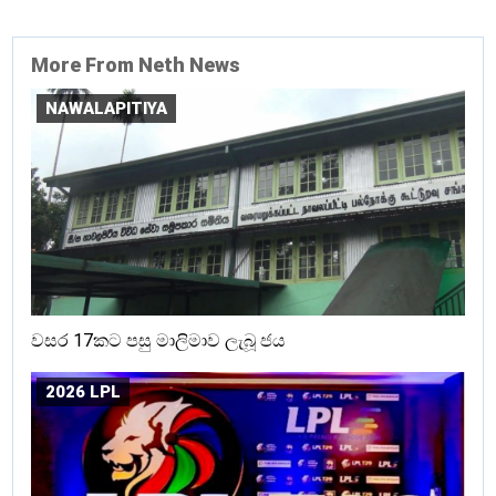
More From Neth News
NAWALAPITIYA
වසර 17කට පසු මාලිමාව ලැබූ ජය
2026 LPL