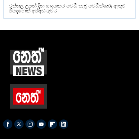
වත්තල උපන් දින සාදයකට වෙඩි තැබූ වෙඩික්කරු ඇතුළු
තිදෙනෙක් අත්අඩංගුවට