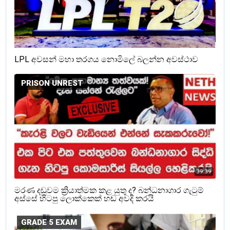
LPL අවසන් මහා තරගය නොමිලේ බලන්න අවස්ථාව
PRISON UNREST
මරණ දඩුවම ක්‍රියාත්මක කළ යුතු ද? බන්ධනාගාර ගැටුම්
අස්සේ හිටපු ලොක්කෙක් හඬ අවදි කරයි
GRADE 5 EXAM