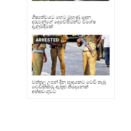
ශිෂ්‍යත්වයට හෙට මුහුණු දෙන
දරුවන්ගේ දෙමව්පියන්ට විශේෂ
දැනුම්දීමක්
ARRESTED
වත්තල උපන් දින සාදයකට වෙඩි තැබූ
වෙඩික්කරු ඇතුළු තිදෙනෙක්
අත්අඩංගුවට