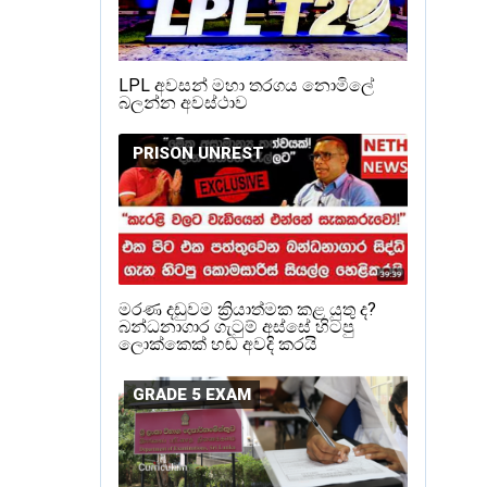
LPL අවසන් මහා තරගය නොමිලේ
බලන්න අවස්ථාව
PRISON UNREST
මරණ දඩුවම ක්‍රියාත්මක කළ යුතු ද?
බන්ධනාගාර ගැටුම් අස්සේ හිටපු
ලොක්කෙක් හඬ අවදි කරයි
GRADE 5 EXAM