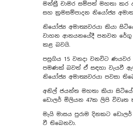
මන්ත්‍රී චාමර සම්පත් මහතා කර ඇ
සහ ක්‍රමසම්පාදන නියෝජ්‍ය අමා
නියෝජ්‍ය අමාත්‍යවරයා කියා සිටිය
වාහන ආනයනයේදී පනවන රේගු බ
කළ බවයි.
පසුගිය 15 වනදා වනවිට ණයවර 
පමණක් බවත් ඒ සඳහා වැයවී ඇති
නියෝජ්‍ය අමාත්‍යවරයා පවසා ති
අනිල් ජයන්ත මහතා කියා සිටියේ
ඩොලර් මිලියන 47ක ලිපි විවෘත 
මැයි මාසය පුරාම දිනකට ඩොලර් 
වී තිබෙනවා.