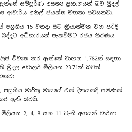
ත්තේ සම්පූර්ණ අසත්‍ය ප්‍රකාශයක් බව මුදල්
ත්‍ය ආචාර්ය අනිල් ජයන්ත මහතා පවසනවා.
ේ පසුගිය 15 වනදා සිට ක්‍රියාත්මක වන පරිදි
ද්දට අධිභාරයක් පැනවීමට රජය තීරණය
ලිපි විවෘත කර ඇත්තේ වාහන 1,782ක් සඳහා
 මුදල ඩොලර් මිලියන 23.71ක් බවත්
බෙනවා.
, පසුගිය මාර්තු මාසයේ එක් දිනයකදී පමණක්
කර ඇති බවයි.
මිලියන 2, 4, 8 සහ 11 වැනි අගයන් වාර්තා