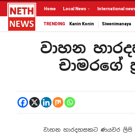
Home
Local News
International new
TRENDING
Kanin Konin
Siwenimanaya
වාහන හාරදහ
චාමරගේ ප
වාහන හාරදහසකට ණයවර ලිපි වි