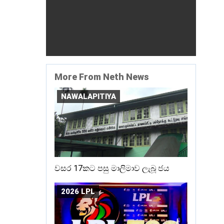
More From Neth News
NAWALAPITIYA
වසර 17කට පසු මාලිමාව ලැබූ ජය
2026 LPL