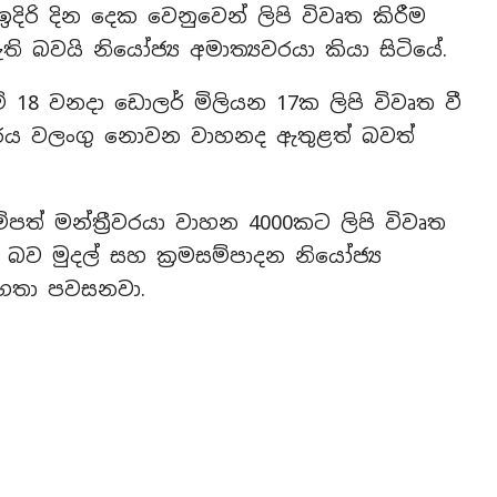
 ඉදිරි දින දෙක වෙනුවෙන් ලිපි විවෘත කිරීම
ි බවයි නියෝජ්‍ය අමාත්‍යවරයා කියා සිටියේ.
 18 වනදා ඩොලර් මිලියන 17ක ලිපි විවෘත වී
ාරය වලංගු නොවන වාහනද ඇතුළත් බවත්
පත් මන්ත්‍රීවරයා වාහන 4000කට ලිපි විවෘත
ව මුදල් සහ ක්‍රමසම්පාදන නියෝජ්‍ය
මහතා පවසනවා.