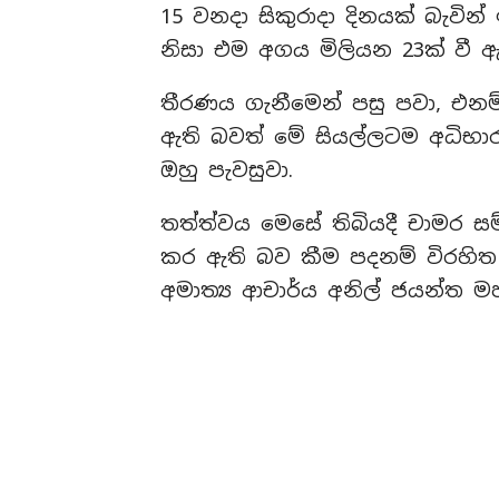
15 වනදා සිකුරාදා දිනයක් බැවින්
නිසා එම අගය මිලියන 23ක් වී ඇත
තීරණය ගැනීමෙන් පසු පවා, එනම්
ඇති බවත් මේ සියල්ලටම අධිභ
ඔහු පැවසුවා.
තත්ත්වය මෙසේ තිබියදී චාමර සම්
කර ඇති බව කීම පදනම් විරහිත බ
අමාත්‍ය ආචාර්ය අනිල් ජයන්ත 