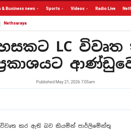
s & Business news
Sports
Videos
Radio Live
Net
Nethsaraya
සකට LC විවෘත කළා
්‍රකාශයට ආණ්ඩුව
Published
May 21, 2026 7:05am
වෘත කර ඇති බව කියමින් පාර්ලිමේන්තු