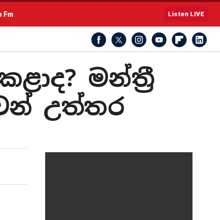
h Fm
Listen LIVE
ද? මන්ත්‍රී
ෙන් උත්තර