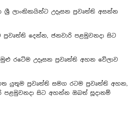
‍රී ලාංකිකයින්ට උදෑසන ප්‍රවෘත්ති අසන්න
රවෘත්ති දෙන්න, ජනවාරි පළමුවනදා සිට
මුළු රටේම උදෑසන ප්‍රවෘත්ති අහන වේලාව
 යුතුම ප්‍රවෘත්ති සමග රටම ප්‍රවෘත්ති අහන,
ාරි පළමුවනදා සිට අහන්න ඔබත් සූදානම්