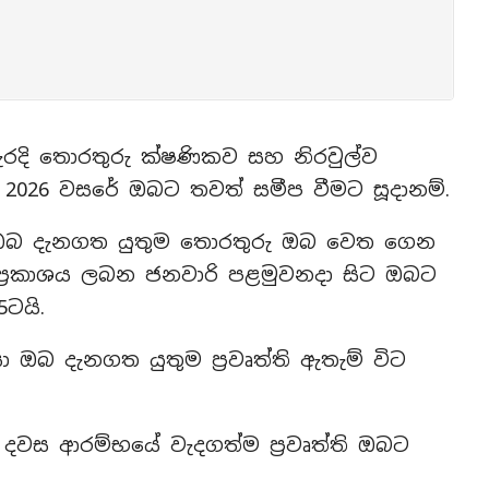
ැරදි තොරතුරු ක්ෂණිකව සහ නිරවුල්ව
වන 2026 වසරේ ඔබට තවත් සමීප වීමට සූදානම්.
ඔබ දැනගත යුතුම තොරතුරු ඔබ වෙත ගෙන
ති ප්‍රකාශය ලබන ජනවාරි පළමුවනදා සිට ඔබට
ටයි.
 ඔබ දැනගත යුතුම ප්‍රවෘත්ති ඇතැම් විට
දවස ආරම්භයේ වැදගත්ම ප්‍රවෘත්ති ඔබට