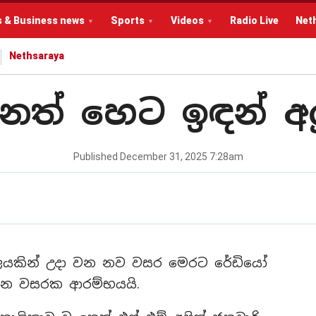
s & Business news
Sports
Videos
Radio Live
Net
Nethsaraya
නෙත් හෙට ඉඳන් අ
Published
December 31, 2025 7:28am
ාලයකින් උදා වන නව වසර මෙරට රේඩියෝ
ෙන වසරක ආරම්භයයි.