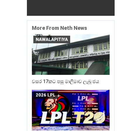
More From Neth News
NAWALAPITIYA
වසර 17කට පසු මාලිමාව ලැබූ ජය
2026 LPL