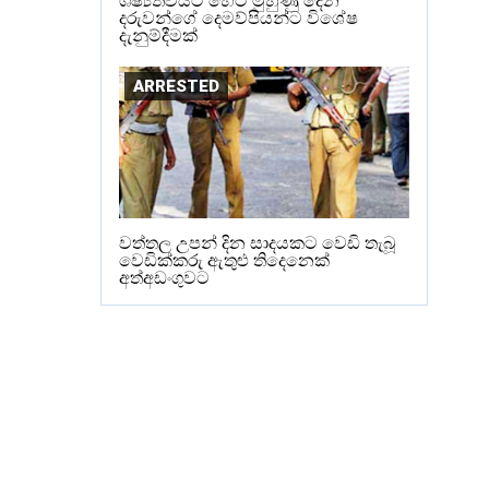
ශිෂ්‍යත්වයට හෙට මුහුණු දෙන
දරුවන්ගේ දෙමව්පියන්ට විශේෂ
දැනුම්දීමක්
ARRESTED
වත්තල උපන් දින සාදයකට වෙඩි තැබූ
වෙඩික්කරු ඇතුළු තිදෙනෙක්
අත්අඩංගුවට