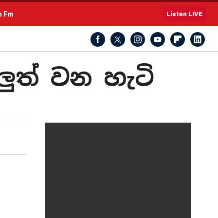
h Fm
Listen LIVE
ලුත් වන හැටි