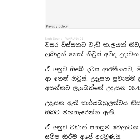
Neth Sound
·
WARUNA 01
වසර විස්සකට වැඩි කාලයක් නිව
ලබාදුන් නෙත් නිවුස් අපිද උදා
ඒ අනුව ඔබේ දවස ආරම්භයට, 
ආ නෙත් නිවුස්, උදෑසන ප්‍රවෘත්
අසන්නට ලැබෙන්නේ උදෑසන 06.45
උදෑසන ඇති කාර්යබහුලත්වය නිසා
ඔබට මඟහැරෙන්න ඇති.
ඒ අනුව වඩාත් පහසුම වෙලාවක 
සමීප කිරීම අපේ අරමුණයි.