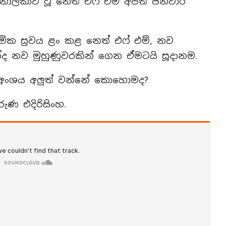
නාලිකාව වූ නෙත් එෆ් එම් අපිත් ජනවාරි
්මික සුවය ළං කළ නෙත් එෆ් එම්, නව
 නව මුහුණුවරකින් ගෙන ඒමටයි සූදානම.
අංශය අලුත් වන්නේ කොහොමද?
ණ එදිරිසිංහ.