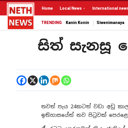
Home
Local News
International new
TRENDING
Kanin Konin
Siwenimanaya
සිත් සැනසූ 
තවත් පැය 24කටත් වඩා අඩු ක
ඉතිහාසයේත් නව පිටුවක් පෙරළ