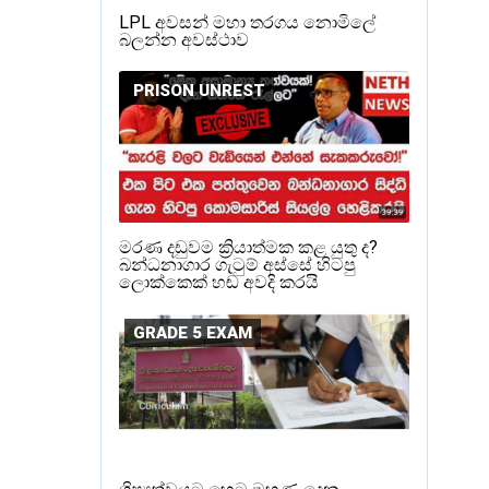
LPL අවසන් මහා තරගය නොමිලේ
බලන්න අවස්ථාව
PRISON UNREST
මරණ දඩුවම ක්‍රියාත්මක කළ යුතු ද?
බන්ධනාගාර ගැටුම් අස්සේ හිටපු
ලොක්කෙක් හඬ අවදි කරයි
GRADE 5 EXAM