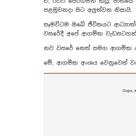
ඒ, රටට පෙරගමන් කියූ, ජාතියේ 
පළමුවනදා සිට අලුත්වන නිසායි.
සෑමවිටම ඔබේ ජීවිතයට ආධ්‍යාත
වසරේදී අපේ ආගමික වැඩසටහන්ද
නව වසරේ නෙත් සමග ආගමික 
මේ, ආගමික අංශය වෙනුවෙන් වරු