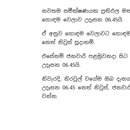
නවතම සමීක්ෂණයක ප්‍රතිඵල මත ශ්
හොඳම වෙලාව උදෑසන 06.45යි.
ඒ අනුව හොඳම වෙලාවට හොඳම ප්‍
නෙත් නිවුස් සූදානම්.
එසේනම් ජනවාරි පළමුවනදා සිට 
උදෑසන 06.45යි.
නිවැරදි, නිරවුල් වගේම ඔබ දැනගත
උදෑසන 06.45 නෙත් නිවුස්, ජනව
වන්න.